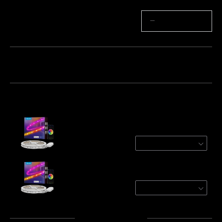
Aantal
−
+
Pakket 1
Pakket 2
Pakket 3
Vaak samen gekocht:
Refurbished Govee RGBIC Wi-Fi + Bluetooth
Strip Lights With Protective Coating
1 Roll* 5 m
€25.49
Govee RGBIC LED Strip Lights With
Protective Coating
1 roll*5m
€29.99
Totaal
:
€55.48