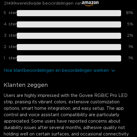
21499
wereldwijde beoordelingen van
5
ster
91
%
4
ster
5
%
3
ster
2
%
2
ster
1
%
1
ster
1
%
Hoe klantbeoordelingen en beoordelingen werken
Klanten zeggen
Users are highly impressed with the Govee RGBIC Pro LED
strip, praising its vibrant colors, extensive customization
options, smart home integration, and easy setup. The app
control and voice assistant compatibility are particularly
appreciated. Some users have reported concerns about
durability issues after several months, adhesive quality not
holding well on certain surfaces, and occasional connectivity