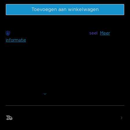
Toevoegen aan winkelwagen
Zorgeloze bezorging beschikbaar met
seel
Meer
informatie
Beschrijving
Model:
H619A (1 Rol* 5m)
H619C (1 Rol* 10m)
H619E (2 Rol* 10m)
Charger: EU PLUG
Meer weergeven
Voeg extra helderheid toe aan elke kamer in je huis. Deze
LED-stripverlichting gebruikt Wi-Fi en Bluetooth om de
kleuren en effecten eenvoudig te bedienen en je
verlichting te personaliseren.
Snelle en gratis verzending
•Slimme Stembediening