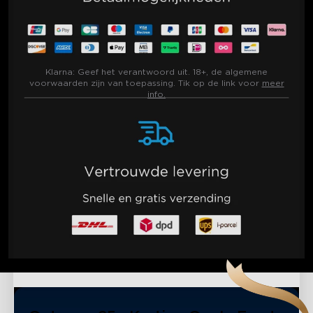
Klarna:
Geef het verantwoord uit. 18+, de algemene
voorwaarden zijn van toepassing. Tik op de link voor
meer
info.