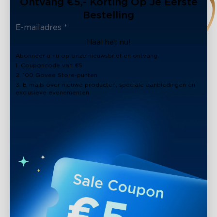
Ontvang €5,- Korting Op Je Eerste
Bestelling
Haal het nu!
Abonneer u nu op onze nieuwsbrief en ontvang:
1. Couponcode van €5
2. 100 Govee Store-punten
3. E-mails over nieuwe producten, speciale aanbiedingen en
exclusieve evenementen