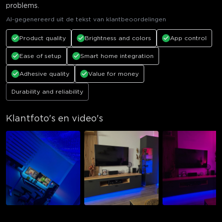
problems.
AI-gegenereerd uit de tekst van klantbeoordelingen
Product quality
Brightness and colors
App control
Ease of setup
Smart home integration
Adhesive quality
Value for money
Durability and reliability
Klantfoto's en video's