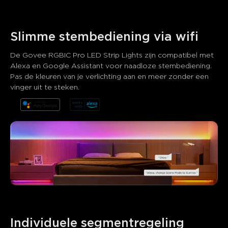
Slimme stembediening via wifi
De Govee RGBIC Pro LED Strip Lights zijn compatibel met 
Alexa en Google Assistant voor naadloze stembediening. 
Pas de kleuren van je verlichting aan en meer zonder een 
Wat klanten zeggen
vinger uit te steken.
Product quality
Brightness and colors
App control
0
0
0
Klanten vermelden
Positief
Negatief
Samenvatting
：
AI-gegenereerd uit de tekst van klantbeoordelingen
Individuele segmentregeling