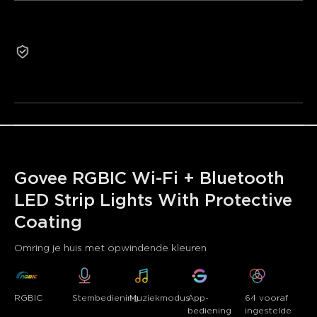
•RGBIC Effecten
•Slimme App Bediening
2-jaar garantie
•Uitgebreide Muziek Synchronisatiemodus
Gereviseerde producten komen niet in aanmerking
•64+ Vooraf Ingestelde Scènemodi
voor retournering of omruiling om redenen die niet met
de kwaliteit te maken hebben.
Govee RGBIC Wi-Fi + Bluetooth 
LED Strip Lights With Protective 
Coating
Omring je huis met opwindende kleuren
RGBIC
Stembediening
Muziekmodus
App-
64 vooraf 
bediening
ingestelde 