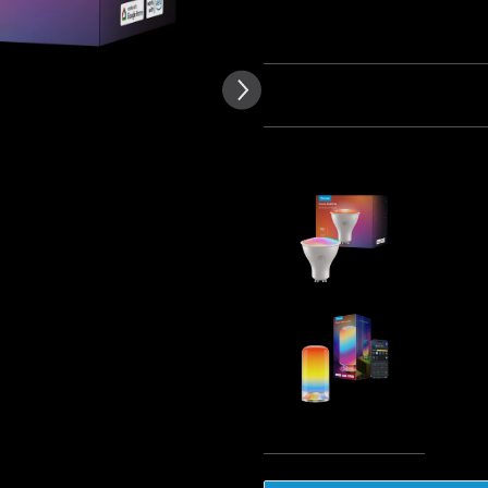
dstawie tekstu recenzji klientów
Ilość
Pakiet 1
Pakiet 2
Często kupowane razem:
Refurbish
Bulbs
€8.49
Govee Tab
€49.99
Sum