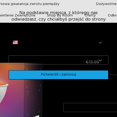
niowa gwarancja zwrotu pieniędzy
Dożywotnie 
Na podstawie miejsca, z którego nas
ietlenie Zewnętrzne
Shop By Room
Oferty
Odkr
odwiedzasz, czy chciałbyś przejść do strony
US i zmienić język na ?
Strona
owione Inteligentne Żarówki Govee RGBWW
USA
Odnowione inteli
Język
Govee RGBWW
€8.49
English
★
€15.99
ty
Smart home integration
Ease of setup
App functionality
Potwierdź i zastosuj
for money
Reliability and durability
Ilość
1 opakowanie
0
ne
Negatywne
4 opakowania