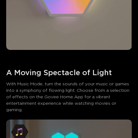
What customers say
Light quality
Installation ease
App functionality
Pric
0
0
0
Customers mention
Positive
Negative
Summary
：
AI-generated from the text of customer reviews
With Music Mode, turn the sounds of your music or games 
into a symphony of flowing light. Choose from a selection 
of effects on the Govee Home App for a vibrant 
entertainment experience while watching movies or 