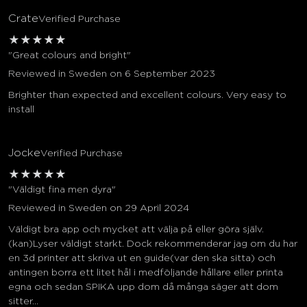
Crate
Verified Purchase
★
★
★
★
★
"Great colours and bright"
Reviewed in Sweden on 6 September 2023
Brighter than expected and excellent colours. Very easy to
install
Jocke
Verified Purchase
★
★
★
★
★
"Väldigt fina men dyra"
Reviewed in Sweden on 29 April 2024
Väldigt bra app och mycket att välja på eller göra själv.
(kan)Lyser väldigt starkt. Dock rekommenderar jag om du har
en 3d printer att skriva ut en guide(var den ska sitta) och
antingen borra ett litet hål i medföljande hållare eller printa
egna och sedan SPIKA upp dom då många säger att dom
sitter...