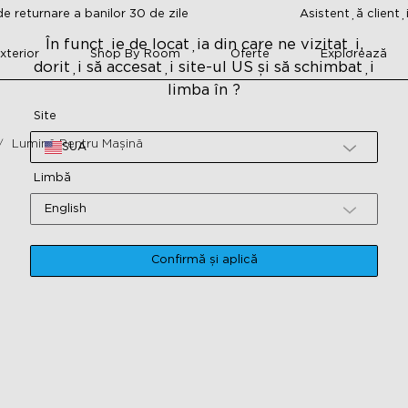
e returnare a banilor 30 de zile
Asistență clienț
În funcție de locația din care ne vizitați,
xterior
Shop By Room
Oferte
Explorează
doriți să accesați site-ul US și să schimbați
limba în ?
Site
Lumină Pentru Mașină
SUA
Limbă
English
Confirmă și aplică