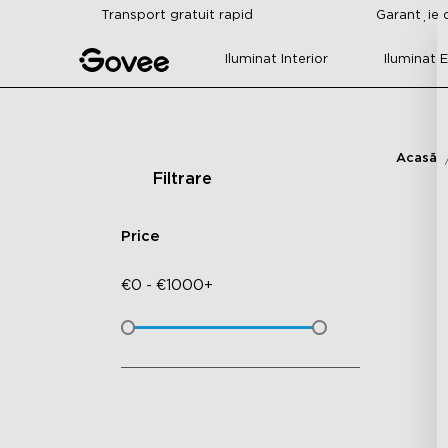
Skip to content
Transport gratuit rapid
Garanție d
Iluminat Interior
Iluminat E
Acasă
Filtrare
Price
€
0
-
€
1000+