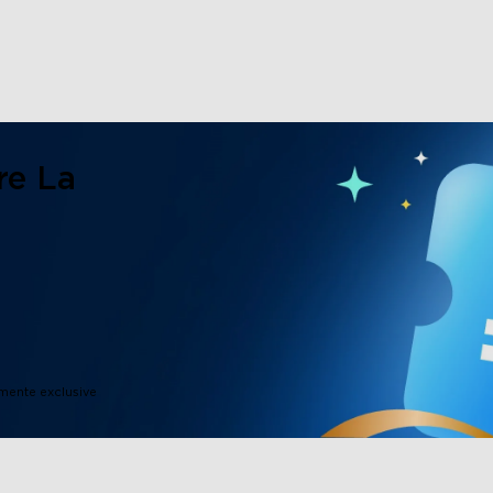
re La
imente exclusive
close