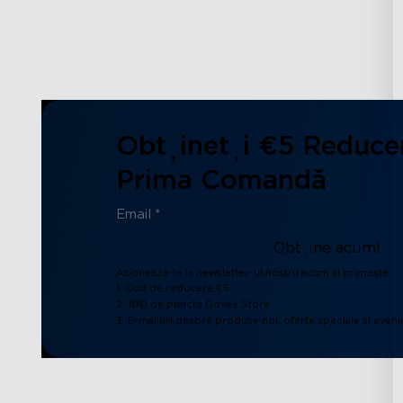
Obțineți €5 Reduce
Prima Comandă
Obține acum!
Abonează-te la newsletter-ul nostru acum și primește:
1. Cod de reducere €5
2. 100 de puncte Govee Store
3. E-mailuri despre produse noi, oferte speciale și even