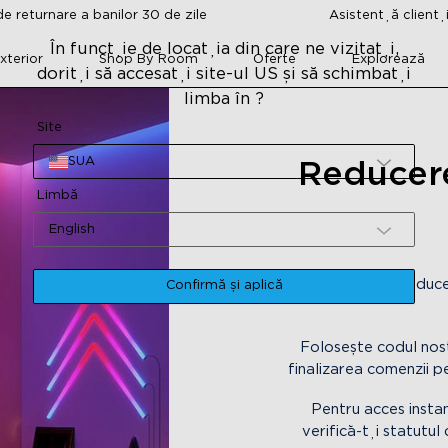
e returnare a banilor 30 de zile
Asistență clienț
În funcție de locația din care ne vizitați,
xterior
Shop By Room
Oferte
Explorează
doriți să accesați site-ul US și să schimbați
limba în ?
Site
SUA
Reducer
Limbă
English
Deblochează reduce
Confirmă și aplică
Folosește codul nos
finalizarea comenzii p
Pentru acces instan
verifică-ți statutul