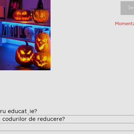
În
Momentan
tru educație?
ea codurilor de reducere?