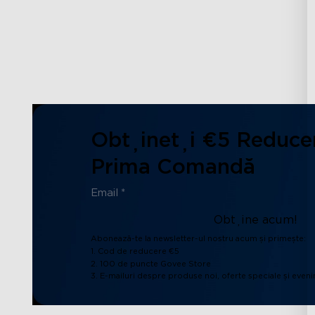
Obțineți €5 Reduce
Prima Comandă
Obține acum!
Abonează-te la newsletter-ul nostru acum și primește:
1. Cod de reducere €5
2. 100 de puncte Govee Store
3. E-mailuri despre produse noi, oferte speciale și even