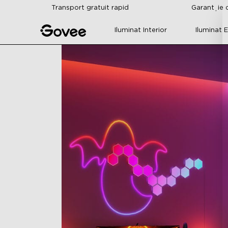
Skip to content
Transport gratuit rapid
Garanție d
Iluminat Interior
Iluminat E