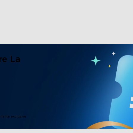
close
re La
imente exclusive