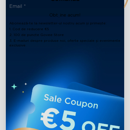
Obține acum!
Abonează-te la newsletter-ul nostru acum și primește:
1. Cod de reducere €5
2. 100 de puncte Govee Store
3. E-mailuri despre produse noi, oferte speciale și evenimente
exclusive
close