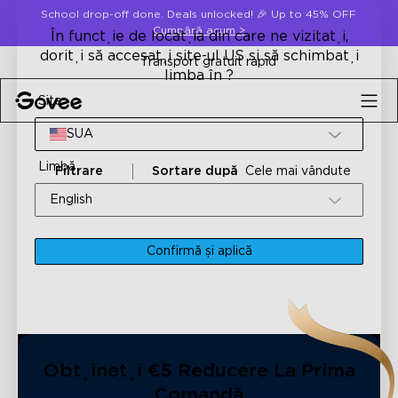
Skip to content
School drop-off done. Deals unlocked! 🎉 Up to 45% OFF
Cumpără acum
>
În funcție de locația din care ne vizitați,
doriți să accesați site-ul US și să schimbați
Transport gratuit rapid
limba în ?
Site
SUA
Limbă
Filtrare
Sortare după
Cele mai vândute
English
Confirmă și aplică
Obțineți €5 Reducere La Prima
Comandă