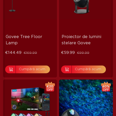
Govee Tree Floor 
Proiector de lumini 
Lamp
stelare Govee
€144.49
€59.99
€169.99
€99.99
Cumpără acum
Cumpără acum
€20
40%
OFF
OFF