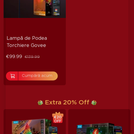
Lampă de Podea 
Torchiere Govee
€99.99
€139.99
Cumpără acum
Extra 20% Off
€20
OFF