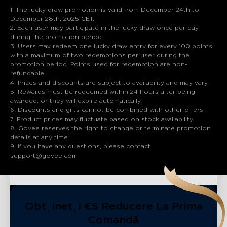
1. The lucky draw promotion is valid from December 24th to
December 28th, 2025 CET.
2. Each user may participate in the lucky draw once per day
during the promotion period.
3. Users may redeem one lucky draw entry for every 100 points,
with a maximum of two redemptions per user during the
promotion period. Points used for redemption are non-
refundable.
4. Prizes and discounts are subject to availability and may vary.
5. Rewards must be redeemed within 24 hours after being
awarded, or they will expire automatically.
6. Discounts and gifts cannot be combined with other offers.
7. Product prices may fluctuate based on stock availability.
8. Govee reserves the right to change or terminate promotion
details at any time.
9. If you have any questions, please contact
support@govee.com
Obțineți €5 Reducere La Prima
Comandă