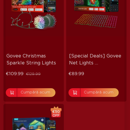
close
Govee Christmas 
[Special Deals] Govee 
Sparkle String Lights
Net Lights 
(0.87m*1.45m)
€109.99
€89.99
€129.99
Cumpără acum
Cumpără acum
€50
OFF