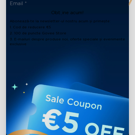
Obține acum!
Abonează-te la newsletter-ul nostru acum și primește:
1. Cod de reducere €5
2. 100 de puncte Govee Store
3. E-mailuri despre produse noi, oferte speciale și evenimente
exclusive