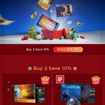
Buy 2 Save 10%
Extra 20% Off
Buy 2 Save 10%
€26
40%
OFF
OFF