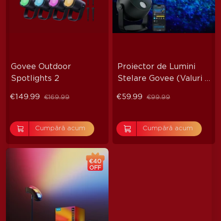
Govee Outdoor 
Proiector de Lumini 
Spotlights 2
Stelare Govee (Valuri 
Oceanice)
€149.99
€59.99
€169.99
€99.99
Cumpără acum
Cumpără acum
€40
OFF