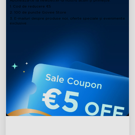
Abonează-te la newsletter-ul nostru acum și primește:
1. Cod de reducere €5
2. 100 de puncte Govee Store
3. E-mailuri despre produse noi, oferte speciale și evenimente
H6076
H6020
exclusive
Govee RGBICW Lampă
Govee Table Lamp 2 Pro
de Podea Inteligentă
x Sound by JBL
Basic
H6022
H607C
Govee Lampă de Masă 2
Govee Floor Lamp 2
Asistență