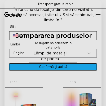
Skip to content
Transport gratuit rapid
În funcție de locația din care ne vizitați,
doriți să accesați site-ul US și să schimbați
limba în ?
Site
H1630
H16B0
Compararea produselor
SUA
Te rugăm să selectezi o
Limbă
categorie
Lămpi de masă și
English
de podea
Confirmă și aplică
H1630
H16B0
H1630
H16B0
Govee Lantern Floor
Govee Floor Lamp 3
Lamp