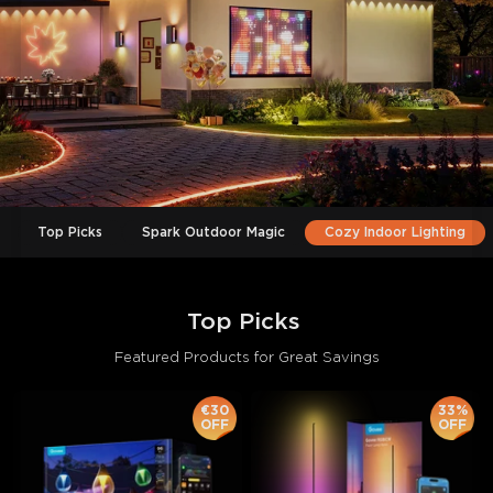
Top Picks
Spark Outdoor Magic
Cozy Indoor Lighting
Top Picks 
Featured Products for Great Savings
€30
33%
OFF
OFF