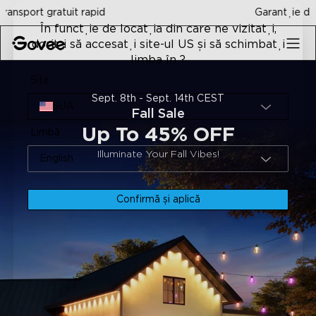
Skip to content
Garanție de returnare a banilor 30 de zile
În funcție de locația din care ne vizitați,
doriți să accesați site-ul US și să schimbați
limba în ?
Site
Sept. 8th - Sept. 14th CEST
SUA
Fall Sale
Up To 45% OFF
Limbă
Illuminate Your Fall Vibes!
English
Confirmă și aplică