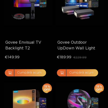
Govee Envisual TV 
Govee Outdoor 
Backlight T2
UpDown Wall Light
€149.99
€189.99
€229.99
Cumpără acum
Cumpără acum
15%
15%
OFF
OFF