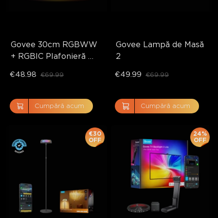
Govee 30cm RGBWW 
Govee Lampă de Masă 
+ RGBIC Plafonieră 
2
Inteligentă
€48.98
€49.99
€69.99
€69.99
Cumpără acum
Cumpără acum
€30
24%
OFF
OFF