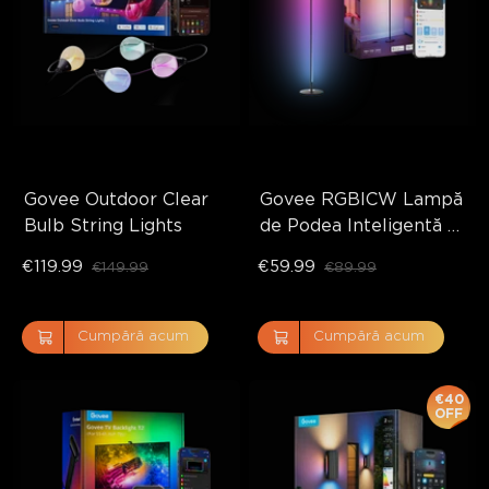
Govee Outdoor Clear 
Govee RGBICW Lampă 
Bulb String Lights
de Podea Inteligentă 
Basic
€119.99
€59.99
€149.99
€89.99
Cumpără acum
Cumpără acum
€40
OFF