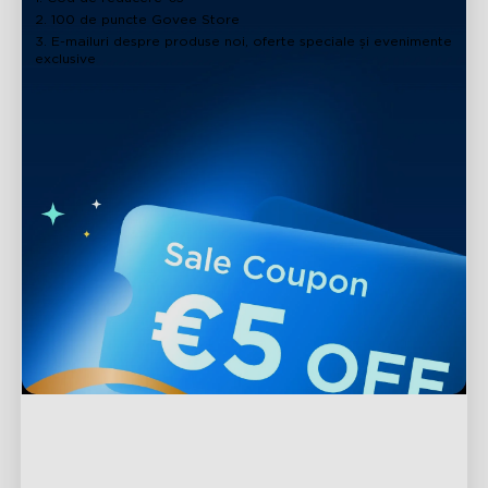
2. 100 de puncte Govee Store
3. E-mailuri despre produse noi, oferte speciale și evenimente
exclusive
Asistență
Contactați-ne
Explorează