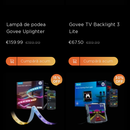
Lampă de podea 
Govee TV Backlight 3 
Govee Uplighter
Lite
€159.99
€67.50
€189.99
€89.99
Cumpără acum
Cumpără acum
15%
30%
OFF
OFF