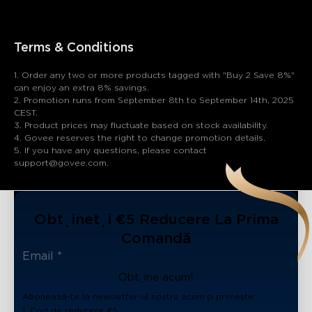
Terms & Conditions
1. Order any two or more products tagged with "Buy 2 Save 8%"
can enjoy an extra 8% savings.
2. Promotion runs from September 8th to September 14th, 2025
CEST.
3. Product prices may fluctuate based on stock availability.
4. Govee reserves the right to change promotion details.
5. If you have any questions, please contact
support@govee.com.
Obțineți €5 Reducere La Prima
Comandă
Obține acum!
Abonează-te la newsletter-ul nostru acum și primește:
1. Cod de reducere €5