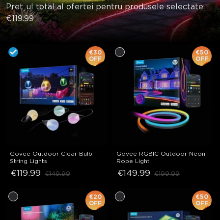
Prețul total al ofertei pentru produsele selectate
€119.99
€30
€50
OFF
OFF
Govee Outdoor Clear Bulb 
Govee RGBIC Outdoor Neon 
String Lights
Rope Light
€119.99
€149.99
€149.99
€199.99
€20
€50
OFF
OFF