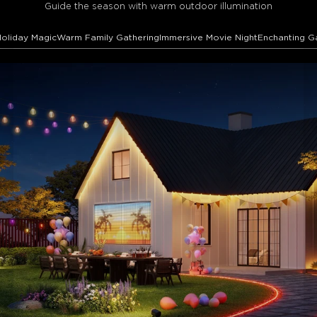
Guide the season with warm outdoor illumination
Holiday Magic
Warm Family Gathering
Immersive Movie Night
Enchanting G