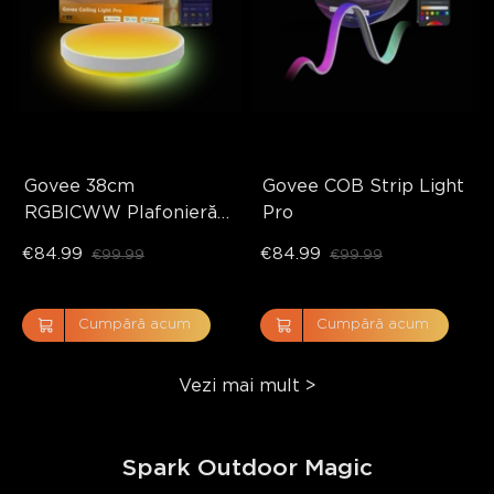
Govee 38cm 
Govee COB Strip Light 
RGBICWW Plafonieră 
Pro
Inteligentă Pro
€84.99
€84.99
€99.99
€99.99
Cumpără acum
Cumpără acum
Vezi mai mult
>
Spark Outdoor Magic