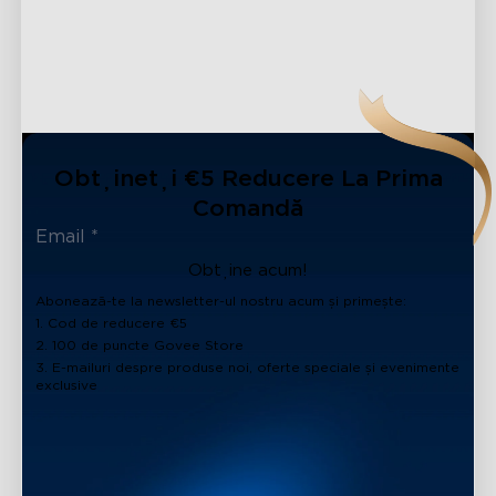
Obțineți €5 Reducere La Prima
Comandă
Obține acum!
Abonează-te la newsletter-ul nostru acum și primește:
1. Cod de reducere €5
2. 100 de puncte Govee Store
3. E-mailuri despre produse noi, oferte speciale și evenimente
exclusive