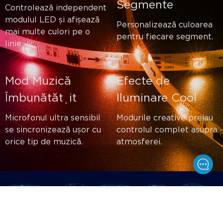
Segmente
Controlează independent
modulul LED și afișează
Personalizează culoarea
mai multe culori pe o
pentru fiecare segment.
linie.
Mod Muzică
Efecte de
Îmbunătățit
Iluminare Cool
Microfonul ultra sensibil
Modurile creative preiau
se sincronizează ușor cu
controlul complet asupra
orice tip de muzică.
atmosferei.