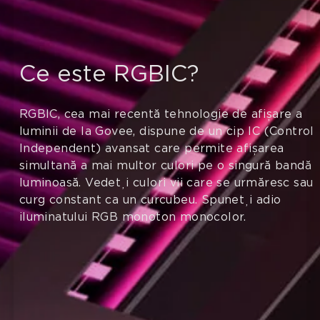
Ce este RGBIC?
RGBIC, cea mai recentă tehnologie de afișare a
luminii de la Govee, dispune de un cip IC (Control
Independent) avansat care permite afișarea
simultană a mai multor culori pe o singură bandă
luminoasă. Vedeți culori vii care se urmăresc sau
curg constant ca un curcubeu. Spuneți adio
iluminatului RGB monoton monocolor.
close