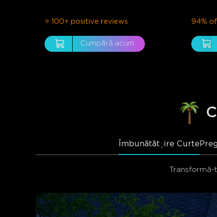
⭐ 100+ positive reviews
94% of
Cumpără acum
C
Îmbunătățire Curte
Preg
Transformă-ț