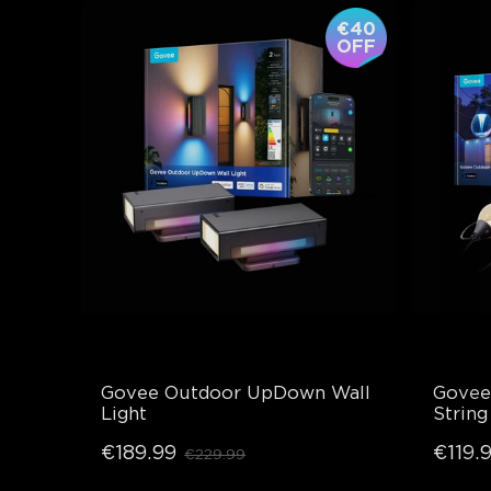
€40
OFF
Govee Outdoor UpDown Wall 
Govee 
Light
String
€189.99
€119.
€229.99