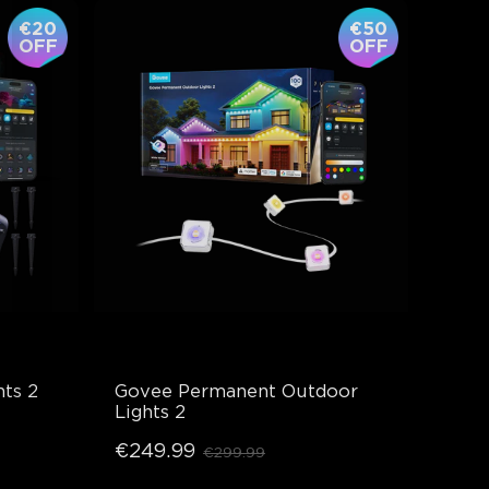
€20
€50
OFF
OFF
ts 2
Govee Permanent Outdoor 
Lights 2
€249.99
€299.99