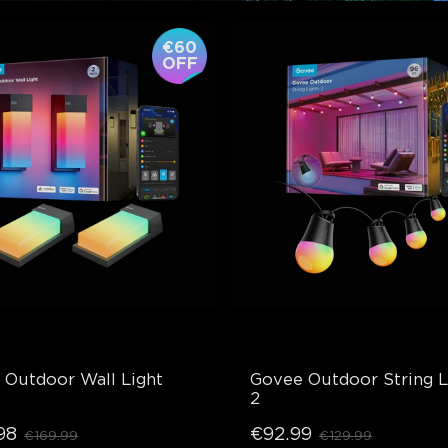
€60
OFF
 Outdoor Wall Light
Govee Outdoor String Li
2
98
€92.99
€169.99
€129.99