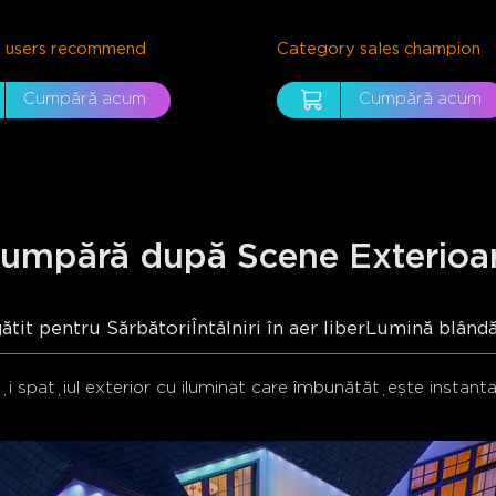
 users recommend
Category sales champion
Cumpără acum
Cumpără acum
umpără după Scene Exterioa
ătit pentru Sărbători
Întâlniri în aer liber
Lumină blândă
i spațiul exterior cu iluminat care îmbunătățește instanta