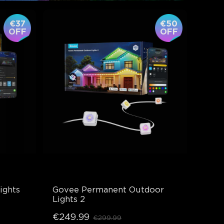
€37
€50
OFF
OFF
ghts 
Govee Permanent Outdoor 
Lights 2
€249.99
€299.99