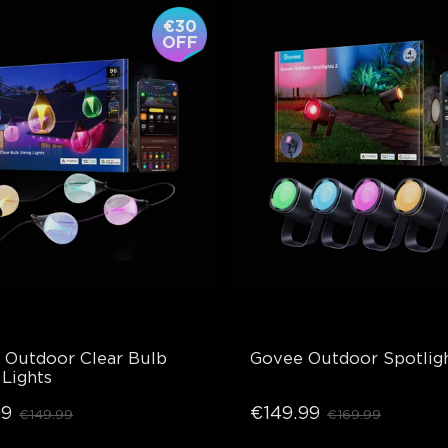
€30
OFF
Outdoor Clear Bulb 
Govee Outdoor Spotligh
 Lights
99
€149.99
€149.99
€169.99