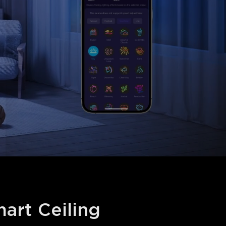
rt Ceiling 