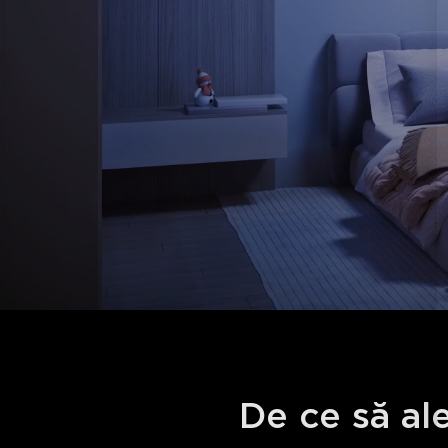
De ce să a