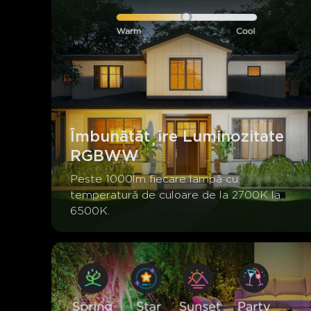
Îmbunătățire Luminozitate 
RGBWW
Peste 1000lm fiecare lampă cu 
temperatură de culoare de la 2700K la 
6500K.