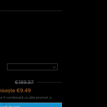
Pachet 3
nă:
door Flood Lights 2
door Spotlights Lite
4-Pack
80.48
€189.97
isește
€9.49
e fi combinată cu alte promoții.