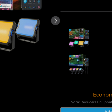
ziilor clienților
Pachet 1
Pachet 2
Cumpărate frecvent împreu
Govee Out
€109.98
Govee Out
€79.99
Total
:
€1
Econom
Notă: Reducerea nu poat