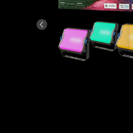
Generat de AI din textul recen