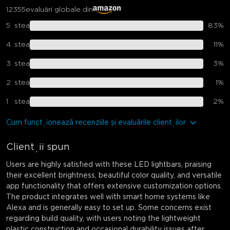
12355
evaluări globale din
5
stea
83
%
4
stea
11
%
3
stea
3
%
2
stea
1
%
1
stea
2
%
Cum funcționează recenziile și evaluările clienților
Clienții spun
Users are highly satisfied with these LED lightbars, praising
their excellent brightness, beautiful color quality, and versatile
app functionality that offers extensive customization options.
The product integrates well with smart home systems like
Alexa and is generally easy to set up. Some concerns exist
regarding build quality, with users noting the lightweight
plastic construction and occasional durability issues after