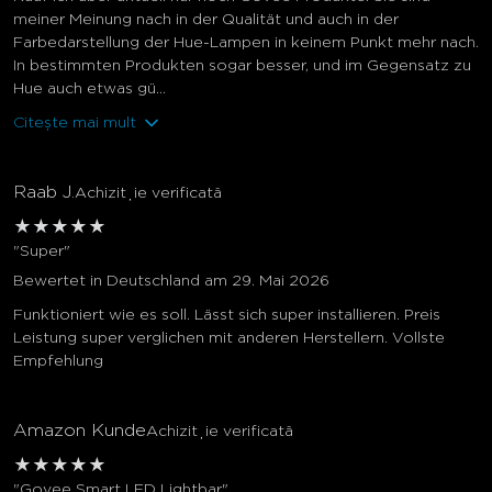
meiner Meinung nach in der Qualität und auch in der
Farbedarstellung der Hue-Lampen in keinem Punkt mehr nach.
In bestimmten Produkten sogar besser, und im Gegensatz zu
Hue auch etwas gü...
Citește mai mult
Raab J.
Achiziție verificată
★
★
★
★
★
"Super"
Bewertet in Deutschland am 29. Mai 2026
Funktioniert wie es soll. Lässt sich super installieren. Preis
Leistung super verglichen mit anderen Herstellern. Vollste
Empfehlung
Amazon Kunde
Achiziție verificată
★
★
★
★
★
"Govee Smart LED Lightbar"