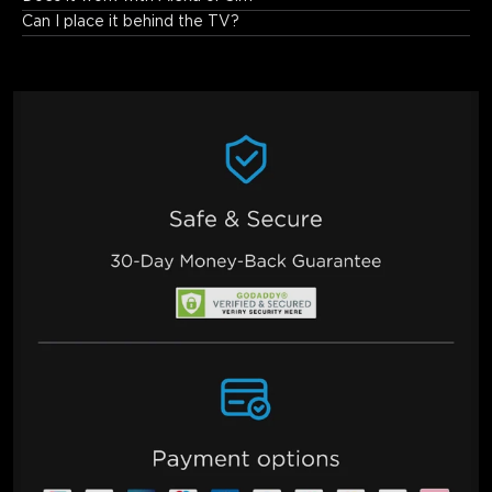
It works with Alexa but doesn't support Siri.
Can I place it behind the TV?