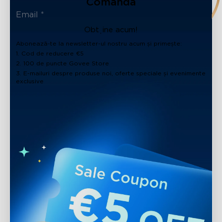
Comandă
Obține acum!
Abonează-te la newsletter-ul nostru acum și primește:
1. Cod de reducere €5
2. 100 de puncte Govee Store
3. E-mailuri despre produse noi, oferte speciale și evenimente
exclusive