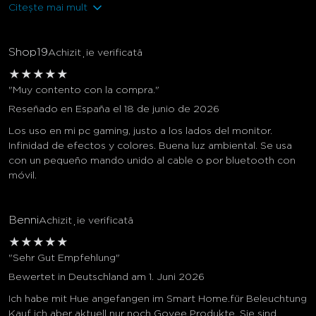
Citește mai mult
Shop19
Achiziție verificată
★
★
★
★
★
"Muy contento con la compra."
Reseñado en España el 18 de junio de 2026
Los uso en mi pc gaming, justo a los lados del monitor.
Infinidad de efectos y colores. Buena luz ambiental. Se usa
con un pequeño mando unido al cable o por bluetooth con
móvil.
Benni
Achiziție verificată
★
★
★
★
★
"Sehr Gut Empfehlung"
Bewertet in Deutschland am 1. Juni 2026
Ich habe mit Hue angefangen im Smart Home.für Beleuchtung
Kauf ich aber aktuell nur noch Govee Produkte. Sie sind