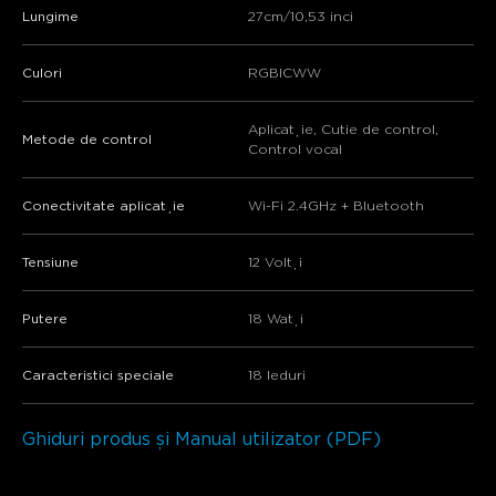
Lungime
27cm/10,53 inci
Culori
RGBICWW
Aplicație, Cutie de control,
Metode de control
Control vocal
Conectivitate aplicație
Wi-Fi 2.4GHz + Bluetooth
Tensiune
12 Volți
Putere
18 Wați
Caracteristici speciale
18 leduri
Ghiduri produs și Manual utilizator (PDF)