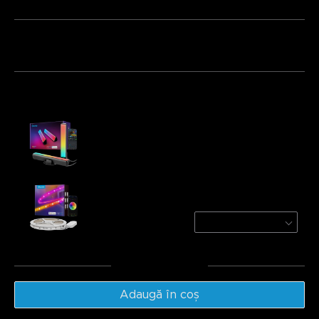
Pachet 1
Pachet 2
Pachet 3
Cumpărate frecvent împreună:
Govee RGBICWW WiFi + Bluetooth Flow Plus
Light Bars
€43.21
Govee RGBIC LED Strip Lights With
Protective Coating
1 roll*5m
€29.99
Total
:
€73.20
Adaugă în coș