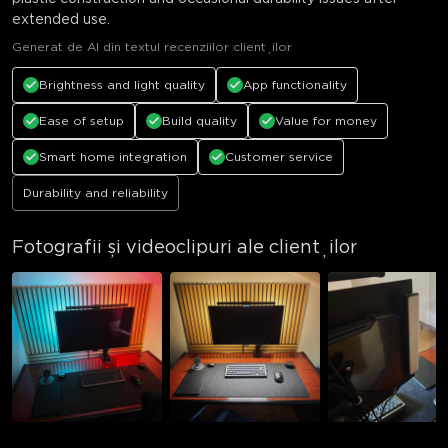
extended use.
Generat de AI din textul recenziilor clienților
Brightness and light quality
App functionality
Ease of setup
Build quality
Value for money
Smart home integration
Customer service
Durability and reliability
Fotografii și videoclipuri ale clienților