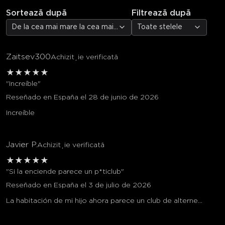
Sortează după
Filtrează după
De la cea mai mare la cea mai mică evaluare
Toate stelele
Zaitsev300
Achiziție verificată
★
★
★
★
★
"Increíble"
Reseñado en España el 28 de junio de 2026
Increíble
Javier P.
Achiziție verificată
★
★
★
★
★
"Si la enciende parece un p*ticlub"
Reseñado en España el 3 de julio de 2026
La habitación de mi hijo ahora parece un club de alterne...