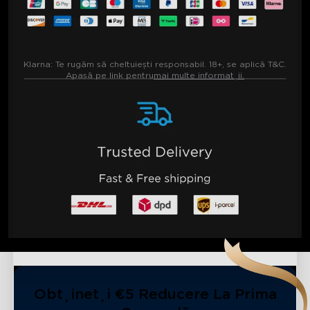
Klarna:
Te rugăm să cheltuiești responsabil. 18+, se aplică T&C.
Apasă pe link pentru
mai multe informații.
Obțineți €5 Reducere La Prima