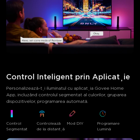
Generat de AI din textul recenziilor clienților
Control Inteligent prin Aplicație
Personalizează-ți iluminatul cu aplicația Govee Home 
App, incluzând controlul segmentat al culorilor, gruparea 
dispozitivelor, programarea automată.
Mod DIY
Control 
Controlează 
Programare 
Segmentat
de la distanță
Lumină