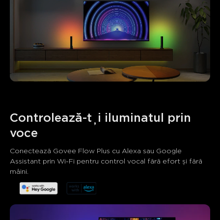
Controlează-ți iluminatul prin 
voce
Ce spun clienții
Conectează Govee Flow Plus cu Alexa sau Google 
Brightness and light quality
App functionality
Ease of se
Assistant prin Wi-Fi pentru control vocal fără efort și fără 
mâini.
0
0
0
Clienții menționează
Pozitiv
Negativ
Rezumat
：