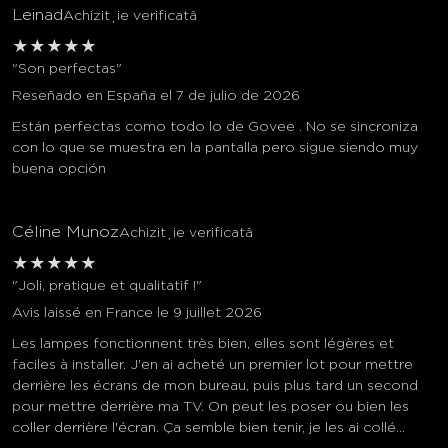
Leinad
Achiziție verificată
★
★
★
★
★
"Son perfectas"
Reseñado en España el 7 de julio de 2026
Están perfectas como todo lo de Govee . No se sincroniza
con lo que se muestra en la pantalla pero sigue siendo muy
buena opción
Céline Munoz
Achiziție verificată
★
★
★
★
★
"Joli, pratique et qualitatif !"
Avis laissé en France le 9 juillet 2026
Les lampes fonctionnent très bien, elles sont légères et
faciles à installer. J'en ai acheté un premier lot pour mettre
derrière les écrans de mon bureau, puis plus tard un second
pour mettre derrière ma TV. On peut les poser ou bien les
coller derrière l'écran. Ça semble bien tenir, je les ai collé...