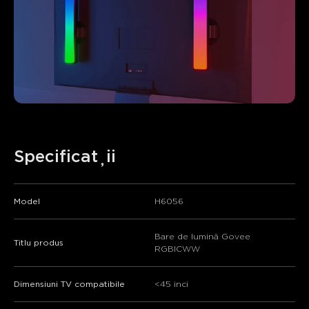
Specificații
Model
H6056
Bare de lumină Govee
Titlu produs
RGBICWW
Dimensiuni TV compatibile
<45 inci