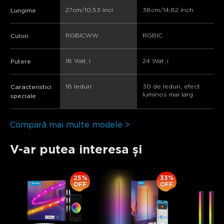
27cm/10,53 inci
38cm/14,82 inch
Lungime
RGBICWW
RGBIC
Culori
18 Wați
24 Wați
Putere
18 leduri
30 de leduri, efect 
Caracteristici
luminos mai larg
speciale
Compară mai multe modele >
close
V-ar putea interesa și
25%
33%
OFF
OFF