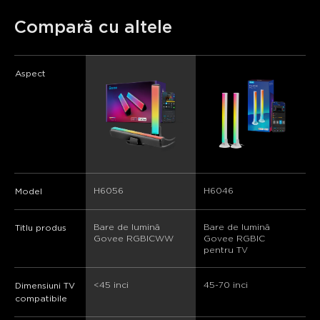
Compară cu altele
Aspect
H6056
H6046
Model
Bare de lumină 
Bare de lumină 
Titlu produs
Govee RGBICWW
Govee RGBIC 
pentru TV
<45 inci
45-70 inci
Dimensiuni TV
compatibile