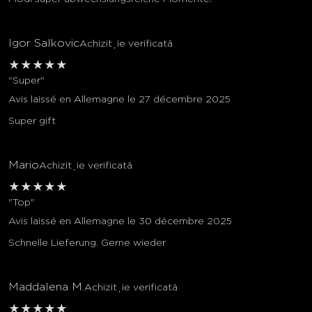
Igor Salkovic
Achiziție verificată
★
★
★
★
★
"Super"
Avis laissé en Allemagne le 27 décembre 2025
Super gift
Mario
Achiziție verificată
★
★
★
★
★
"Top"
Avis laissé en Allemagne le 30 décembre 2025
Schnelle Lieferung. Gerne wieder
Maddalena M.
Achiziție verificată
★
★
★
★
★