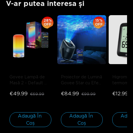
V-ar putea interesa și
28%
15%
OFF
OFF
Govee Lampă de 
Proiector de Lumină 
Higrometr
Masă 2
- Default 
Govee Star cu Efect 
termometr
Title
de Nebuloasă
- 
Bluetooth
€49.99
€84.99
€12.99
€69.99
€99.99
€
Black
H5075
- 
Adaugă În 
Adaugă În 
Adaug
Coș
Coș
C