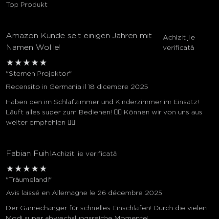
Top Produkt
Amazon Kunde seit einigen Jahren mit
Achiziție
Namen Wolle!
verificată
★
★
★
★
★
"Sternen Projektor"
Recensito in Germania il 18 dicembre 2025
Haben den im Schlafzimmer und Kinderzimmer im Einsatz!
Läuft alles super zum Bedienen! 👍🏼 Können wir von uns aus
weiter empfehlen 👍🏼
Fabian Fuihl
Achiziție verificată
★
★
★
★
★
"Träumeland!"
Avis laissé en Allemagne le 26 décembre 2025
Der Gamechanger für schnelles Einschlafen! Durch die vielen
Modi super abwechslungsreiche Momente!