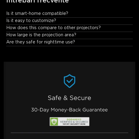
Întrebări frecvente
Is it smart-home compatible?
Fully! Works with Alexa/Google Home/Matter for voice control.
Is it easy to customize?
How does this compare to other projectors?
How large is the projection area?
Are they safe for nighttime use?