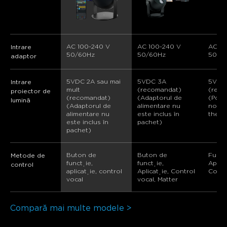
AC 100-240 V 
AC 100-240 V 
AC 10
Intrare
50/60Hz
50/60Hz
50/6
adaptor
5VDC 2A sau mai 
5VDC 3A 
5VDC
Intrare
mult 
(recomandat) 
(rec
proiector de
(recomandat) 
(Adaptorul de 
(Powe
lumină
(Adaptorul de 
alimentare nu 
not in
alimentare nu 
este inclus în 
the p
este inclus în 
pachet)
pachet)
Buton de 
Buton de 
Funct
Metode de
funcție, 
funcție, 
App, 
control
aplicație, control 
Aplicație, Control 
Contr
vocal
vocal, Matter
Compară mai multe modele >