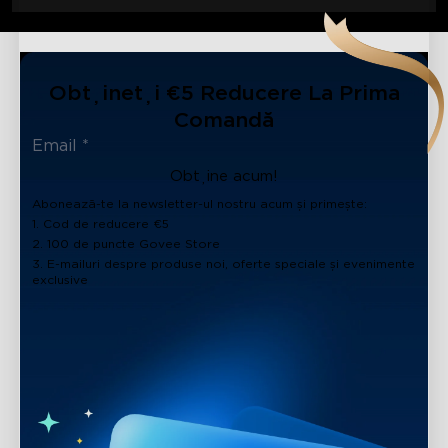
Obțineți €5 Reducere La Prima
Comandă
Obține acum!
Abonează-te la newsletter-ul nostru acum și primește:
1. Cod de reducere €5
2. 100 de puncte Govee Store
3. E-mailuri despre produse noi, oferte speciale și evenimente
exclusive