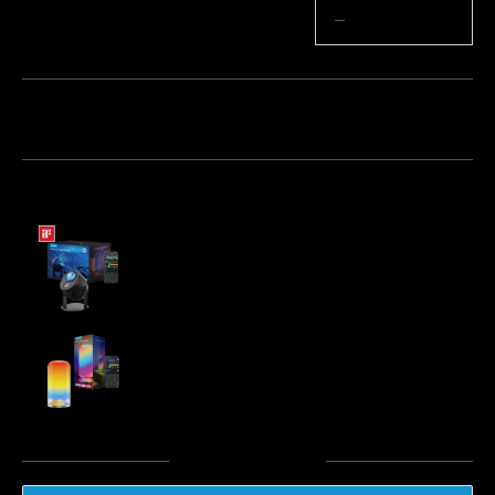
Cantitate
−
+
Pachet 1
Pachet 2
Pachet 3
Cumpărate frecvent împreună:
Govee Star Light Projector
€79.99
Govee Table Lamp 2
€49.99
Total
:
€129.97