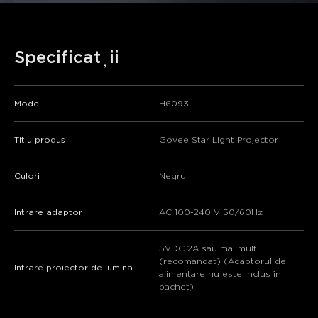
Specificații
Model
H6093
Titlu produs
Govee Star Light Projector
Culori
Negru
Intrare adaptor
AC 100-240 V 50/60Hz
close
5VDC 2A sau mai mult
(recomandat) (Adaptorul de
Intrare proiector de lumină
alimentare nu este inclus în
pachet)