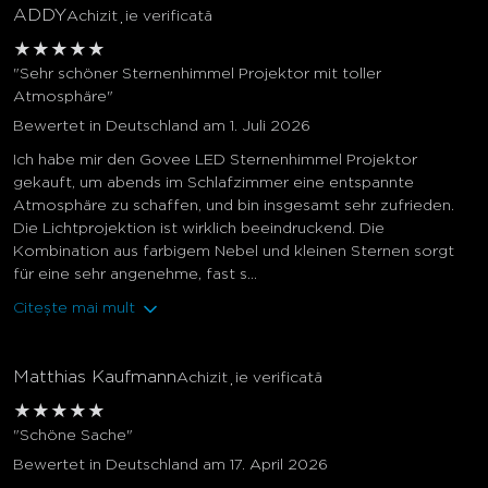
ADDY
Achiziție verificată
★
★
★
★
★
"Sehr schöner Sternenhimmel Projektor mit toller
Atmosphäre"
Bewertet in Deutschland am 1. Juli 2026
Ich habe mir den Govee LED Sternenhimmel Projektor
gekauft, um abends im Schlafzimmer eine entspannte
Atmosphäre zu schaffen, und bin insgesamt sehr zufrieden.
Die Lichtprojektion ist wirklich beeindruckend. Die
Kombination aus farbigem Nebel und kleinen Sternen sorgt
für eine sehr angenehme, fast s...
Citește mai mult
Matthias Kaufmann
Achiziție verificată
★
★
★
★
★
"Schöne Sache"
Bewertet in Deutschland am 17. April 2026