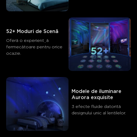
52+ Moduri de Scenă
Oferă o experiență 
fermecătoare pentru orice 
ocazie.
Ce spun clienții
Modele de iluminare 
Aurora exquisite
Visual effects and projection quality
App control and smart fe
3 efecte fluide datorită 
designului unic al lentilelor.
0
0
0
Clienții menționează
Pozitiv
Negativ