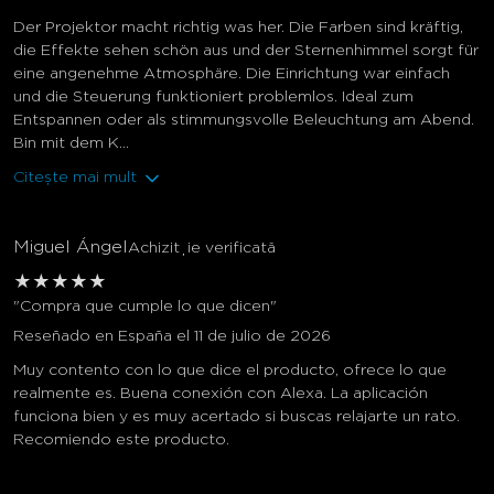
Der Projektor macht richtig was her. Die Farben sind kräftig,
die Effekte sehen schön aus und der Sternenhimmel sorgt für
eine angenehme Atmosphäre. Die Einrichtung war einfach
und die Steuerung funktioniert problemlos. Ideal zum
Entspannen oder als stimmungsvolle Beleuchtung am Abend.
Bin mit dem K...
Citește mai mult
Miguel Ángel
Achiziție verificată
★
★
★
★
★
"Compra que cumple lo que dicen"
Reseñado en España el 11 de julio de 2026
Muy contento con lo que dice el producto, ofrece lo que
realmente es. Buena conexión con Alexa. La aplicación
funciona bien y es muy acertado si buscas relajarte un rato.
Recomiendo este producto.