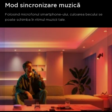
Mod sincronizare muzică
Folosind microfonul smartphone-ului, culoarea becului se 
poate schimba în ritmul muzicii tale.