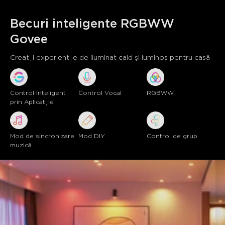
Necesită acces la microfon în aplicația Govee Home.
CONTROL DE GRUP:
Controlează cu ușurință mai
Becuri inteligente RGBWW 
multe becuri inteligente GU10 și alte produse de iluminat
Govee
Govee în același timp printr-o conexiune Wi-Fi stabilă de
2,4GHz.
Creați experiențe de iluminat cald și luminos pentru casă
FUNCȚII DE TEMPORIZARE ȘI PROGRAMARE:
Modurile dedicate de trezire și somn estompează sau
luminează treptat becul la orele stabilite pentru un ciclu
natural de somn și trezire.
Control Inteligent 
Control Vocal
RGBWW
prin Aplicație
Mod de sincronizare 
Mod DIY
Control de grup
muzică