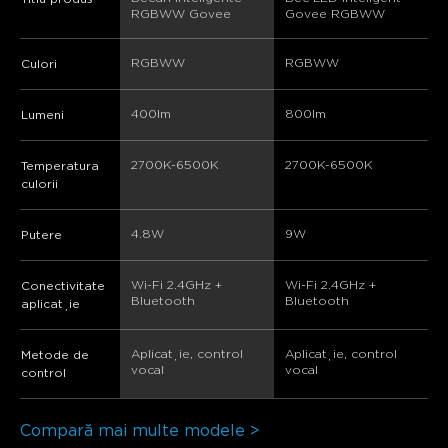
RGBWW Govee
Govee RGBWW
RGBWW
RGBWW
Culori
400lm
800lm
Lumeni
2700K-6500K
2700K-6500K
Temperatura
culorii
4.8W
9W
Putere
Wi-Fi 2.4GHz + 
Wi-Fi 2.4GHz + 
Conectivitate
Bluetooth
Bluetooth
aplicație
Aplicație, control 
Aplicație, control 
Metode de
vocal
vocal
control
Compară mai multe modele >