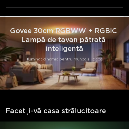
principală RGBWW și iluminarea din spate RGBIC cu 16
milioane de culori creează o atmosferă personalizată.
Peste 70 de moduri de scenă disponibile pentru a se
potrivi oricărei dispoziții sau ocazii.
Control Inteligent și Integrare
: Compatibil cu Alexa,
Govee 30cm RGBWW + RGBIC 
Google Assistant și Matter pentru control vocal fără mâini.
Lampă de tavan pătrată 
Aplicația Govee Home permite personalizarea ușoară a
setărilor de iluminare și programărilor.
inteligentă
Iluminare Mai Inteligentă, Viață Mai Sigură
:
Fabricată pentru durabilitate, această plafonieră dispune
Iluminat dinamic pentru muncă și joacă
de o placă posterioară ignifugă 5VA și un design pătrat alb
elegant care completează orice decor, de la stiluri
moderne la minimaliste.
Ideală pentru Camere de Dimensiuni Medii
: Această
plafonieră montată la ras de 30cm este perfectă pentru
dormitoare, birouri și spații de locuit; orice cameră cu
dimensiunea de 15-20㎡.
Faceți-vă casa strălucitoare