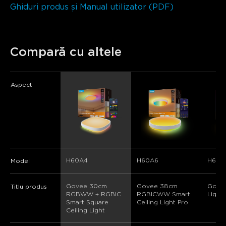
Ghiduri produs și Manual utilizator (PDF)
Compară cu altele
Aspect
H60A4
H60A6
H60A
Model
Govee 30cm 
Govee 38cm 
Govee
Titlu produs
RGBWW + RGBIC 
RGBICWW Smart 
Light
Smart Square 
Ceiling Light Pro
Ceiling Light