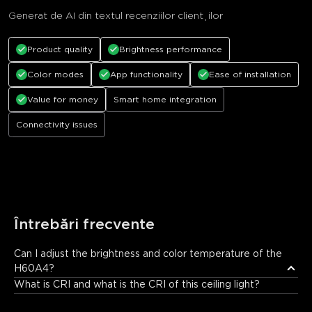
Generat de AI din textul recenziilor clienților
Product quality
Brightness performance
Color modes
App functionality
Ease of installation
Value for money
Smart home integration
Connectivity issues
Întrebări frecvente
Can I adjust the brightness and color temperature of the 
H60A4?
Absolutely. Through Govee Home App, you can seamlessly dim 
What is CRI and what is the CRI of this ceiling light?
the brightness from 1% to 100% and adjust the color 
temperature across a wide range of 2700K (warm, cozy amber) 