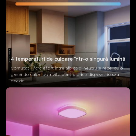
0
0
0
Clienții menționează
Pozitiv
Negativ
Rezumat
：
Generat de AI din textul recenziilor clienților
4 temperaturi de culoare într-o singură lumină
Comutați fără efort între alb cald, neutru și rece, cu o 
gamă de culori potrivite pentru orice dispoziție sau 
ocazie.