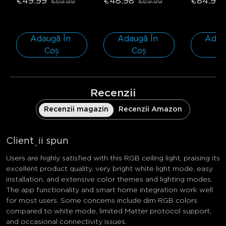
€49.99
€48.98
€84.99
€69.99
€69.99
Inteligentă
- Rotund 
Inteligent
| Pentru spații de 
Rotund / 1
15㎡-20㎡ / 1 bucată 
Pachet/Pe
| Pentru spații de 
spații de
Adaugă În 
Adaugă În 
Adaug
15-20㎡
Coș
Coș
C
Recenzii
Recenzii magazin
Recenzii Amazon
Clienții spun
Users are highly satisfied with this RGB ceiling light, praising its
excellent product quality, very bright white light mode, easy
installation, and extensive color themes and lighting modes.
The app functionality and smart home integration work well
for most users. Some concerns include dim RGB colors
compared to white mode, limited Matter protocol support,
and occasional connectivity issues.