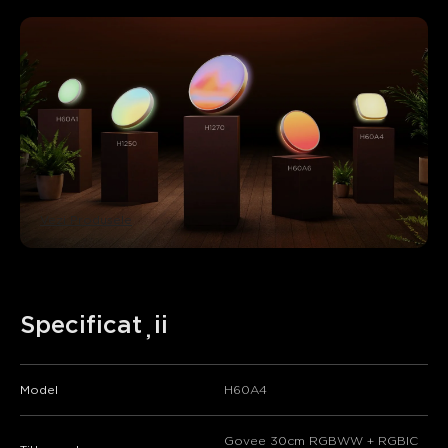
Vezi Produsele
Specificații
Model
H60A4
Govee 30cm RGBWW + RGBIC