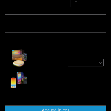
Cantitate
−
+
Pachet 1
Pachet 2
Pachet 3
Cumpărate frecvent împreună:
Govee 30cm RGBWW + RGBIC Smart Square
Ceiling Light
1-Pack | For 15-20㎡ Space
€52.49
Govee Table Lamp 2
€49.99
Total
:
€102.48
Adaugă în coș