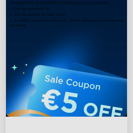
Abonează-te la newsletter-ul nostru acum și primește:
1. Cod de reducere €5
2. 100 de puncte Govee Store
3. E-mailuri despre produse noi, oferte speciale și evenimente
exclusive
Asistență