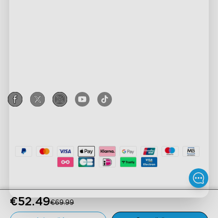
Contactați-ne
Explorează
Întrebări frecvente
Despre Govee
Produse subsol
Returnări și rambursări
Despre GoveeLife
Lumini TV
Politica de expediere
Parteneriat cu Govee
Tehnologie RGBIC
Lumini de exterior
Where to Buy
Program de recompense Govee
New User Benefits
Privacy & Terms
Lămpi
Govee Home App
Program de afiliere
Plătește cu Klarna
Privacy Policy
Benzi luminoase
Achiziție corporativă
Terms of Service
Lumini pentru gaming
Reducere pentru educație
Intellectual Property Rights
Lumini de tavan
Key Worker Discount
Declaration of Conformity
Smart Lights
Program de recomandare
Accessibility
Govee 30cm RGBWW + RGBIC 
©
2026
Govee
Govee EU Data Act
Plafonieră Inteligentă
€48.98
€52.49
€69.99
Legal Notice
€69.99
Cumpără Acum