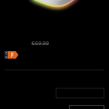
Govee 30cm RGBWW + RGBIC 
Plafonieră Pătrată Inteligentă
 [Clasă 
energetică F]
€52.49
€69.99
Eficiență energetică
Fișă informativă produs
Docume
Informații produs >>
Cantitate
Pachet de 1 | Pentru Sp
Pachet de 2 | Pentru S
ații de 15-20㎡
pații de 15-20㎡