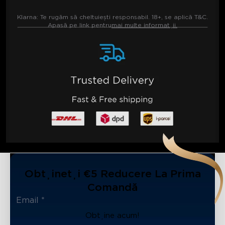
Klarna:
Te rugăm să cheltuiești responsabil. 18+, se aplică T&C.
Apasă pe link pentru
mai multe informații.
Obțineți €5 Reducere La Prima
Comandă
Obține acum!