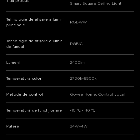
Titlu produs
Smart Square Ceiling Light
Tehnologie de afișare a luminii
RGBWW
principale
Tehnologie de afișare a luminii
RGBIC
de fundal
Lumeni
2400lm
Temperatura culorii
2700k-6500k
Metode de control
Govee Home, Control vocal
Temperatură de funcționare
-10 ℃ - 40 ℃
Putere
24W+4W