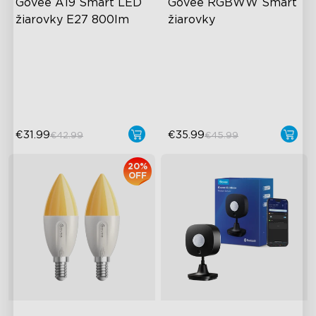
Govee A19 Smart LED 
Govee RGBWW Smart 
žiarovky E27 800lm
žiarovky
A19-E27 Bulbs
GU10-MR16 Bulbs
800 Lumens Brightness
400 Lumens Brightness
Music Sync
Music Sync
€31.99
€35.99
€42.99
€45.99
20%
OFF