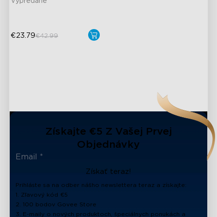
Vypredané
€23.79
€42.99
Získajte €5 Z Vašej Prvej
Objednávky
Získať teraz!
Prihláste sa na odber nášho newslettera teraz a získajte:
1. Zľavový kód €5
2. 100 bodov Govee Store
3. E-maily o nových produktoch, špeciálnych ponukách a