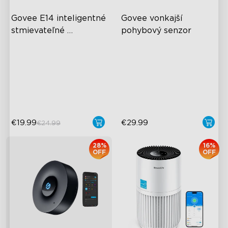
Govee E14 inteligentné 
Govee vonkajší 
stmievateľné 
pohybový senzor
sviečkové žiarovky B11 
B16-E14 Bulbs
Adjustable Sensitivity
450lm
450 Lumens Brightness
Easy Wireless Installation
5W Bulb (40W Equivalent)
IP65-Rated Outdoor
Reliability
€19.99
€29.99
€24.99
28%
16%
OFF
OFF