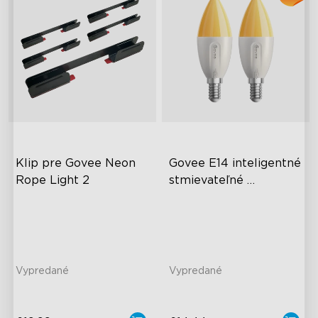
Klip pre Govee Neon 
Govee E14 inteligentné 
Rope Light 2
stmievateľné 
sviečkové žiarovky B11 
B16-E14 Bulbs
450lm
450 Lumens Brightness
5W Bulb (40W Equivalent)
Vypredané
Vypredané