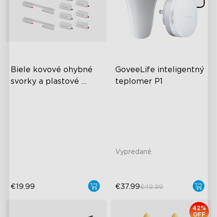
Biele kovové ohybné 
GoveeLife inteligentný 
svorky a plastové 
teplomer P1
svorky pre Govee 
IPX7 Waterproof Design
Neon Rope Light 2
Ultimate Accuracy
Real-Time Temperature
Notification
Vypredané
€19.99
€37.99
€49.99
close
42%
OFF