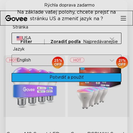
Skip to content
Rýchla doprava zadarmo
Na základe vašej polohy, chcete prejsť na
stránku US a zmeniť jazyk na ?
Stránka
USA
Filter
Zoradiť podľa
Najpredávanejšie
Jazyk
English
25%
21%
OFF
OFF
Potvrdiť a použiť