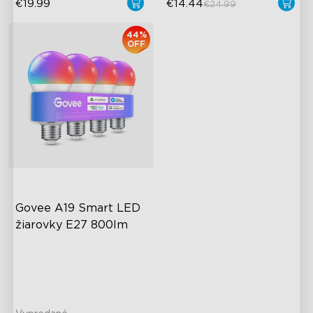
€19.99
€14.44
€24.99
44%
OFF
Govee A19 Smart LED 
žiarovky E27 800lm
A19-E27 Bulbs
800 Lumens Brightness
Music Sync