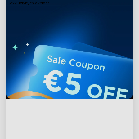
exkluzívnych akciách
Podpora
Kontaktujte nás
Preskúmať
Často kladené otázky
O Govee