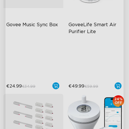
Govee Music Sync Box
GoveeLife Smart Air 
Purifier Lite
Bluetooth Group Control
High-Performance Filtration
22 Music Modes
Auto Mode
Accurate Pickup
24dB Quiet Purifying
Turbo mode
€24.99
€49.99
€34.99
€59.99
24%
OFF