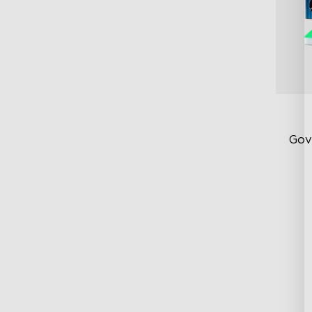
Gov
RG
DI
Ex