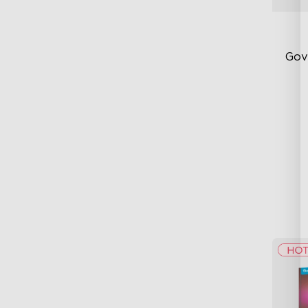
Gov
Fi
Te
Up
4-