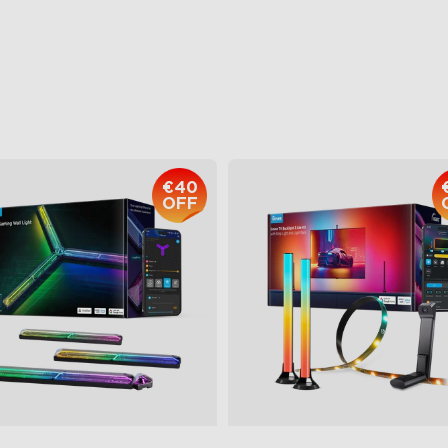
re-free Diffusion
Podporuje VRR a ALLM
ttable
Prvé AI-Chipy v odvetví
€84.99
€239.99
€40
OFF
close