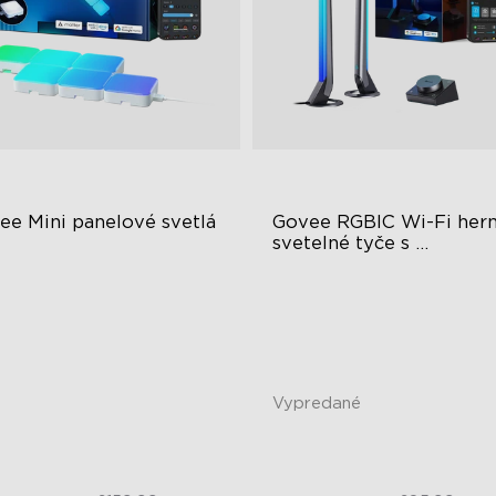
ee Mini panelové svetlá
Govee RGBIC Wi-Fi hern
svetelné tyče s 
inteligentným ovládačo
BIC Light Effects
RGBIC Lighting Effects
Y Design
DIY Personalization
pansion & Splicing Support
Variety of Scene Modes
Vypredané