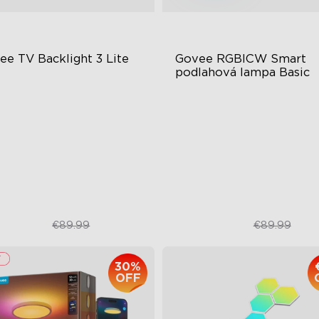
ee TV Backlight 3 Lite
Govee RGBICW Smart 
podlahová lampa Basic
sh-Eye Correction Camera
Dynamická RGBIC farba
chnology
Synchronizácia s hudbou
graded Envisual Technology
Ovládanie bez použitia rúk
in-1 Lamp Beads
€67.50
€59.99
€89.99
€89.99
30%
OFF