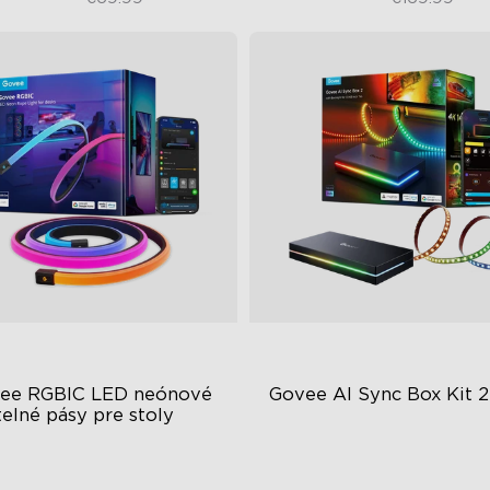
ee RGBIC LED neónové 
Govee AI Sync Box Kit 2
telné pásy pre stoly
BIC Lighting Effects
Vylepšené HDMI 2.1