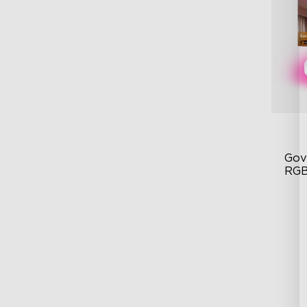
Gov
RGB
sve
Vi
Nas
In