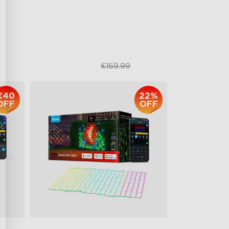
1500 Lumens White Light
IP65-Rated Outdoor Reliability
€109.98
€169.99
€40
22%
OFF
OFF