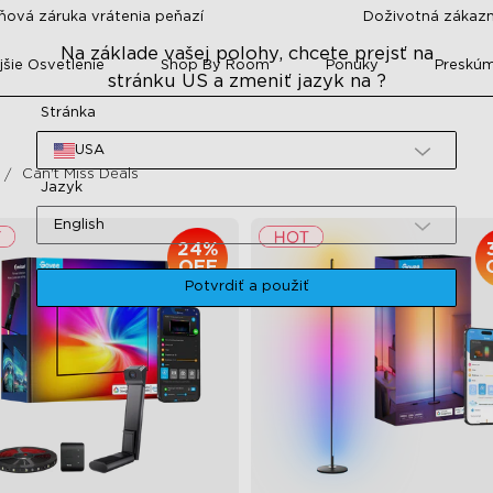
ňová záruka vrátenia peňazí
Doživotná zákaz
Na základe vašej polohy, chcete prejsť na
šie Osvetlenie
Shop By Room
Ponuky
Preskú
stránku US a zmeniť jazyk na ?
Stránka
USA
Can't Miss Deals
Jazyk
English
24%
OFF
Potvrdiť a použiť