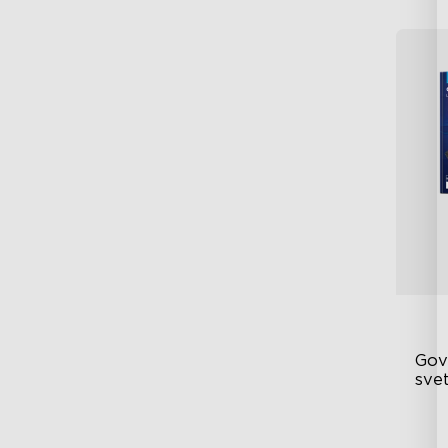
Gov
sve
RG