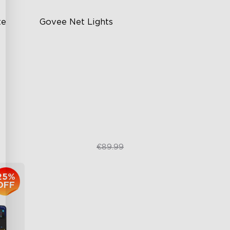
e 
Govee Net Lights
Kreatívny DIY režim
RGBIC svetelné efekty
Jednoduché inštalovanie
Vonkajšia odolnosť
€69.99
€89.99
25%
OFF