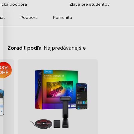
nícka podpora
Zľava pre študentov
mať
Podpora
Komunita
Zoradiť podľa
Najpredávanejšie
33%
OFF