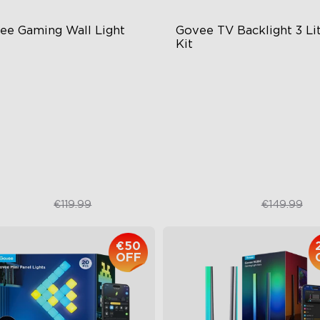
ee Gaming Wall Light
Govee TV Backlight 3 Lit
Kit
turistic Faceplate
Enhanced DreamView
Experience
al-Layered Construction
4-in-1 Light Beads
gh-Level DIY Customization
Video & Audio Syncing
€79.99
€109.99
€119.99
€149.99
€50
OFF