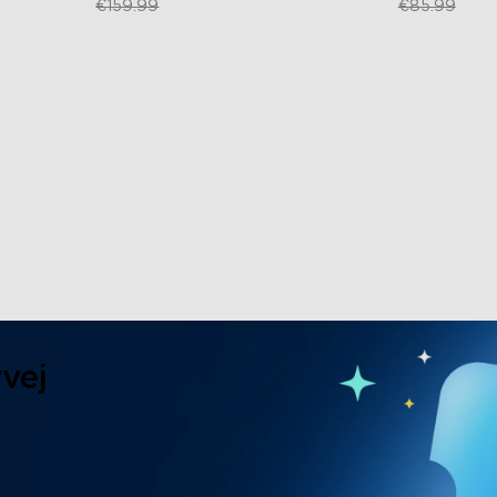
€109.99
€64.49
€159.99
€85.99
vej