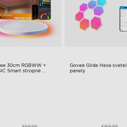
ee 30cm RGBWW + 
Govee Glide Hexa svetel
IC Smart stropné 
panely
tlo
acfarebné osvetlenie
RGBIC Lighting Effects
taviteľný jas a teplota farieb
DIY Design
teligentné ovládanie
Animated Effects
€48.98
€99.99
€69.99
€169.99