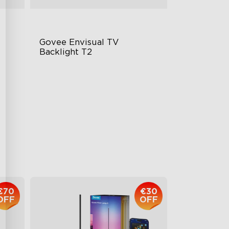
Govee Envisual TV 
Backlight T2
Technológia Govee Envisual
Inovatívny dizajn s dvoma
kamerami
Vylepšené RGBIC osvetlenie
€149.99
€70
€30
OFF
OFF