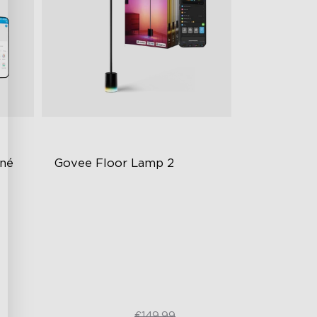
né 
Govee Floor Lamp 2
Vylepšený moderný dizajn
1725 lm jas
DreamView synchronizácia
€119.99
€149.99