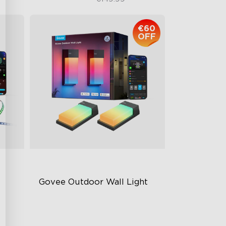
€60
OFF
Govee Outdoor Wall Light
RGBICWW Lighting Effects