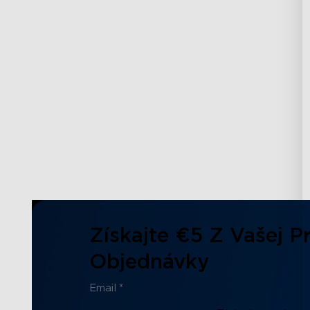
Získajte €5 Z Vašej Pr
Objednávky