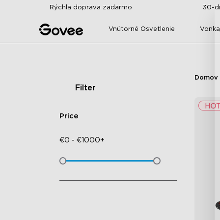
Skip to content
Rýchla doprava zadarmo
30-d
Vnútorné Osvetlenie
Vonkaj
Domov
Filter
Price
€
0
-
€
1000+