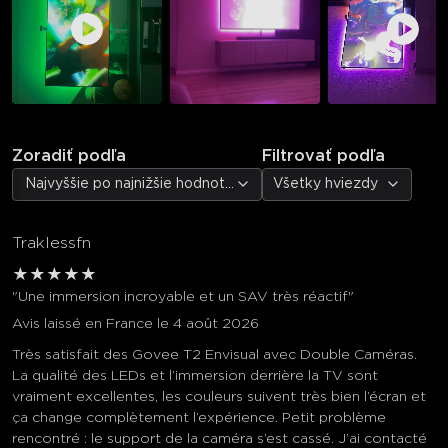
Zoradiť podľa
Filtrovať podľa
Najvyššie po najnižšie hodnotenie
Všetky hviezdy
Traklessfn
★
★
★
★
★
"Une immersion incroyable et un SAV très réactif"
Avis laissé en France le 4 août 2026
Très satisfait des Govee T2 Envisual avec Double Caméras.
La qualité des LEDs et l’immersion derrière la TV sont
vraiment excellentes, les couleurs suivent très bien l’écran et
ça change complètement l’expérience. Petit problème
rencontré : le support de la caméra s’est cassé. J’ai contacté