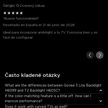
Sergio G.
Overený nákup
★
★
★
★
★
"Buena funcionalidad"
Reseñado en España el 21 de junio de 2026
Ideal para incorporar ambilight a tu TV. Funciona bien y es
fácil de configurar
Často kladené otázky
What are the differences between Govee 3 Lite Backlight 
H6099 and T2 Backlight H605C?
H605C is designed with dual cameras and double the number of 
If the color-matching feature is a little off. How can I 
LED beads for improved color-matching performance, and the 
improve performance?
camera's gravity-stabilization structure allows for easier 
Does it work with curved TVs as well?