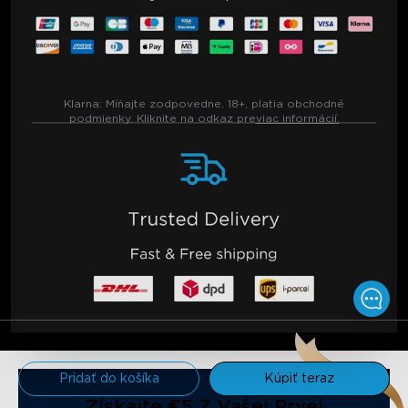
Klarna:
Míňajte zodpovedne. 18+, platia obchodné
podmienky. Kliknite na odkaz pre
viac informácií.
€149.99
Pridať do košíka
Kúpiť teraz
Získajte €5 Z Vašej Prvej