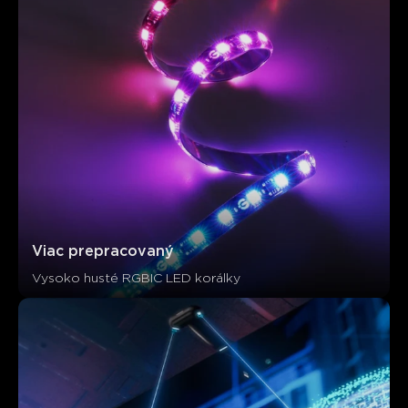
Zákazníci spomínajú
Pozitívne
Negatívne
Súhrn
：
AI-generované z textu zákazníckych recenzií
Viac prepracovaný
Vysoko husté RGBIC LED korálky