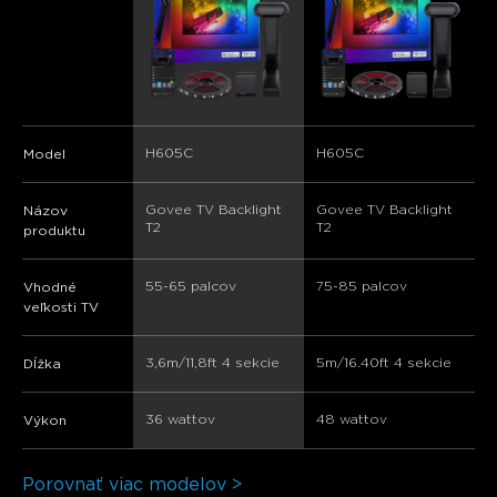
H605C
H605C
Model
Govee TV Backlight 
Govee TV Backlight 
Názov
T2
T2
produktu
55-65 palcov
75-85 palcov
Vhodné
veľkosti TV
3,6m/11,8ft 4 sekcie
5m/16.40ft 4 sekcie
Dĺžka
36 wattov
48 wattov
Výkon
Porovnať viac modelov >