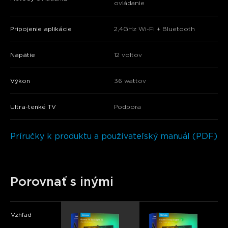
ovládanie
Pripojenie aplikácie
2,4GHz Wi-Fi + Bluetooth
Napätie
12 voltov
Výkon
36 wattov
Ultra-tenké TV
Podpora
Príručky k produktu a používateľský manuál (PDF)
Porovnať s inými
Vzhľad