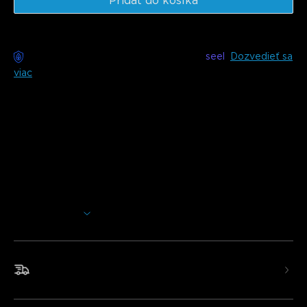
Pridať do košíka
Bezstarostné doručenie k dispozícii s
seel
Dozvedieť sa
viac
Popis
Model: H605C
Nabíjačka: EU 2-PIN PLUG
Premeňte vizuály na vašej obrazovke pomocou
inovatívneho TV podsvietenia Govee s dizajnom s dvoma
kamerami a technológiou Govee Envisual. Zažite tie
najúchvatnejšie svetelné efekty pri sledovaní vašich
Zobraziť viac
obľúbených filmov a televíznych seriálov.
Technológia Govee Envisual: Poskytuje farebné
prispôsobenie v reálnom čase na zlepšenie vášho
Rýchle a bezplatné doručenie
vizuálneho zážitku.
Inovatívny dizajn s dvoma kamerami: Zvyšuje rozsah
snímanie o 50% a zachytáva obsah o 40% presnejšie.