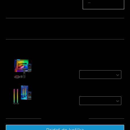
Množstvo
−
+
Balík 1
Balík 2
Balík 3
Často kupované spolu:
Govee Envisual TV Backlight T2
For 55-65 inch TVs
€149.99
Govee RGBIC TV Light Bars for 45-70 inch
TVs
Black
€46.98
Celkom
:
€196.97