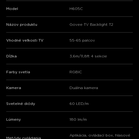
Model
H605C
Názov produktu
Govee TV Backlight T2
Vhodné veľkosti TV
55-65 palcov
Dĺžka
3,6m/11,8ft 4 sekcie
Farby svetla
RGBIC
Kamera
Duálna kamera
Svetelné diódy
60 LED/m
Lúmeny
180 lm/m
Aplikácia, ovládací box, hlasové
Metódy ovládania