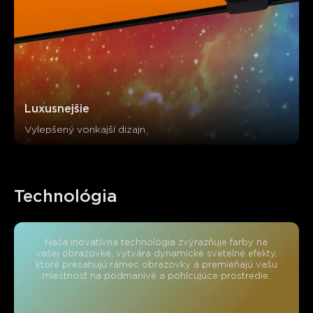
Luxusnejšie
Vylepšený vonkajší dizajn
Technológia
Naša inovatívna technológia zvýrazňuje farby na
vašej obrazovke, vytvára dynamické svetelné efekty,
ktoré presahujú rámec obrazovky a premieňajú vašu
miestnosť na podmanivé a pohlcujúce prostredie.