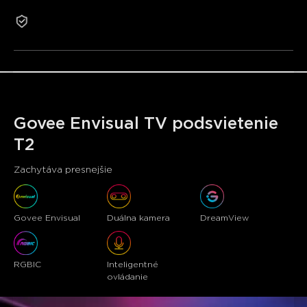
Vysokohustotné RGBIC LED diódy: 60 LED/m pre
Záruka 2 roky
živšie a prirodzenejšie osvetlenie.
Vylepšený hudobný režim: Vyberte si zo 4 režimov na
oživenie vašich párty.
Ovládanie bez použitia rúk: Ovládajte cez Alexa a
Google Assistant.
Govee Envisual TV podsvietenie 
T2
Zachytáva presnejšie
Govee Envisual
Duálna kamera
DreamView
RGBIC
Inteligentné 
ovládanie