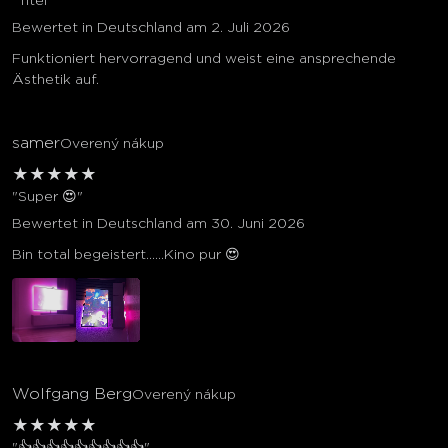
"Titel"
Bewertet in Deutschland am 2. Juli 2026
Funktioniert hervorragend und weist eine ansprechende
Ästhetik auf.
samer
Overený nákup
★
★
★
★
★
"Super 😍"
Bewertet in Deutschland am 30. Juni 2026
Bin total begeistert……Kino pur 😍
Wolfgang Berg
Overený nákup
★
★
★
★
★
"👍👍👍👍👍👍👍👍👍"