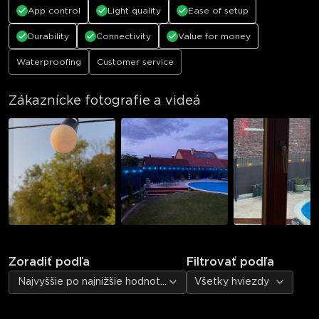
App control
Light quality
Ease of setup
Durability
Connectivity
Value for money
Waterproofing
Customer service
Zákaznícke fotografie a videá
Zoradiť podľa
Filtrovať podľa
Najvyššie po najnižšie hodnotenie
Všetky hviezdy