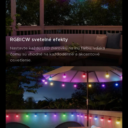
RGBICW svetelné efekty
Nastavte každú LED žiarovku na inú farbu, vďaka 
čomu sú vhodné na každodenné a akcentové 
osvetlenie.
Čo hovoria zákazníci
App control
Light quality
Ease of setup
Durability
0
0
0