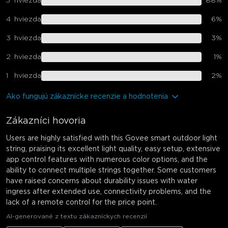
5
hviezda
88
%
4
hviezda
6
%
3
hviezda
3
%
2
hviezda
1
%
1
hviezda
2
%
Ako fungujú zákaznícke recenzie a hodnotenia
Zákazníci hovoria
Users are highly satisfied with this Govee smart outdoor light
string, praising its excellent light quality, easy setup, extensive
app control features with numerous color options, and the
ability to connect multiple strings together. Some customers
have raised concerns about durability issues with water
ingress after extended use, connectivity problems, and the
lack of a remote control for the price point.
AI-generované z textu zákazníckych recenzií