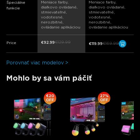
Meniace farby, 
Meniace farby, 
Špeciálne
diaľkovo ovládané, 
diaľkovo ovládané, 
funkcie
stmievateľné, 
stmievateľné, 
vodotesné, 
vodotesné, 
nerozbitné, 
nerozbitné, 
ovládanie aplikáciou
ovládanie aplikáciou
€129.99
€92.99
Price
€169.99
€119.99
Porovnať viac modelov >
Mohlo by sa vám páčiť
€20
27%
OFF
OFF