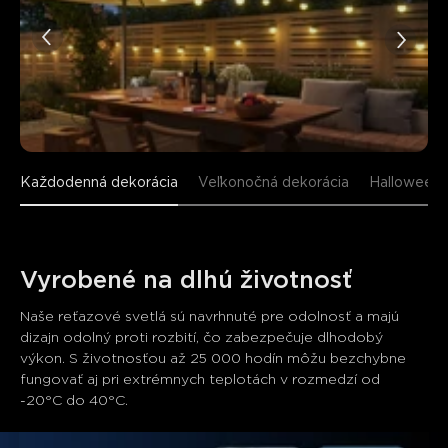
Každodenná dekorácia
Veľkonočná dekorácia
Halloweens
Vyrobené na dlhú životnosť
Naše reťazové svetlá sú navrhnuté pre odolnosť a majú 
dizajn odolný proti rozbití, čo zabezpečuje dlhodobý 
výkon. S životnosťou až 25 000 hodín môžu bezchybne 
fungovať aj pri extrémnych teplotách v rozmedzí od 
-20°C do 40°C.