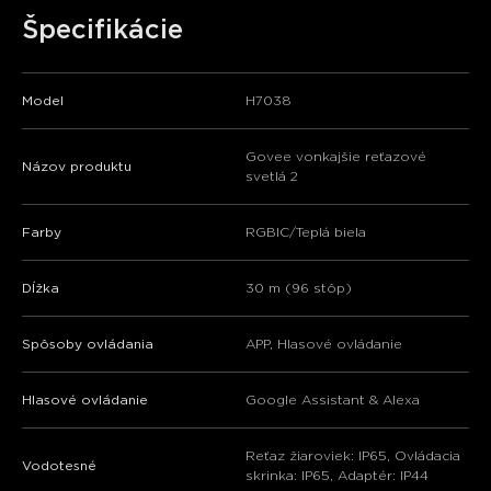
Špecifikácie
Model
H7038
Govee vonkajšie reťazové
Názov produktu
svetlá 2
Farby
RGBIC/Teplá biela
Dĺžka
30 m (96 stôp)
Spôsoby ovládania
APP, Hlasové ovládanie
Hlasové ovládanie
Google Assistant & Alexa
Reťaz žiaroviek: IP65, Ovládacia
Vodotesné
skrinka: IP65, Adaptér: IP44