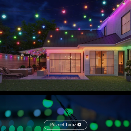
Jednoduchá inštalácia:
Naše ľahké a odolné žiarovky
majú vstavané háčiky pre všestranné možnosti montáže
na realizáciu bezproblémovej inštalácie.
Pozrieť teraz