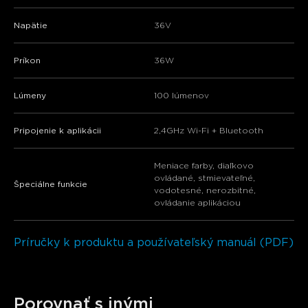
Napätie
36V
Príkon
36W
Lúmeny
‎100 lúmenov
Pripojenie k aplikácii
2,4GHz Wi-Fi + Bluetooth
Meniace farby, diaľkovo
ovládané, stmievateľné,
Špeciálne funkcie
vodotesné, nerozbitné,
ovládanie aplikáciou
Príručky k produktu a používateľský manuál (PDF)
Porovnať s inými