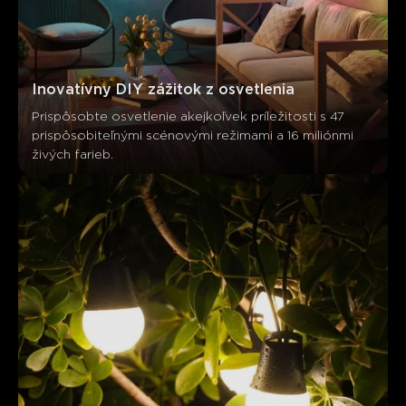
Zákazníci spomínajú
Pozitívne
Negatívne
Súhrn
：
AI-generované z textu zákazníckych recenzií
Inovatívny DIY zážitok z osvetlenia
Prispôsobte osvetlenie akejkoľvek príležitosti s 47 
prispôsobiteľnými scénovými režimami a 16 miliónmi 
živých farieb.