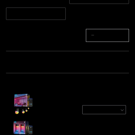
15 LED / 15m
Množstvo
−
+
Balík 1
Balík 2
Balík 3
Často kupované spolu:
Govee Outdoor String Lights 2
30 LED / 30m
€92.99
Govee Outdoor Wall Light