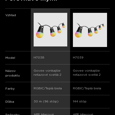
Vzhľad
H7038
H7039
Model
Govee vonkajšie 
Govee vonkajšie 
Názov
reťazové svetlá 2
reťazové svetlá 2
produktu
RGBIC/Teplá biela
RGBIC/Teplá biela
Farby
30 m (96 stôp)
144 stôp
Dĺžka
APP, Hlasové 
APP, Hlasové 
Spôsoby