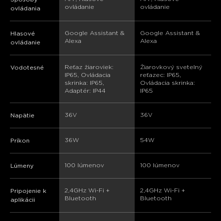
ovládanie
ovládanie
ovládania
Google Assistant & 
Google Assistant & 
Hlasové
Alexa
Alexa
ovládanie
Reťaz žiaroviek: 
Žiarovkový svetelný 
Vodotesné
IP65, Ovládacia 
reťazec: IP65, 
skrinka: IP65, 
Ovládacia skrinka: 
Adaptér: IP44
IP65
36V
36V
Napätie
36W
‎54W
Príkon
‎100 lúmenov
‎100 lúmenov
Lúmeny
2,4GHz Wi-Fi + 
2,4GHz Wi-Fi + 
Pripojenie k
Bluetooth
Bluetooth
aplikácii