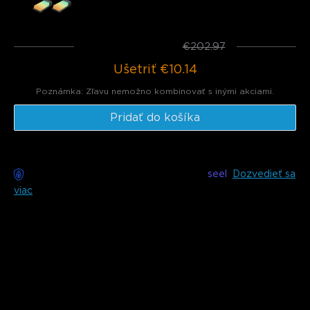
€109.98
Celkom
:
€192.83
€202.97
Ušetriť
€10.14
Poznámka: Zľavu nemožno kombinovať s inými akciami.
Pridať do košíka
Bezstarostné doručenie k dispozícii s
seel
Dozvedieť sa
viac
Popis
Model：H7037 (15m) & H7038 (30m) & H7039 (45m)
Nabíjačka: EU 2-PIN PLUG
Vylepšite svoje terasy, dvory, verandy a ďalšie vonkajšie
priestory s Govee RGBICW vonkajšími reťazovými svetlami.