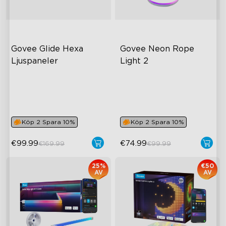
Govee Glide Hexa 
Govee Neon Rope 
Ljuspaneler
Light 2
RGBIC Lighting Effects
RGBIC Lighting Effects
DIY Design
Matter Compatible
Animated Effects
AI Lighting Bot
Köp 2 Spara 10%
Köp 2 Spara 10%
€99.99
€74.99
€169.99
€99.99
25%
€50
AV
AV