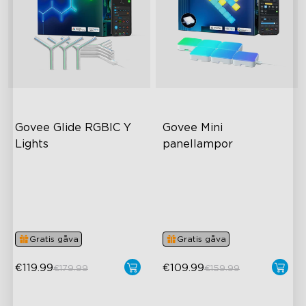
Govee Glide RGBIC Y 
Govee Mini 
Lights
panellampor
RGBIC-ljuseffekter
RGBIC Light Effects
40+ scen-lägen
DIY Design
DIY-design
Expansion & Splicing
Support
Gratis gåva
Gratis gåva
close
€119.99
€109.99
€179.99
€159.99