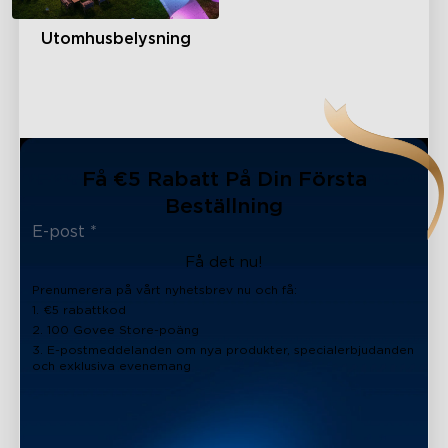
Utomhusbelysning
Få €5 Rabatt På Din Första
Beställning
Få det nu!
Prenumerera på vårt nyhetsbrev nu och få:
1. €5 rabattkod
2. 100 Govee Store-poäng
3. E-postmeddelanden om nya produkter, specialerbjudanden
och exklusiva evenemang