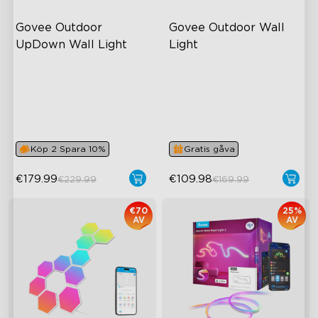
Govee Outdoor 
Govee Outdoor Wall 
UpDown Wall Light
Light
Fyrsidigt magiskt färgspel
RGBICWW Lighting Effects
IP66 vattentät
1500 Lumens White Light
Stor uppner väggtvättning
IP65-Rated Outdoor
Reliability
64 förinställda lägen
Köp 2 Spara 10%
Gratis gåva
€179.99
€109.98
€229.99
€169.99
€70
25%
AV
AV