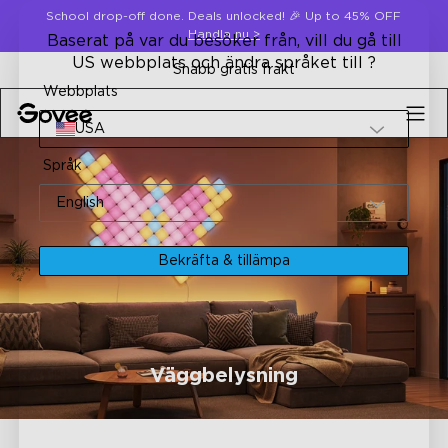
Skip to content
School drop-off done. Deals unlocked! 🎉 Up to 45% OFF
Handla nu
>
Baserat på var du besöker från, vill du gå till
US webbplats och ändra språket till ?
30-dagars pengarna-tillbaka-garanti
Webbplats
USA
Språk
English
Bekräfta & tillämpa
Väggbelysning