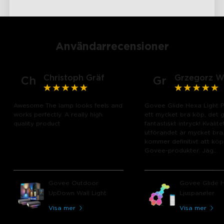
Användarrecensioner
Christoph Gräf
Grzegorz W
Ch
Gr
Awesome The lamp looks feels and
Govee Glide Hexa Light P
works perfectly. A really high
ett mycket bra köp, det g
quality product
fantastiskt intryck! Kvalit
utförandet är mycket bra
kommer definitivt att kö
Govee-produkter. Jag
rekommenderar det stark
Govee Outdoor
Govee Glide 
UpDown Wall Light
Ljuspaneler
Visa mer
Visa mer