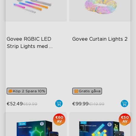
Govee RGBIC LED 
Govee Curtain Lights 2
Strip Lights med 
överdrag
Cuttable and Connectable
Explore Creativity with AI
60 LEDs/m with Covers
Visualized Patterns
50 Customizable Segments
Smooth GIF Displays
DIY Functions
Köp 2 Spara 10%
Gratis gåva
€52.49
€99.99
€69.99
€149.99
€60
€50
AV
AV