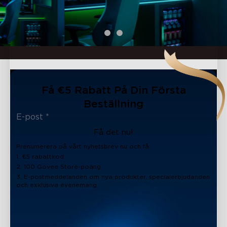
Få €5 Rabatt På Din Första
Beställning
Få det nu!
Prenumerera på vårt nyhetsbrev nu och få:
1. €5 rabattkod
2. 100 Govee Store-poäng
3. E-postmeddelanden om nya produkter, specialerbjudanden
och exklusiva evenemang