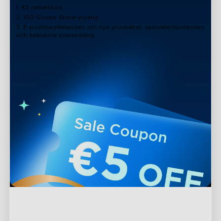
1. €5 rabattkod
2. 100 Govee Store-poäng
3. E-postmeddelanden om nya produkter, specialerbjudanden
och exklusiva evenemang
Support