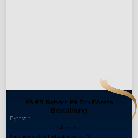
Få €5 Rabatt På Din Första
Beställning
Få det nu!
close
Prenumerera på vårt nyhetsbrev nu och få: