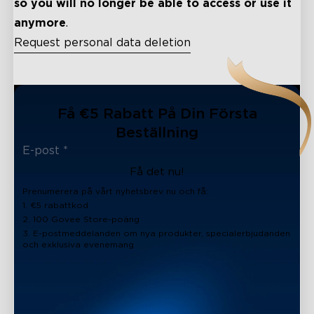
so you will no longer be able to access or use it
anymore
.
Request personal data deletion
close
Få €5 Rabatt På Din Första
Beställning
Få det nu!
Prenumerera på vårt nyhetsbrev nu och få:
1. €5 rabattkod
2. 100 Govee Store-poäng
3. E-postmeddelanden om nya produkter, specialerbjudanden
och exklusiva evenemang