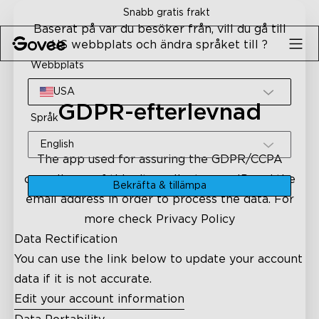
Skip to content
Snabb gratis frakt
Baserat på var du besöker från, vill du gå till
US webbplats och ändra språket till ?
Webbplats
USA
GDPR-efterlevnad
Språk
English
The app used for assuring the GDPR/CCPA
compliance of this site, collects your IP and the
Bekräfta & tillämpa
email address in order to process the data. For
more check
Privacy Policy
Data Rectification
You can use the link below to update your account
data if it is not accurate.
Edit your account information