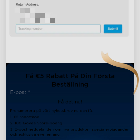
Få €5 Rabatt På Din Första
Beställning
Få det nu!
Prenumerera på vårt nyhetsbrev nu och få:
1. €5 rabattkod
2. 100 Govee Store-poäng
3. E-postmeddelanden om nya produkter, specialerbjudanden
och exklusiva evenemang