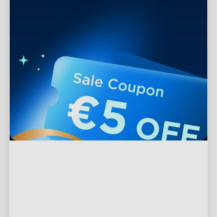
Support
Kontakta oss
Utforska
Vanliga frågor
Om Govee
Sidfotsprodukter
Returer och återbetalningar