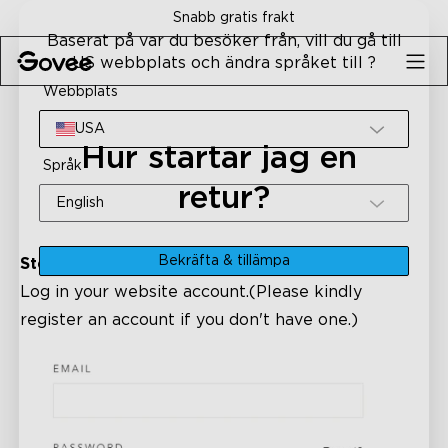
Skip to content
Snabb gratis frakt
Baserat på var du besöker från, vill du gå till
US webbplats och ändra språket till ?
Webbplats
USA
Hur startar jag en 
Språk
retur?
English
Bekräfta & tillämpa
Step 1:
Log in your website account.(
Please kindly
register an account if you don't have one.
)