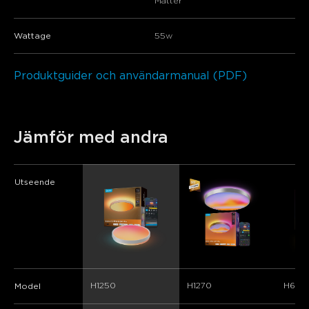
Matter
Wattage
55w
Produktguider och användarmanual (PDF)
Jämför med andra
Utseende
H1250
H1270
H60A
Model