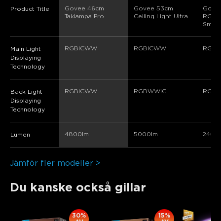
Govee 46cm 
Govee 53cm 
Gove
Product Title
Taklampa Pro
Ceiling Light Ultra
RGBW
Smart
RGBICWW
RGBICWW
RGB
Main Light
Displaying
Technology
RGBICWW
RGBWWIC
RGBI
Back Light
Displaying
Technology
4800lm
5000lm
2400
Lumen
Jämför fler modeller >
Du kanske också gillar
30%
15%