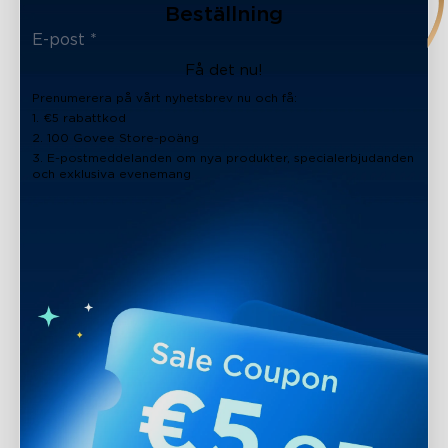
Beställning
Få det nu!
Prenumerera på vårt nyhetsbrev nu och få:
1. €5 rabattkod
2. 100 Govee Store-poäng
3. E-postmeddelanden om nya produkter, specialerbjudanden
och exklusiva evenemang