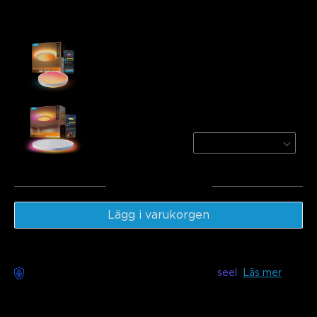
Köps ofta tillsammans:
Govee 46cm Ceiling Light Pro
€149.99
Govee 30cm RGBWW + RGBIC Smart Ceiling
Light
Round | For 15㎡-20㎡ Spac
€48.98
Totalt
:
€198.97
Lägg i varukorgen
Bekymmersfri leverans tillgänglig med
seel
Läs mer
Beskrivning
Modell: H1250 (46cm)