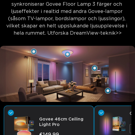
synkroniserar Govee Floor Lamp 3 färger och 
ljuseffekter i realtid med andra Govee-lampor 
(såsom TV-lampor, bordslampor och ljusslingor), 
vilket skapar en helt uppslukande ljusupplevelse i 
hela rummet. Utforska 
DreamView-teknik>>
Go
Govee 46cm Ceiling
Light Pro
1
€149.99