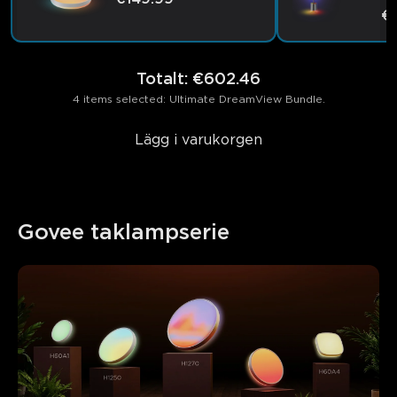
€
close
Totalt
:
€602.46
4 items selected: Ultimate DreamView Bundle.
Lägg i varukorgen
Govee taklampserie