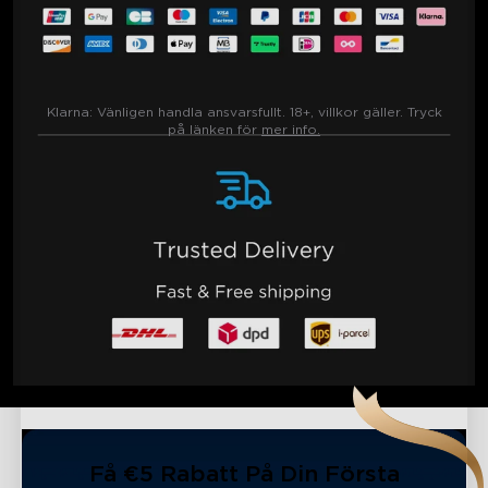
Klarna:
Vänligen handla ansvarsfullt. 18+, villkor gäller. Tryck
på länken för
mer info.
Få €5 Rabatt På Din Första