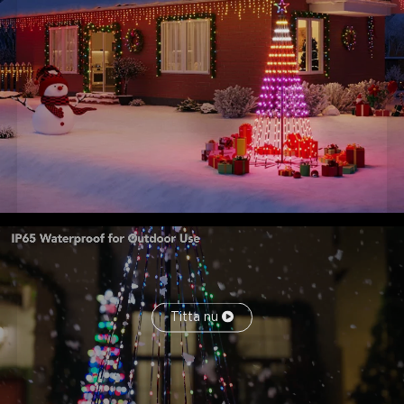
mångsidig belysning.
Enkel att installera och förvara:
Levereras med ett
stabilt järnstativ, en markplugg och en vattenpåse för att
säkra basen. Uppgraderad fiskmunsspänne för säkrare
utomhusinstallation.
Titta nu