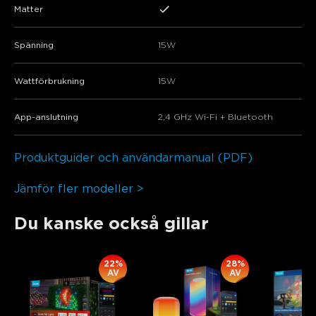
Matter
Spänning
15W
Wattförbrukning
15W
App-anslutning
2,4 GHz Wi-Fi + Bluetooth
Produktguider och användarmanual (PDF)
Jämför fler modeller >
Du kanske också gillar
22%
28%
AV
AV