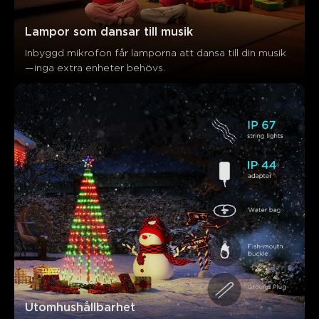
Lampor som dansar till musik
Inbyggd mikrofon får lamporna att dansa till din musik
—inga extra enheter behövs.
Vad kunder säger
Visual appeal
Light effects
Quality
Ease of setup
Utomhushållbarhet
0
0
0