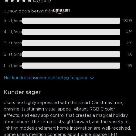
★
★
★
★
★
4.8
av 5
3046
globala betyg från
5
stjärna
92
%
4
stjärna
4
%
3
stjärna
2
%
2
stjärna
1
%
1
stjärna
1
%
Hur kundrecensioner och betyg fungerar
Kunder säger
Users are highly impressed with this smart Christmas tree,
praising its stunning visual appeal, vibrant RGBIC color
effects, and easy app control that creates a magical holiday
atmosphere. The setup is straightforward, and the variety of
lighting modes and smart home integration are well-received.
Some users mention concerns about price, sparse LED