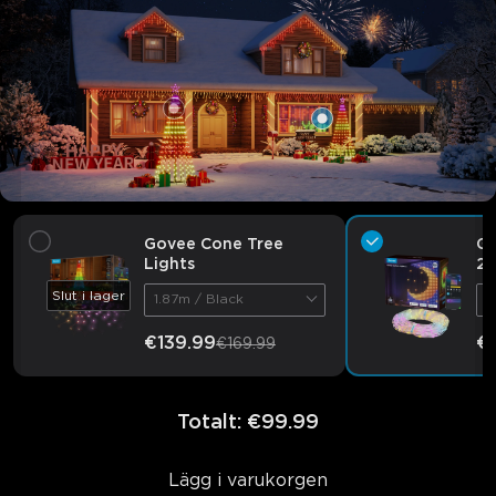
close
Govee Cone Tree
Go
Lights
2
Slut i lager
1.87m / Black
1
€139.99
€
€169.99
Totalt
:
€99.99
Lägg i varukorgen