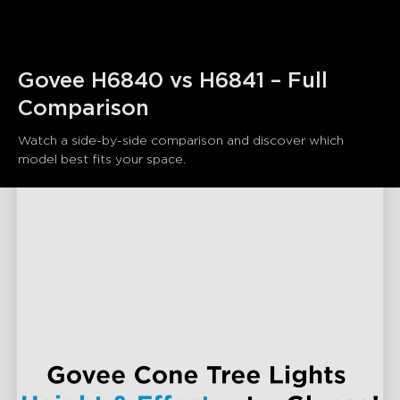
Govee H6840 vs H6841 – Full 
Comparison
Watch a side-by-side comparison and discover which 
model best fits your space.