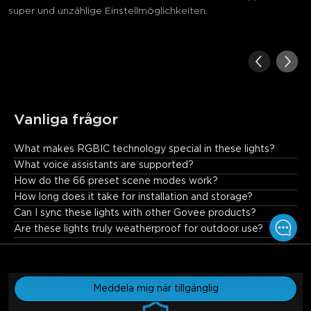
super und unzählige Einstellmöglichkeiten.
Vanliga frågor
What makes RGBIC technology special in these lights?
RGBIC allows individual control of each LED, enabling advanced 
What voice assistants are supported?
effects like multicolor gradients, dynamic patterns, and pixel-
How do the 66 preset scene modes work?
perfect animations.
How long does it take for installation and storage?
Can I sync these lights with other Govee products?
Are these lights truly weatherproof for outdoor use?
€139.99
€169.99
Meddela mig när tillgänglig