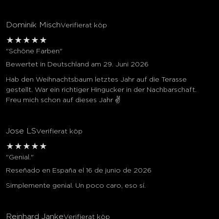
Dominik Misch
Verifierat köp
★
★
★
★
★
"Schöne Farben"
Bewertet in Deutschland am 29. Juni 2026
Hab den Weihnachtsbaum letztes Jahr auf die Terasse
gestellt. War ein richtiger Hingucker in der Nachbarschaft.
Freu mich schon auf dieses Jahr ✌️
Jose LS
Verifierat köp
★
★
★
★
★
"Genial."
Reseñado en España el 16 de junio de 2026
Simplemente genial. Un poco caro, eso sí.
Reinhard Janke
Verifierat köp