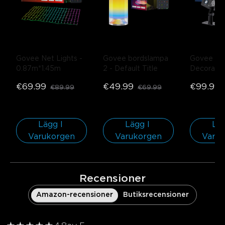
Govee Net Lights
- 
Govee bordslampa 
Govee Out
0.87m*1.45m
2
- Default Title
Decoration
Projector 
€69.99
€49.99
€99.99
€89.99
€69.99
Pack
Lägg I 
Lägg I 
Läg
Varukorgen
Varukorgen
Varu
Recensioner
Amazon-recensioner
Butiksrecensioner