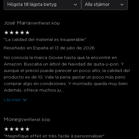
Högsta till lägsta betyg
Alla stjärnor
José María
Verifierat köp
★
★
★
★
★
"La calidad del material es insuperable"
Reseñado en España el 13 de julio de 2026
No conocía la marca Govee hasta que la encontré en
Amazon. Buscaba un árbol de Navidad de quita-y-pon. Y
aunque el precio puede parecer un poco alto, la calidad del
producto es de 10. Vale la pena gastar un poco más pero
comprar algo en condiciones. Y montado queda muy bien.
Además, ofrece muchos ju...
Läs mer
Moneg
Verifierat köp
★
★
★
★
★
"Magnifique effet et très facile à personnaliser"