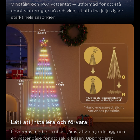
Kunder nämner
Positiv
Negativ
Vindtålig och IP67 vattentät — utformad för att stå 
emot vinterregn, snö och vind, så att dina julljus lyser 
Sammanfattning
：
starkt hela säsongen.
AI-genererad från texten av kundrecensioner
Lätt att installera och förvara
Levereras med ett robust järnstativ, en jordplugg och 
en vattenpåse för att säkra basen. Uppgraderat 