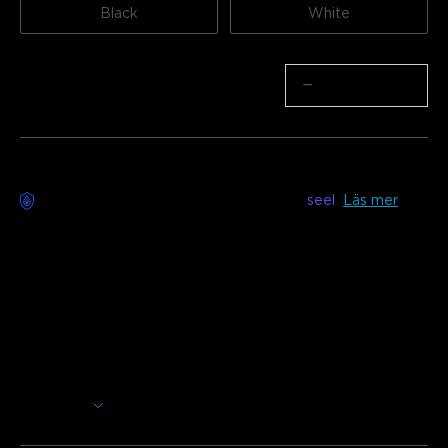
Black
White
Antal
−
+
Bekymmersfri leverans tillgänglig med
seel
Läs mer
Beskrivning
Modell: H6840 (1,82m)
Laddare: EU 2-PIN PLUG
Lysa upp dina helgdagar med Govee Christmas Cone Tree
Lights. Designad för att återskapa magin hos en julgran, ger
den levande färger och festlig glädje till vilket utrymme
som helst. Perfekt för att skapa en glad och mysig
Visa mer
julstämning med enkel installation och smarta
kontrollfunktioner.