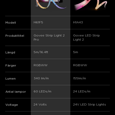
H61F5
H1A43
Modell
Govee Strip Light 2 
Govee LED Strip 
Produkttitel
Pro
Light 2
5m/16.4ft
5m
Längd
RGBWW
RGBWW
Färger
340 lm/m
155lm/m
Lumen
60 LEDs/m
24 LEDs/m
Antal lampor
24 Volts
24V LED Strip Lights​
Voltage