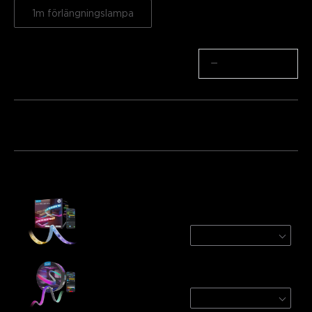
1m förlängningslampa
Antal
−
+
Paket 1
Paket 2
Paket 3
Köps ofta tillsammans:
Govee Strip Light 2 Pro
5m
€84.99
Govee COB Strip Light Pro
3m
€84.99