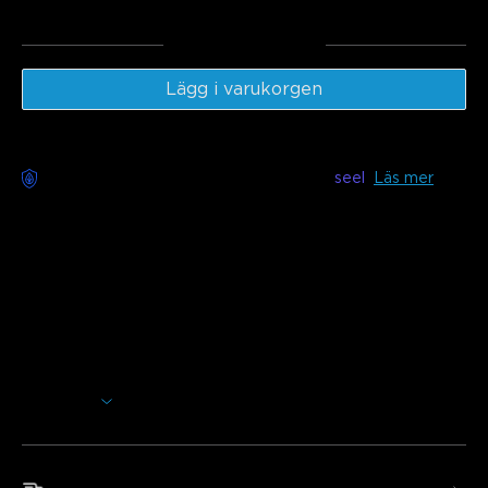
Totalt
:
€169.98
Lägg i varukorgen
Bekymmersfri leverans tillgänglig med
seel
Läs mer
Beskrivning
Modell: H61F5
(5m) & H61F6（10m) &
A61F1(1m
förlängningsljus)
Laddare: EU 2-PIN PLUG
Anslut med andra Govee-produkter via DreamView för
synkronisering i hela hemmet, vilket ger liv åt album och
konserter. RGBWW LED-listljuspärlorna ger utsökt
Visa mer
färgblandning. Fjärrstyrd LED-listljus för att justera
ljuseffekter, ljusstyrka och mer med bara din röst.
Obs:
Ingen förlängning möjlig för H61F6-ljuslist.