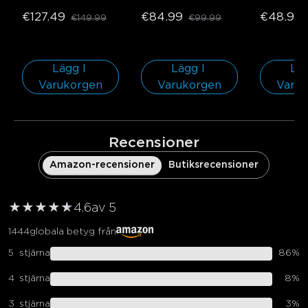
Smart Ta
€127.49
€84.99
€48.98
€149.99
€99.99
Rund | Fö
㎡ utrymme
pack | Fö
utrymmen
Lägg I 
Lägg I 
Läg
Varukorgen
Varukorgen
Varu
Recensioner
Amazon-recensioner
Butiksrecensioner
★
★
★
★
★
★
4.6
av 5
1444
globala betyg från
5
stjärna
86
%
4
stjärna
8
%
3
stjärna
3
%