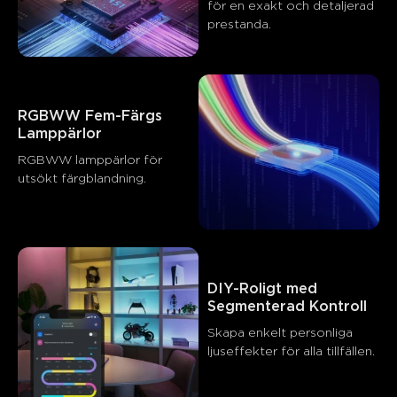
för en exakt och detaljerad 
prestanda.
RGBWW Fem-Färgs 
Lamppärlor
RGBWW lamppärlor för 
utsökt färgblandning.
Vad kunder säger
DIY-Roligt med 
Segmenterad Kontroll
Skapa enkelt personliga 
Product quality
App control
Features and functionality
ljuseffekter för alla tillfällen. 
0
0
0