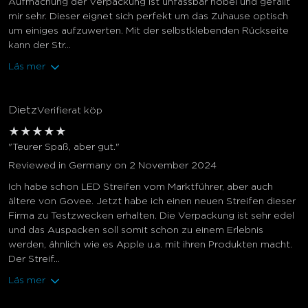
Aufmachung der Verpackung ist unfassbar nobel und gefällt
mir sehr. Dieser eignet sich perfekt um das Zuhause optisch
um einiges aufzuwerten. Mit der selbstklebenden Rückseite
kann der Str...
Läs mer
Dietz
Verifierat köp
★
★
★
★
★
"Teurer Spaß, aber gut."
Reviewed in Germany on 2 November 2024
Ich habe schon LED Streifen vom Marktführer, aber auch
ältere von Govee. Jetzt habe ich einen neuen Streifen dieser
Firma zu Testzwecken erhalten. Die Verpackung ist sehr edel
und das Auspacken soll somit schon zu einem Erlebnis
werden, ähnlich wie es Apple u.a. mit ihren Produkten macht.
Der Streif...
Läs mer