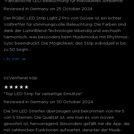
"Fantastische LED-Beleuchtung für individuelles Ambiente"
Reviewed in Germany on 25 October 2024
Der RGBIC LED Strip Light 2 Pro von Govee ist ein echter
Volltreffer für stimmungsvolle Beleuchtung. Die Farben sind
dank der LuminBlend-Technologie lebendig und wechseln
harmonisch, was besonders beim Musikmodus mit Rhythmus-
Sync beeindruckt. Die Möglichkeit, den Strip individuell in bis
zu 50 Segm...
Läs mer
cc
Verifierat köp
★
★
★
★
★
"Top LED Strip für vielseitige Einsätze"
Reviewed in Germany on 30 October 2024
Die 5m LED Streifen überzeugen und bekommen von mir 5
von 5 Sternen. Die Qualität ist, wie man es von Govee
gewohnt ist, hervorragend. Besonders gefällt mir die App, die
mit zahlreichen Funktionen aufwartet, darunter der Musik-