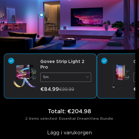
Govee Strip Light 2
Go
Pro
5m
S
€84.99
€1
€99.99
Totalt
:
€204.98
2 items selected: Essential DreamView Bundle.
Lägg i varukorgen