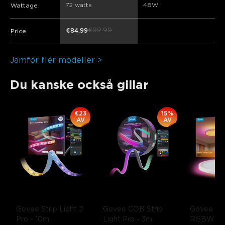
72 watts
48W
Wattage
€99.99
€84.99
Price
Jämför fler modeller >
Du kanske också gillar
€23
15%
AV
AV
Govee Strip Light 2 
Govee COB Strip 
Govee 30
Pro
- 10m
Light Pro
- 3m
RGBWW +