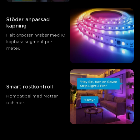
Kunder nämner
Positiv
Negativ
Sammanfattning
：
Stöder anpassad 
AI-genererad från texten av kundrecensioner
kapning
Helt anpassningsbar med 10 
kapbara segment per 
meter.
Smart röstkontroll
Kompatibel med Matter 
och mer.