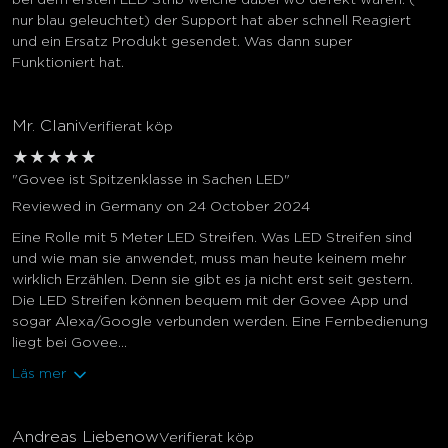
bei dem ersten LED Strib welche dabei wo defekt waren. (
nur blau geleuchtet) der Support hat aber schnell Reagiert
und ein Ersatz Produkt gesendet. Was dann super
Funktioniert hat.
Mr. Clani
Verifierat köp
★
★
★
★
★
"Govee ist Spitzenklasse in Sachen LED"
Reviewed in Germany on 24 October 2024
Eine Rolle mit 5 Meter LED Streifen. Was LED Streifen sind
und wie man sie anwendet, muss man heute keinem mehr
wirklich Erzählen. Denn sie gibt es ja nicht erst seit gestern.
Die LED Streifen können bequem mit der Govee App und
sogar Alexa/Google verbunden werden. Eine Fernbedienung
liegt bei Govee...
Läs mer
Andreas Liebenow
Verifierat köp