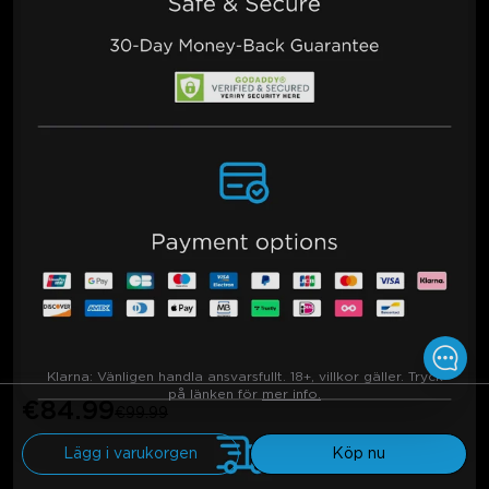
Klarna:
Vänligen handla ansvarsfullt. 18+, villkor gäller. Tryck
på länken för
mer info.
€84.99
€99.99
Lägg i varukorgen
Köp nu