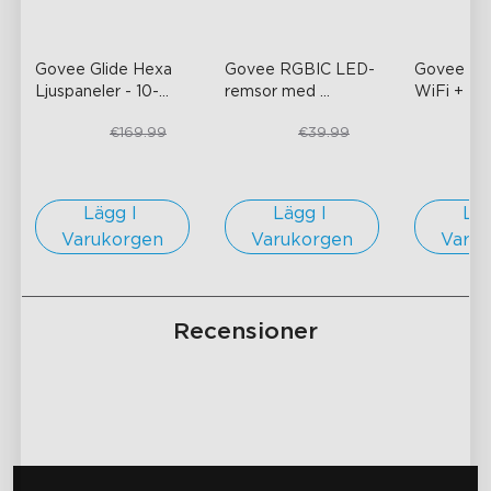
Govee Glide Hexa 
Govee RGBIC LED-
Govee R
Ljuspaneler
- 10-
remsor med 
WiFi + Blu
Pack
skyddande 
Flow Plus 
€99.99
€29.99
€43.21
€169.99
€39.99
€
beläggning
- 1 
- Svart
rulle*5m
Lägg I 
Lägg I 
Läg
Varukorgen
Varukorgen
Varu
Recensioner