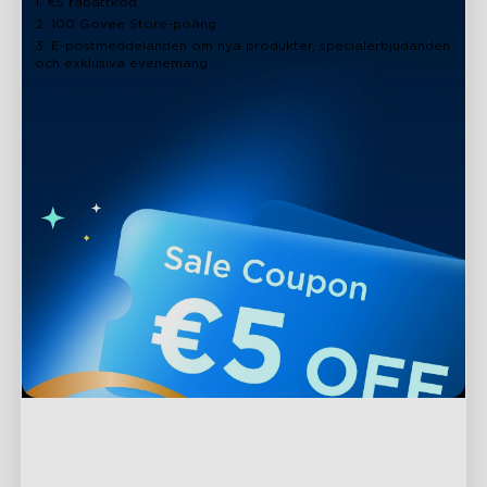
1. €5 rabattkod
2. 100 Govee Store-poäng
3. E-postmeddelanden om nya produkter, specialerbjudanden
och exklusiva evenemang
Support
Kontakta oss