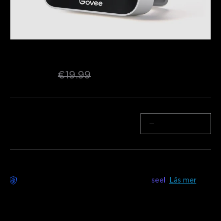
Renoverad Bluetooth Hygrometer 
Termometer H5075
€11.04
€19.99
Antal
−
+
Bekymmersfri leverans tillgänglig med
seel
Läs mer
Beskrivning
Modell: H5075
Övervaka temperaturen och luftfuktigheten i vilket