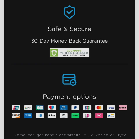
Klarna:
Vänligen handla ansvarsfullt. 18+, villkor gäller. Tryck