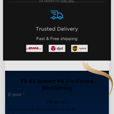
på länken för
mer info.
Få €5 Rabatt På Din Första
Beställning
Få det nu!
Prenumerera på vårt nyhetsbrev nu och få: