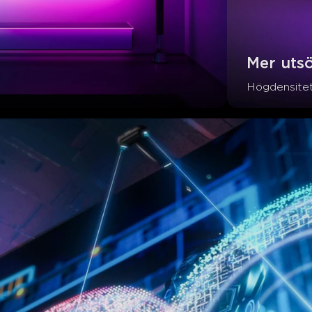
Mer uts
Högdensite