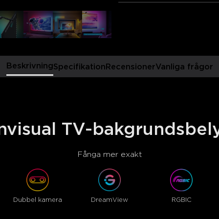
Spektrum, Rullande) och ge en
Lås upp hembiomagin: St
Alexa och Google Assistant.
Beskrivning
Specifikation
Recensioner
Vanliga frågor
visual TV-bakgrundsbel
Fånga mer exakt
Dubbel kamera
DreamView
RGBIC