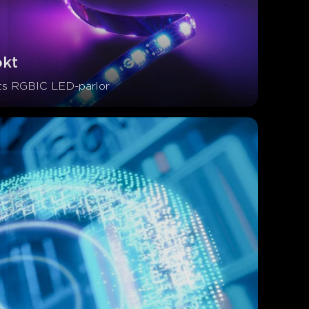
ökt
ts RGBIC LED-pärlor