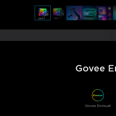
Govee En
Govee Envisual