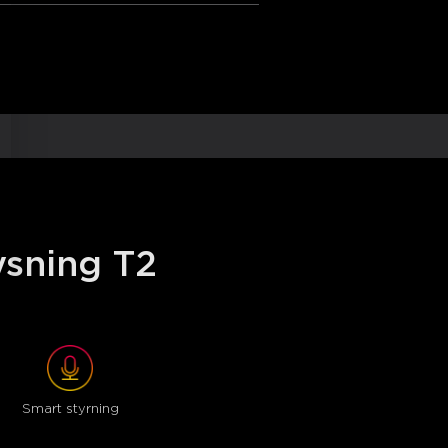
ergi till dina fester.
yr din T2 TV-bakgrundsbelysning med
ysning T2
Smart styrning