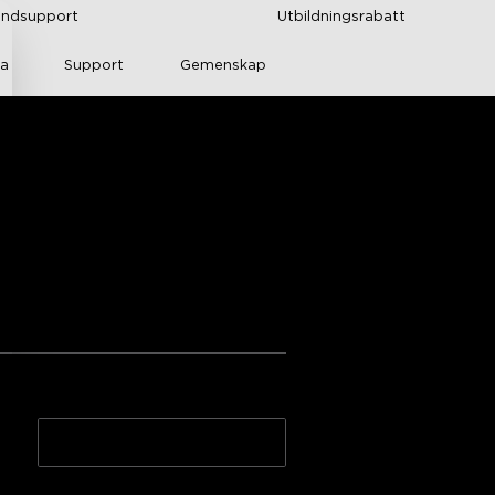
kundsupport
Utbildningsrabatt
ka
Support
Gemenskap
Envisual TV 
 från Amazon
 money
e
För 75-85 tums TV-apparate
r