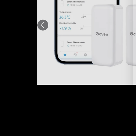
AI-genererad från texten av