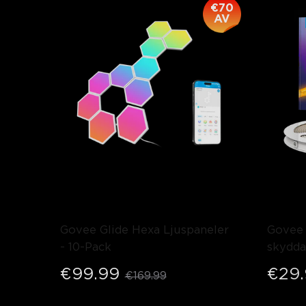
€70
AV
Govee Glide Hexa Ljuspaneler
Govee
- 10-Pack
skydda
rulle*
€99.99
€29
€169.99