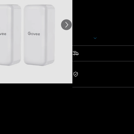
 kundrecensioner
Laddare: EU 2-STIFTSKONTA
Håll ditt hem skyddat hela tid
hygrometrar övervakar noggran
även när du är borta.
Visa mer
• Wi-Fi-gateway: Övervaka 3
•
Sensorer med brett område: U
och temperatur
Snabb & gratis frakt
•
Håll dig uppdaterad: Uppdateri
utanför intervallet
2 års garanti
•
Kompakt design: Passar enke
Renoverade produkter är int
andra skäl än kvalitetsrela