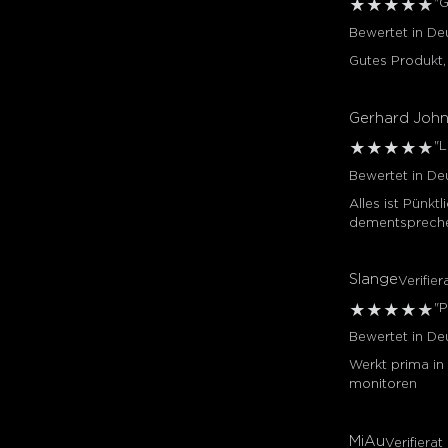
"G
★
★
★
★
★
Bewertet in De
Gutes Produkt, 
Gerhard Joh
"L
★
★
★
★
★
Bewertet in De
Alles ist Pünk
dementspreche
Slange
Verifier
"P
★
★
★
★
★
Bewertet in De
Werkt prima in
monitoren
MiAu
Verifierat