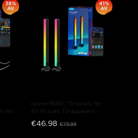
38%
41%
AV
AV
 
Govee RGBIC TV-ljuslist för 
ht Bars
45-70 tums TV-apparater
- 
Svart
€46.98
€79.99