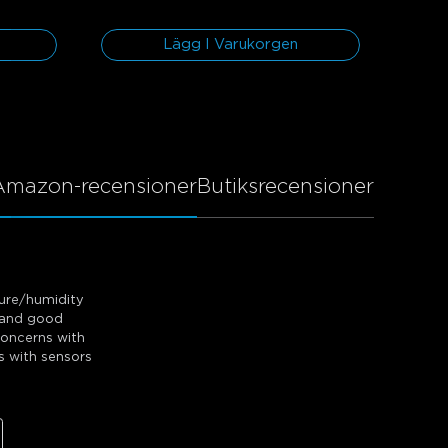
Lägg I Varukorgen
Amazon-recensioner
Butiksrecensioner
ture/humidity
y and good
concerns with
s with sensors