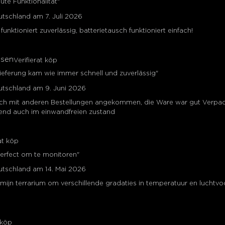
ute Funktionalität"
utschland am 7. Juli 2026
funktioniert zuverlässig, batterietausch funktioniert einfach!
nsen
Verifierat köp
ieferung kam wie immer schnell und zuverlässig"
utschland am 9. Juni 2026
tlich mit anderen Bestellungen angekommen, die Ware war gut Verpa
nd auch im einwandfreien zustand
at köp
erfect om te monitoren"
utschland am 14. Mai 2026
 mijn terrarium om verschillende gradaties in temperatuur en luchtvo
 köp