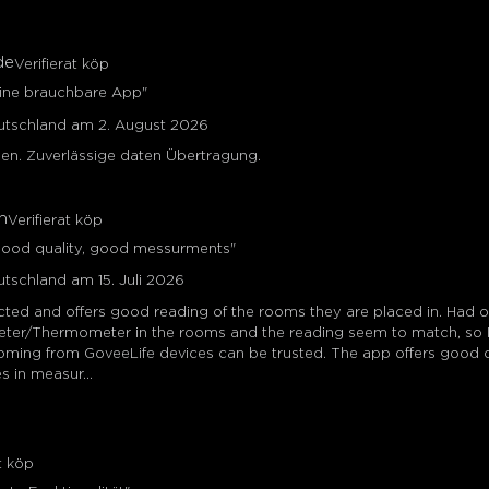
de
Verifierat köp
Eine brauchbare App"
eutschland am 2. August 2026
eden. Zuverlässige daten Übertragung.
n
Verifierat köp
Good quality, good messurments"
utschland am 15. Juli 2026
ted and offers good reading of the rooms they are placed in. Had o
eter/Thermometer in the rooms and the reading seem to match, so I 
ming from GoveeLife devices can be trusted. The app offers good 
 in measur...
at köp