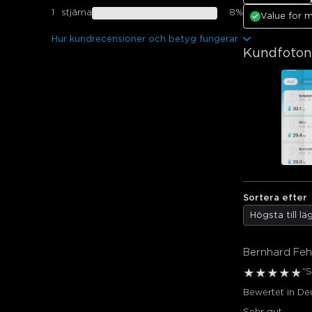
1
stjärna
8
%
Value for 
Hur kundrecensioner och betyg fungerar
Kundfoton
Sortera efter
Högsta till l
Bernhard Feh
"S
★
★
★
★
★
Bewertet in D