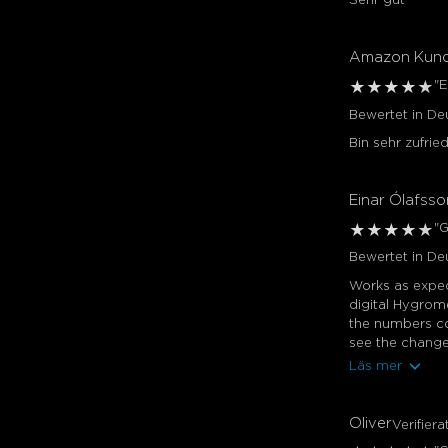
Sehr gut
Amazon Kun
"
★
★
★
★
★
Bewertet in D
Bin sehr zufri
Einar Ólafsso
"
★
★
★
★
★
Bewertet in De
Works as expec
digital Hygrom
the numbers co
see the changes
Läs mer
Oliver
Verifier