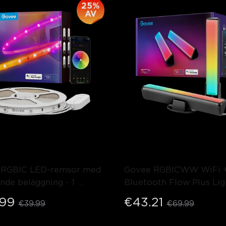
25%
AV
 RGBIC LED-remsor med 
Govee RGBICWW WiFi +
nde beläggning
- 1 
Bluetooth Flow Plus Lig
5m
- Svart
.99
€43.21
€39.99
€69.99