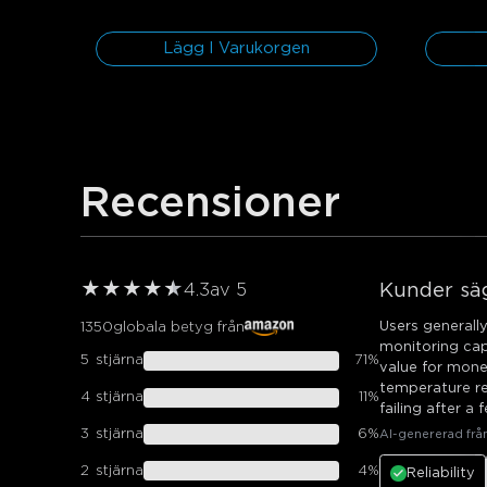
Lägg I Varukorgen
Recensioner
★
★
★
★
★
★
Kunder sä
4.3
av 5
Users generall
1350
globala betyg från
monitoring cap
5
stjärna
71
%
value for mone
temperature re
4
stjärna
11
%
failing after a
3
stjärna
6
%
AI-genererad frå
2
stjärna
4
%
Reliability