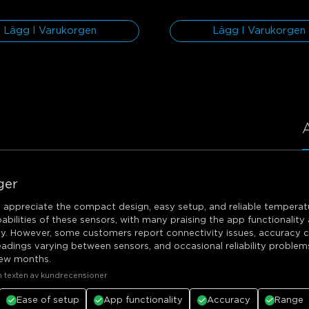
Lägg I Varukorgen
Lägg I Varukorgen
ger
y appreciate the compact design, easy setup, and reliable tempera
abilities of these sensors, with many praising the app functionalit
y. However, some customers report connectivity issues, accuracy 
adings varying between sensors, and occasional reliability problem
 few months.
n texten av kundrecensioner
Ease of setup
App functionality
Accuracy
Range
close