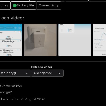
money
Battery life
Connectivity
 och videor
Filtrera efter
ägsta betyg
Alla stjärnor
r
Verifierat köp
ehr gut"
eutschland am 6. August 2026