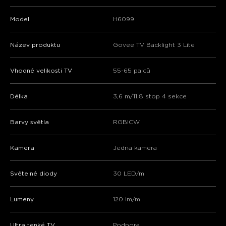
Model
H6099
Název produktu
Govee TV Backlight 3 Lite
Vhodné velikosti TV
55-65 palců
Délka
3,6 m/11,8 stop 4 sekce
Barvy světla
RGBICW
Kamera
Jedna kamera
Světelné diody
30 LED/m
Lumeny
120 lm/m
Ultra tenké TV
Podpora