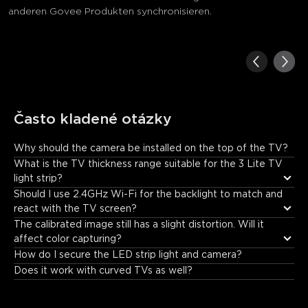
anderen Govee Produkten synchronisieren.
Často kladené otázky
Why should the camera be installed on the top of the TV?
To prevent ceiling light from being reflected on the TV screen, 
What is the TV thickness range suitable for the 3 Lite TV 
which affects the color-picking results and obtaining a better 
light strip?
viewing experience.
Should I use 2.4GHz Wi-Fi for the backlight to match and 
react with the TV screen?
The calibrated image still has a slight distortion. Will it 
affect color capturing?
How do I secure the LED strip light and camera?
Does it work with curved TVs as well?