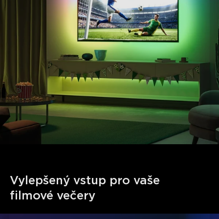
obrazovky pro efektivní zachycení barev.
Synchronizace Govee DreamView:
Přidejte až 7
dílčích zařízení pro synchronizaci světelných efektů 3 Lite.
Tipy pro použití:
Použijte hotspot mobilního telefonu
nebo zůstaňte blízko routeru pro rychlejší načtení
kalibrační obrazovky.
Vylepšený vstup pro vaše 
filmové večery