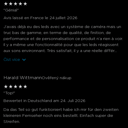
★
★
★
★
★
"Génial"
Avis laissé en France le 24 juillet 2026
J’avais déjà eu des leds avec un système de caméra mais un
truc bas de gamme, en terme de qualité, de finition, de
performance et de personnalisation ce produit n’a rien à voir.
Il y a même une fonctionnalité pour que les leds réagissent
aux sons environnant. Très satisfait, il y a une réelle différ...
Číst více
Harald Wittmann
Ověřený nákup
★
★
★
★
★
"Top!"
Bewertet in Deutschland am 24. Juli 2026
Da das Teil so gut funktioniert habe ich mir für den zweiten
kleineren Fernseher noch eins bestellt. Einfach super die
Streifen.