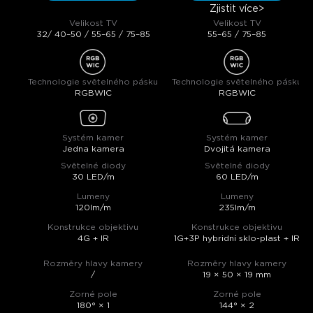
Zjistit více
>
Velikost TV
Velikost TV
32/ 40–50 / 55–65 / 75–85
55–65 / 75–85
Technologie světelného pásku
Technologie světelného pásku
RGBWIC
RGBWIC
Systém kamer
Systém kamer
Jedna kamera
Dvojitá kamera
Světelné diody
Světelné diody
30 LED/m
60 LED/m
Lumeny
Lumeny
120lm/m
235lm/m
Konstrukce objektivu
Konstrukce objektivu
4G + IR
1G+3P hybridní sklo-plast + IR
Rozměry hlavy kamery
Rozměry hlavy kamery
/
19 × 50 × 19 mm
Zorné pole
Zorné pole
180° × 1
144° × 2