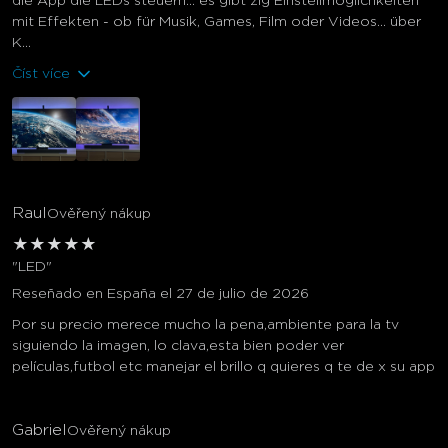
die App die LEDs steuern… es gibt zig Einstellmöglichkeiten
mit Effekten - ob für Musik, Games, Film oder Videos… über
K...
Číst více
Raul
Ověřený nákup
★
★
★
★
★
"LED"
Reseñado en España el 27 de julio de 2026
Por su precio merece mucho la pena,ambiente para la tv
siguiendo la imagen, lo clava,esta bien poder ver
películas,futbol etc manejar el brillo q quieres q te de x su app
Gabriel
Ověřený nákup