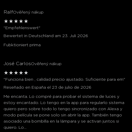
Ralf
Ověřený nákup
★
★
★
★
★
"Empfehlenswert"
Bewertet in Deutschland am 23. Juli 2026
Fubktioniert prima
José Carlos
Ověřený nákup
★
★
★
★
★
"Funciona bien , calidad precio ajustado. Suficiente para em"
Reseñado en España el 23 de julio de 2026
Me encanta. Lo compré para probar el sistema de luces y
estoy encantado. Lo tengo en la app para regularlo sistema
quiero pero sobre todo lo tengo sincronizado con Alexa y
modo película se pone solo sin abrir la app. También tengo
asociado una bombilla en la lámpara y se activan juntos si
quiero. Lo...