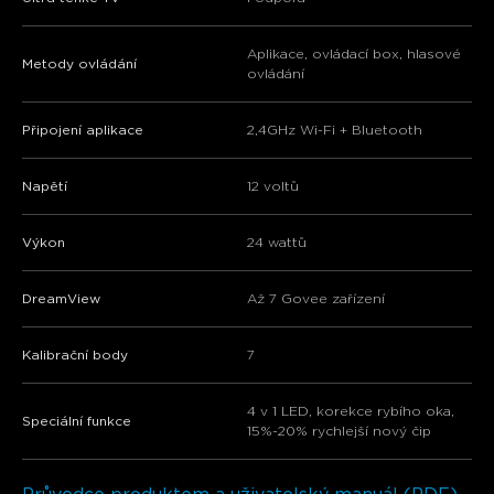
close
Aplikace, ovládací box, hlasové
Metody ovládání
ovládání
Připojení aplikace
2,4GHz Wi-Fi + Bluetooth
Napětí
12 voltů
Výkon
24 wattů
DreamView
Až 7 Govee zařízení
Kalibrační body
7
4 v 1 LED, korekce rybího oka,
Speciální funkce
15%-20% rychlejší nový čip