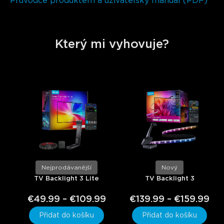
Průvodce produktem a uživatelský manuál (PDF)
Který mi vyhovuje?
Nejprodávanější
Nový
TV Backlight 3 Lite
TV Backlight 3
€49.99 – €109.99
€139.99 – €159.99
Přidat do košíku
Přidat do košíku