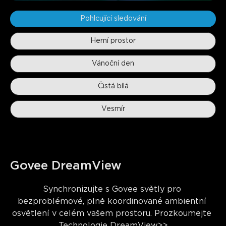
Pohlcující sledování
Herní prostor
Vánoční den
Čistá bílá
Vesmír
Govee DreamView
Synchronizujte s Govee světly pro 
bezproblémové, plně koordinované ambientní 
osvětlení v celém vašem prostoru. Prozkoumejte 
Technologie DreamView>>