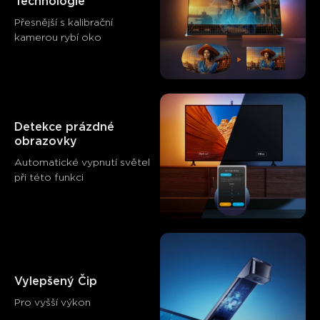
Technologie
Přesnější s kalibrační 
kamerou rybí oko
Detekce prázdné 
obrazovky
Automatické vypnutí světel 
při této funkci
Co říkají zákazníci
Product quality
Ease of installation
Color accuracy
Vylepšený Čip
Pro vyšší výkon
0
0
0