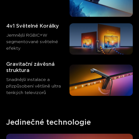
Zákazníci zmiňují
Pozitivní
Negativní
Shrnutí
：
Generováno AI z textu zákaznických recenzí
4v1 Světelné Korálky
Jemnější RGBIC+W 
segmentované světelné 
efekty
Gravitační závěsná 
struktura
Snadnější instalace a 
přizpůsobení většině ultra 
tenkých televizorů
Jedinečné technologie