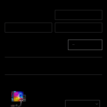
Velikost
Pro 55-65 palcové tele
Pro 40-50 palcové TV
vize
Pro 75-85 palcové TV
Pro 32 palcové TV
Množství
−
+
Balíček 1
Balíček 2
Balíček 3
Často kupováno společně:
Govee TV Backlight 3 Lite
For 55-65 inch TVs
€89.99