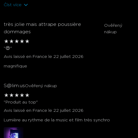
Číst více
très jolie mais attrape poussière
Ověřený
dommages
nákup
★
★
★
★
★
"😍"
Avis laissé en France le 22 juillet 2026
magnifique
S@lim.us
Ověřený nákup
★
★
★
★
★
"Produit au top"
Avis laissé en France le 22 juillet 2026
Lumière au rythme de la music et film très synchro