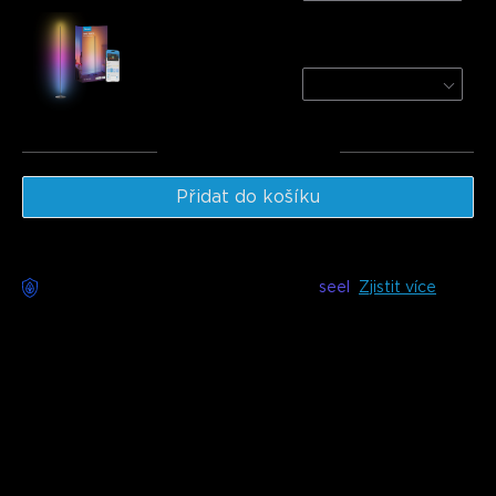
Govee RGBICW Smart Floor Lamp Basic
Black / 1-Pack
€59.99
Celkem
:
€149.97
Přidat do košíku
Bezstarostné doručení k dispozici s
seel
Zjistit více
Popis
Model: H6099
(55-65 palců, 75-85 palců) & H6097 (40-
50 palců) & H6690 (32 palců)
Nabíječka: EU 2-PIN PLUG
Vylepšete své vizuální zážitky s Govee TV Backlight 3 Lite.
Tato sada obsahuje korekci rybího oka, odstranění černých