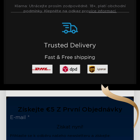
Klarna:
Utrácejte prosím zodpovědně. 18+, platí obchodní
podmínky. Klepněte na odkaz pro
více informací.
Získejte €5 Z První Objednávky
Získat nyní!
Přihlaste se k odběru našeho newsletteru a získejte: