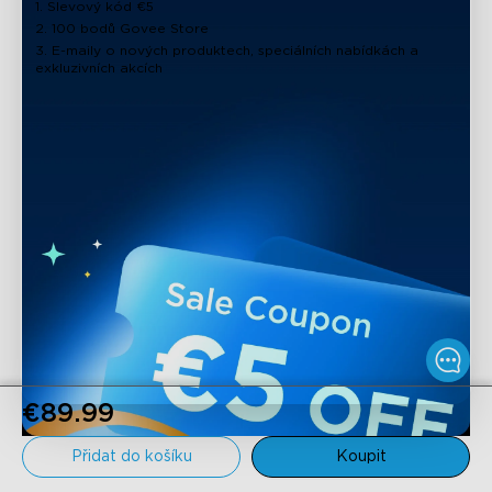
1. Slevový kód €5
2. 100 bodů Govee Store
3. E-maily o nových produktech, speciálních nabídkách a
exkluzivních akcích
€89.99
Přidat do košíku
Koupit
Podpora