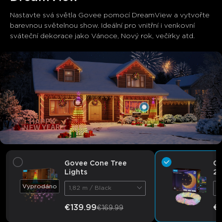
close
Nastavte svá světla Govee pomocí DreamView a vytvořte 
barevnou světelnou show. Ideální pro vnitřní i venkovní 
sváteční dekorace jako Vánoce, Nový rok, večírky atd.
Govee Cone Tree
Go
Lights
2
Vyprodáno
1,82 m / Black
1
€139.99
€
€169.99