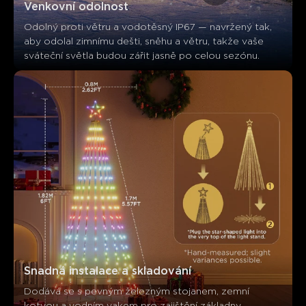
Venkovní odolnost
Zákazníci zmiňují
Pozitivní
Negativní
Odolný proti větru a vodotěsný IP67 — navržený tak, 
Shrnutí
：
aby odolal zimnímu dešti, sněhu a větru, takže vaše 
Generováno AI z textu zákaznických recenzí
sváteční světla budou zářit jasně po celou sezónu.
Snadná instalace a skladování
Dodává se s pevným železným stojanem, zemní 
kotvou a vodním vakem pro zajištění základny. 