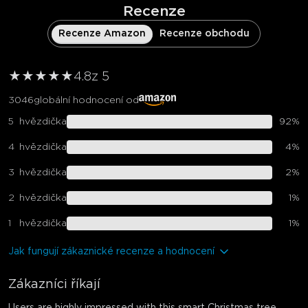
Recenze
Recenze Amazon
Recenze obchodu
★
★
★
★
★
4.8
z 5
3046
globální hodnocení od
5
hvězdička
92
%
4
hvězdička
4
%
3
hvězdička
2
%
2
hvězdička
1
%
1
hvězdička
1
%
Jak fungují zákaznické recenze a hodnocení
Zákazníci říkají
Users are highly impressed with this smart Christmas tree,