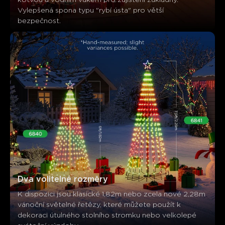
Vylepšená spona typu "rybí ústa" pro větší 
bezpečnost.
Dva volitelné rozměry
K dispozici jsou klasické 1,82m nebo zcela nové 2,28m 
vánoční světelné řetězy, které můžete použít k 
dekoraci útulného stolního stromku nebo velkolepé 