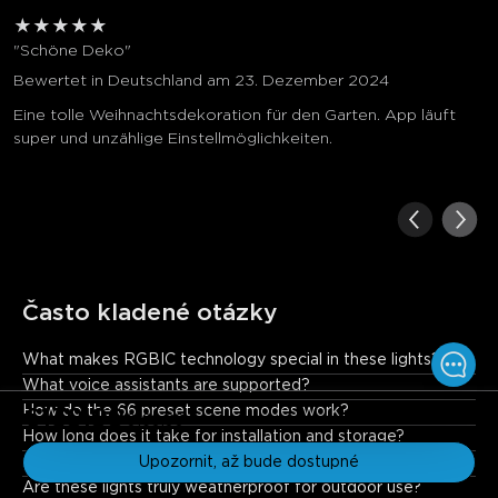
★
★
★
★
★
"Schöne Deko"
Bewertet in Deutschland am 23. Dezember 2024
Eine tolle Weihnachtsdekoration für den Garten. App läuft
super und unzählige Einstellmöglichkeiten.
Často kladené otázky
What makes RGBIC technology special in these lights?
RGBIC allows individual control of each LED, enabling advanced 
What voice assistants are supported?
effects like multicolor gradients, dynamic patterns, and pixel-
How do the 66 preset scene modes work?
€139.99
€169.99
perfect animations.
How long does it take for installation and storage?
Can I sync these lights with other Govee products?
Upozornit, až bude dostupné
Are these lights truly weatherproof for outdoor use?