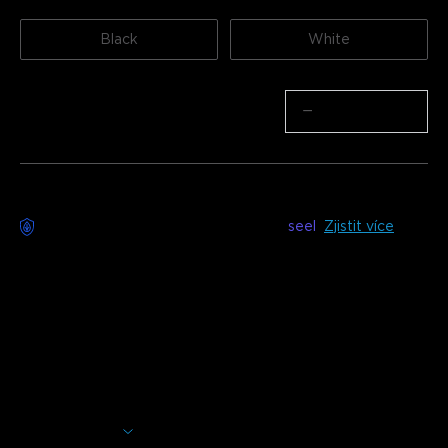
Black
White
Množství
−
+
Bezstarostné doručení k dispozici s
seel
Zjistit více
Popis
Model: H6840 (1,82m)
Nabíječka: EU 2-PIN PLUG
Rozsvítěte své svátky s Govee Christmas Cone Tree
Lights. Navrženo tak, aby replikovalo kouzlo vánočního
stromečku, přináší živé barvy a sváteční radost do
jakéhokoli prostoru. Ideální pro vytvoření radostné a útulné
Zobrazit více
sváteční atmosféry se snadnou instalací a možnostmi