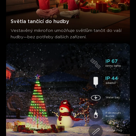
Světla tančící do hudby
Vestavěný mikrofon umožňuje světlům tančit do vaší 
hudby—bez potřeby dalších zařízení.
Co říkají zákazníci
Visual appeal
Light effects
Quality
Ease of setup
0
0
0