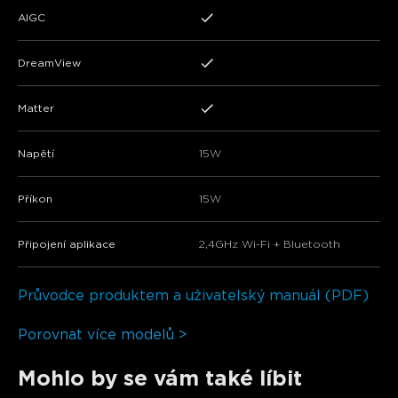
AIGC
DreamView
Matter
Napětí
15W
Příkon
15W
Připojení aplikace
2,4GHz Wi-Fi + Bluetooth
Průvodce produktem a uživatelský manuál (PDF)
Porovnat více modelů >
Mohlo by se vám také líbit