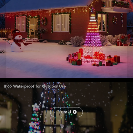
odkudkoli pomocí aplikace Govee Home App nebo
Matter prostřednictvím hlasového ovládání pro všestranné
osvětlení.
Snadná instalace a skladování:
Dodává se s pevným
železným stojanem, zemní zástrčkou a vodním vakem pro
zajištění základny. Vylepšená rybí ústa spona pro
bezpečnější venkovní instalaci.
Přehrát