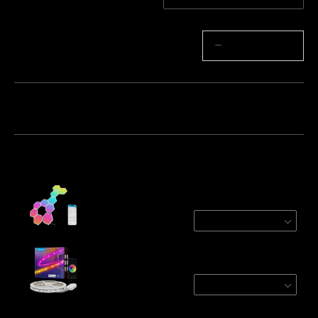
Množství
−
+
Balíček 1
Balíček 2
Balíček 3
Často kupováno společně:
Govee Glide Hexa Light Panels
10-Pack
€99.99
Govee RGBIC LED Strip Lights With
Protective Coating
1 roll*5m
€29.99