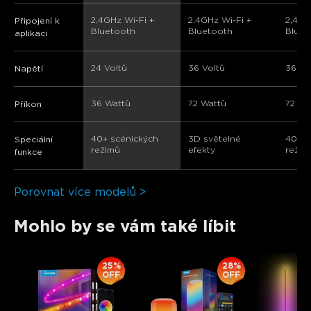
2,4GHz Wi-Fi + 
2,4GHz Wi-Fi + 
2,4GH
Připojení k
Bluetooth
Bluetooth
Bluet
aplikaci
24 Voltů
36 Voltů
36 Vo
Napětí
36 Wattů
72 Wattů
72 Wa
Příkon
40+ scénických 
3D světelné 
40+ s
Speciální
režimů
efekty
režim
funkce
Porovnat více modelů >
Mohlo by se vám také líbit
25%
28%
OFF
OFF