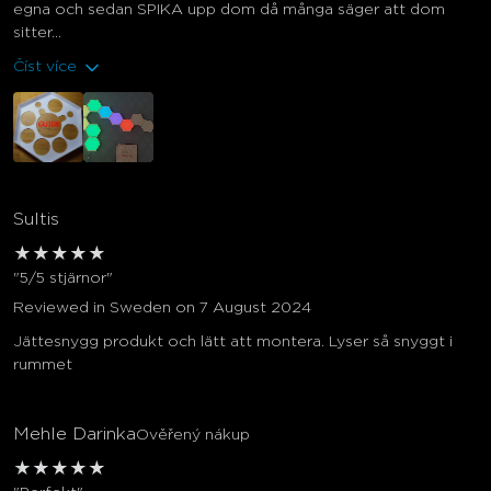
egna och sedan SPIKA upp dom då många säger att dom
sitter...
Číst více
Sultis
★
★
★
★
★
"5/5 stjärnor"
Reviewed in Sweden on 7 August 2024
Jättesnygg produkt och lätt att montera. Lyser så snyggt i
rummet
Mehle Darinka
Ověřený nákup
★
★
★
★
★