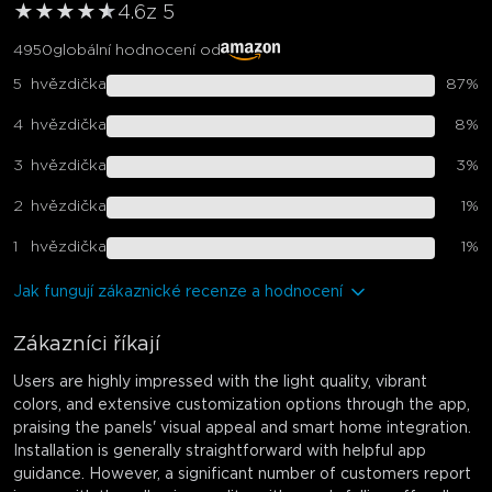
★
★
★
★
★
★
4.6
z 5
4950
globální hodnocení od
5
hvězdička
87
%
4
hvězdička
8
%
3
hvězdička
3
%
2
hvězdička
1
%
1
hvězdička
1
%
Jak fungují zákaznické recenze a hodnocení
Zákazníci říkají
Users are highly impressed with the light quality, vibrant
colors, and extensive customization options through the app,
praising the panels' visual appeal and smart home integration.
Installation is generally straightforward with helpful app
guidance. However, a significant number of customers report