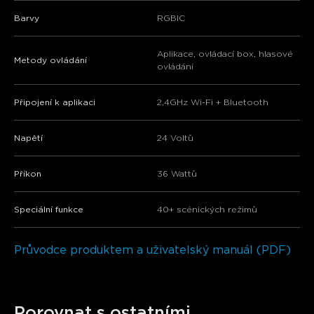
Barvy
RGBIC
Aplikace, ovládací box, hlasové
Metody ovládání
ovládání
Připojení k aplikaci
2,4GHz Wi-Fi + Bluetooth
Napětí
24 Voltů
Příkon
36 Wattů
Speciální funkce
40+ scénických režimů
Průvodce produktem a uživatelský manuál (PDF)
Porovnat s ostatními