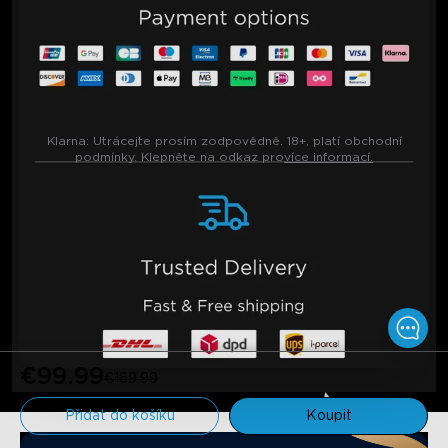
Klarna:
Utrácejte prosím zodpovědně. 18+, platí obchodní
podmínky. Klepněte na odkaz pro
více informací.
€99.99
€169.99
Přidat do košíku
Koupit