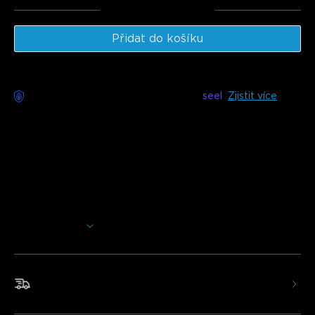
Celkem
:
€129.97
Přidat do košíku
Bezstarostné doručení k dispozici s
seel
Zjistit více
Popis
Model: H6061
Nabíječka: EU 2-PINOVÁ ZÁSTRČKA
Govee Glide Hexa světelné panely se skládají z 10 panelů,
které lze uspořádat do různých tvarů. Lze je ovládat
pomocí vašich oblíbených hlasových asistentů, jako jsou
Zobrazit více
Alexa a Google Assistant, a také pomocí aplikace Govee
Home. Můžete si dokonce přizpůsobit svůj design, efekty,
barvy a další.
Rychlé a bezplatné doručení
• Stylizujte podle svého
• RGBIC technologie