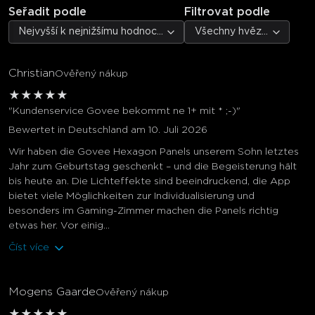
Seřadit podle
Filtrovat podle
Nejvyšší k nejnižšímu hodnocení
Všechny hvězdičky
Christian
Ověřený nákup
★
★
★
★
★
"Kundenservice Govee bekommt ne 1+ mit * ;-)"
Bewertet in Deutschland am 10. Juli 2026
Wir haben die Govee Hexagon Panels unserem Sohn letztes
Jahr zum Geburtstag geschenkt – und die Begeisterung hält
bis heute an. Die Lichteffekte sind beeindruckend, die App
bietet viele Möglichkeiten zur Individualisierung und
besonders im Gaming-Zimmer machen die Panels richtig
etwas her. Vor einig...
Číst více
Mogens Gaarde
Ověřený nákup
★
★
★
★
★