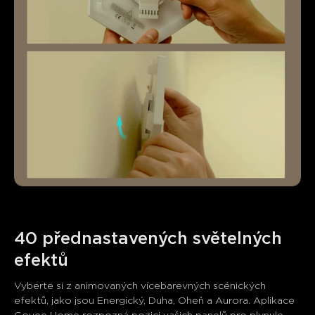
40 přednastavených světelných 
Vyberte si z animovaných vícebarevných scénických 
efektů, jako jsou Energický, Duha, Oheň a Aurora. Aplikace 