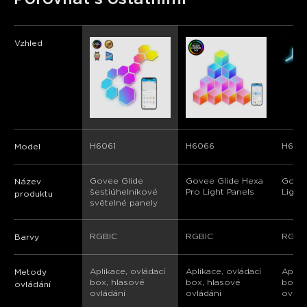
Vzhled
H6061
H6066
H606
Model
Govee Glide 
Govee Glide Hexa 
Govee
Název
šestiúhelníkové 
Pro Light Panels
Light
produktu
světelné panely
RGBIC
RGBIC
RGBI
Barvy
Aplikace, ovládací 
Aplikace, ovládací 
Aplika
Metody
box, hlasové 
box, hlasové 
box, 
ovládání
ovládání
ovládání
ovlád