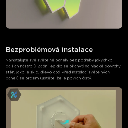
Nainstalujte své světelné panely bez potřeby jakýchkoli 
dalších nástrojů. Zadní lepidlo se přichytí na hladké povrchy 
stěn, jako je sklo, dřevo atd. Před instalací světelných 