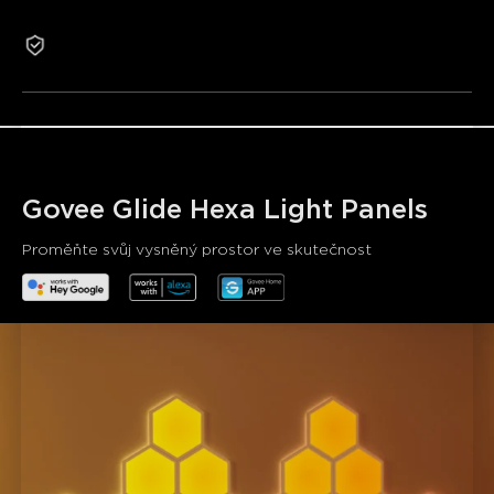
• Buďte hlavní hvězdou
• Vaše osobní světelná show
Záruka 2 roky
• Chytré ovládání
Govee Glide Hexa Light Panels
Proměňte svůj vysněný prostor ve skutečnost