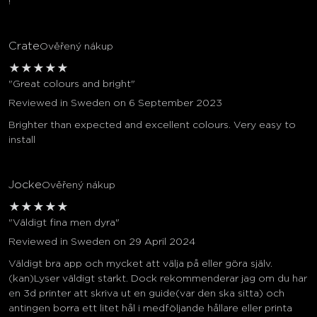
!
Crate
Ověřený nákup
★
★
★
★
★
"Great colours and bright"
Reviewed in Sweden on 6 September 2023
Brighter than expected and excellent colours. Very easy to
install
Jocke
Ověřený nákup
★
★
★
★
★
"Väldigt fina men dyra"
Reviewed in Sweden on 29 April 2024
Väldigt bra app och mycket att välja på eller göra själv.
(kan)Lyser väldigt starkt. Dock rekommenderar jag om du har
en 3d printer att skriva ut en guide(var den ska sitta) och
antingen borra ett litet hål i medföljande hållare eller printa