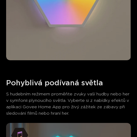
Zákazníci zmiňují
Pozitivní
Negativní
Shrnutí
：
Generováno AI z textu zákaznických recenzí
S hudebním režimem proměňte zvuky vaší hudby nebo her 
v symfonii plynoucího světla. Vyberte si z nabídky efektů v 
aplikaci Govee Home App pro živý zážitek ze zábavy při 