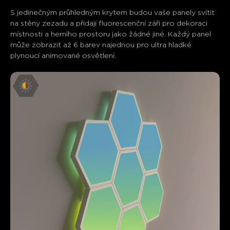
S jedinečným průhledným krytem budou vaše panely svítit 
na stěny zezadu a přidají fluorescenční záři pro dekoraci 
místnosti a herního prostoru jako žádné jiné. Každý panel 
může zobrazit až 6 barev najednou pro ultra hladké 
plynoucí animované osvětlení.