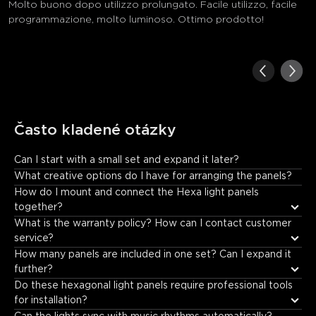
Molto buono dopo utilizzo prolungato. Facile utilizzo, facile
programmazione, molto luminoso. Ottimo prodotto!
Často kladené otázky
Can I start with a small set and expand it later?
Absolutely. This is a key feature of the Glide Hexa system. You 
What creative options do I have for arranging the panels?
can start with a starter kit (e.g., 6 or 9 panels) and later 
How do I mount and connect the Hexa light panels 
purchase expansion packs (usually containing 3 additional 
together?
panels) to grow your design. The magnetic connections make it 
What is the warranty policy? How can I contact customer 
easy to add on at any time.
service?
How many panels are included in one set? Can I expand it 
further?
Do these hexagonal light panels require professional tools 
for installation?