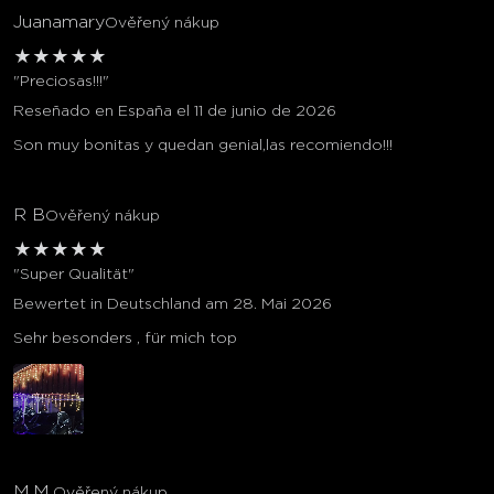
Juanamary
Ověřený nákup
★
★
★
★
★
"Preciosas!!!"
Reseñado en España el 11 de junio de 2026
Son muy bonitas y quedan genial,las recomiendo!!!
R B
Ověřený nákup
★
★
★
★
★
"Super Qualität"
Bewertet in Deutschland am 28. Mai 2026
Sehr besonders , für mich top
M.M.
Ověřený nákup