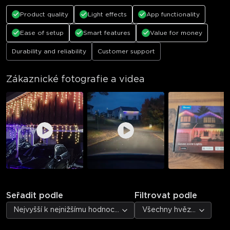
Product quality
Light effects
App functionality
Ease of setup
Smart features
Value for money
Durability and reliability
Customer support
Zákaznické fotografie a videa
Seřadit podle
Filtrovat podle
Nejvyšší k nejnižšímu hodnocení
Všechny hvězdičky