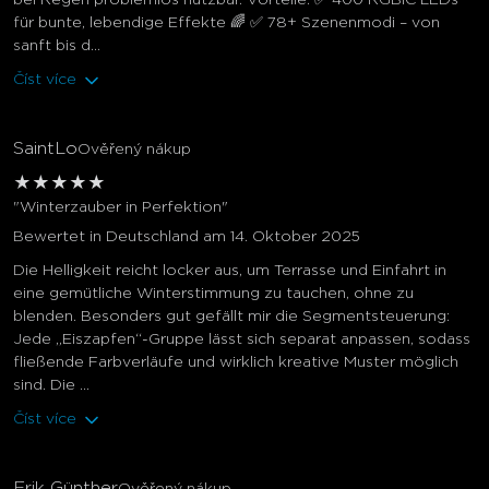
bei Regen problemlos nutzbar. Vorteile: ✅ 400 RGBIC LEDs
für bunte, lebendige Effekte 🌈 ✅ 78+ Szenenmodi – von
sanft bis d...
Číst více
SaintLo
Ověřený nákup
★
★
★
★
★
"Winterzauber in Perfektion"
Bewertet in Deutschland am 14. Oktober 2025
Die Helligkeit reicht locker aus, um Terrasse und Einfahrt in
eine gemütliche Winterstimmung zu tauchen, ohne zu
blenden. Besonders gut gefällt mir die Segmentsteuerung:
Jede „Eiszapfen“-Gruppe lässt sich separat anpassen, sodass
fließende Farbverläufe und wirklich kreative Muster möglich
sind. Die ...
Číst více
Erik Günther