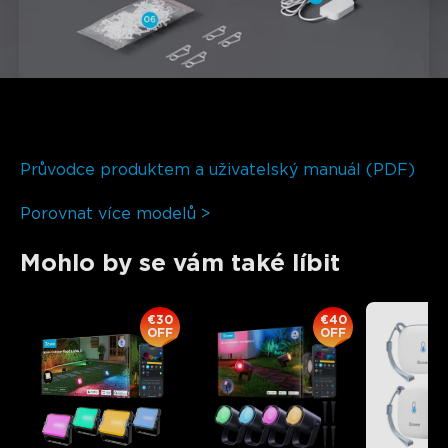
Průvodce produktem a uživatelský manuál (PDF)
Porovnat více modelů >
Mohlo by se vám také líbit
€30
€40
OFF
OFF