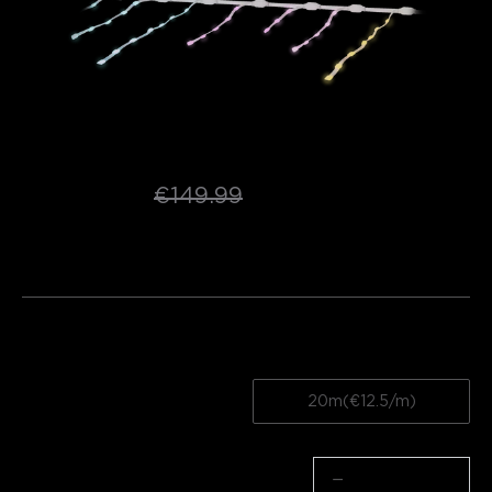
Govee Icicle Lights
€124.99
€149.99
★
★
★
★
★
4.8
（
753
）
hodnocení z Amazonu
Délka
10m(€12.5/m)
20m(€12.5/m)
Množství
−
+