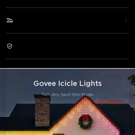
Poznámka: Govee světla rampouchy nepodporují sériové
připojení.
Rychlé a bezplatné doručení
Govee Uni-IC technologie pro přesné barvy:
Nezávislé čipy jsou poskytovány pro každou lampu těchto
LED světel rampouchů, s větší plochou rozkvětu díky
hustému rozmístění lamp.
Záruka 2 roky
Všestranné přednastavené režimy scén:
Govee
vánoční světla rampouchy mohou zobrazit rozsáhlou sadu
světelných efektů a více než 78 přednastavených scén.
AI generované světelné efekty:
Použijte AI k
generování světelných efektů pro tato LED světla
rampouchy pomocí textových, zvukových a obrazových
Govee Icicle Lights
výzev.
Vysoká úroveň vodotěsnosti:
Tato LED světla
Turn Any Spot Into Magic
rampouchy mají stupeň krytí IP65 proti vodě a prachu pro
spolehlivější a odolnější venkovní použití.
Chytré ovládání a kompatibilita:
Podporuje různé
metody chytrého ovládání, včetně aplikace Govee Home,
Matter a hlasového ovládání Alexa a Google Assistant
Objevte více DIY zábavy:
Přizpůsobte si svá světla