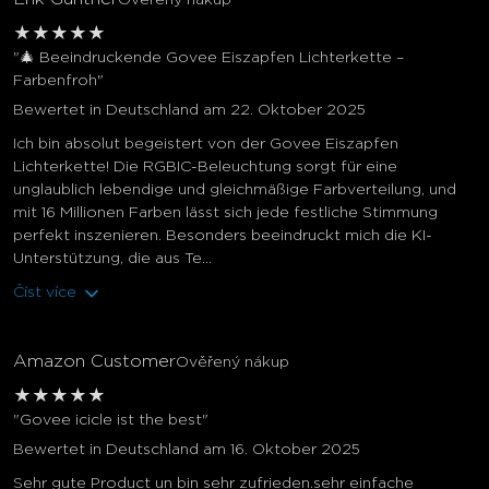
Ověřený nákup
★
★
★
★
★
"🎄 Beeindruckende Govee Eiszapfen Lichterkette –
Farbenfroh"
Bewertet in Deutschland am 22. Oktober 2025
Ich bin absolut begeistert von der Govee Eiszapfen
Lichterkette! Die RGBIC-Beleuchtung sorgt für eine
unglaublich lebendige und gleichmäßige Farbverteilung, und
mit 16 Millionen Farben lässt sich jede festliche Stimmung
perfekt inszenieren. Besonders beeindruckt mich die KI-
Unterstützung, die aus Te...
Číst více
Amazon Customer
Ověřený nákup
★
★
★
★
★
"Govee icicle ist the best"
Bewertet in Deutschland am 16. Oktober 2025
Sehr gute Product un bin sehr zufrieden.sehr einfache