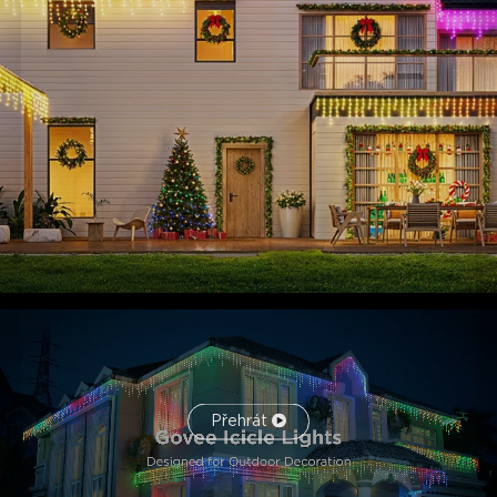
rampouchy a nakreslete jakýkoliv vzor na každou
světelnou perlu pomocí funkce Finger Sketch pro inspiraci
vaší kreativity.
Přehrát