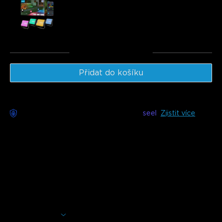
€109.98
Celkem
:
€234.97
Přidat do košíku
Bezstarostné doručení k dispozici s
seel
Zjistit více
Popis
Model: H70D1
(10m)
& H70D2 (20m)
Nabíječka: EU 2-PIN ZÁSTRČKA
Govee světla rampouchy mají nezávislé čipy pro každou
lampu, s 16 miliony barev na výběr pro bohatší světelné
efekty. Prozkoumejte více s osvětlovacím botem pro více
DIY zábavy.
Zobrazit více