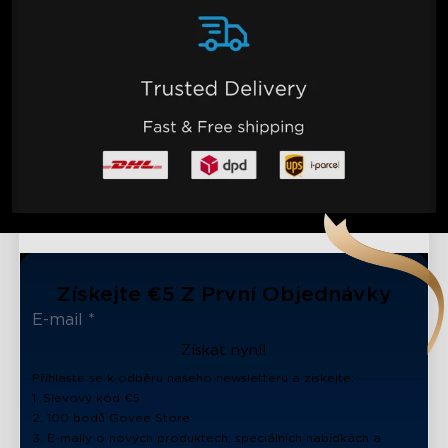
Získejte €5 Z První Objednávky
Získat nyní!
Přihlaste se k odběru našeho newsletteru a získejte:
1. Slevový kód €5
2. 100 bodů Govee Store
3. E-maily o nových produktech, speciálních nabídkách a