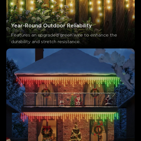
Year-Round Outdoor Reliability
Features an upgraded green wire to enhance the 
durability and stretch resistance.
Co říkají zákazníci
Product quality
Light effects
App functionality
Ease 
0
0
0