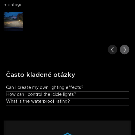
montage
Často kladené otázky
Can I create my own lighting effects?
Yes. Use DIY mode in the app to choose from millions of colors 
How can I control the icicle lights?
and create custom dynamic lighting scenes.
What is the waterproof rating?