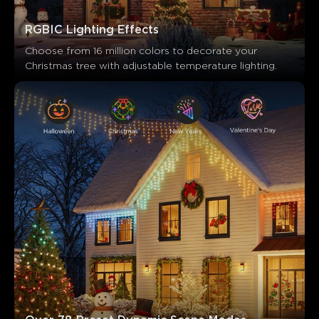
Zákazníci zmiňují
Pozitivní
Negativní
RGBIC Lighting Effects
Shrnutí
：
Choose from 16 million colors to decorate your 
Generováno AI z textu zákaznických recenzí
Christmas tree with adjustable temperature lighting.