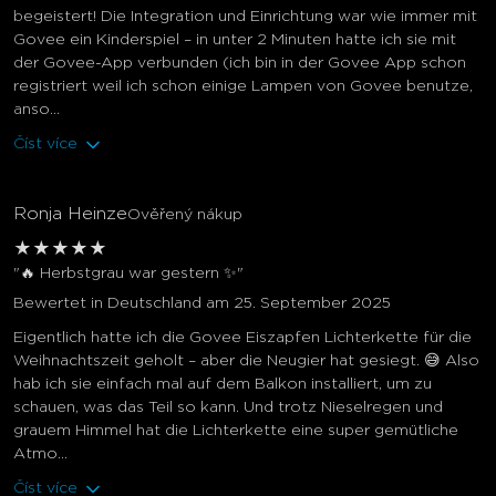
begeistert! Die Integration und Einrichtung war wie immer mit
Govee ein Kinderspiel – in unter 2 Minuten hatte ich sie mit
der Govee-App verbunden (ich bin in der Govee App schon
registriert weil ich schon einige Lampen von Govee benutze,
anso...
Číst více
Ronja Heinze
Ověřený nákup
★
★
★
★
★
"🔥 Herbstgrau war gestern ✨"
Bewertet in Deutschland am 25. September 2025
Eigentlich hatte ich die Govee Eiszapfen Lichterkette für die
Weihnachtszeit geholt – aber die Neugier hat gesiegt. 😅 Also
hab ich sie einfach mal auf dem Balkon installiert, um zu
schauen, was das Teil so kann. Und trotz Nieselregen und
grauem Himmel hat die Lichterkette eine super gemütliche
Atmo...
Číst více