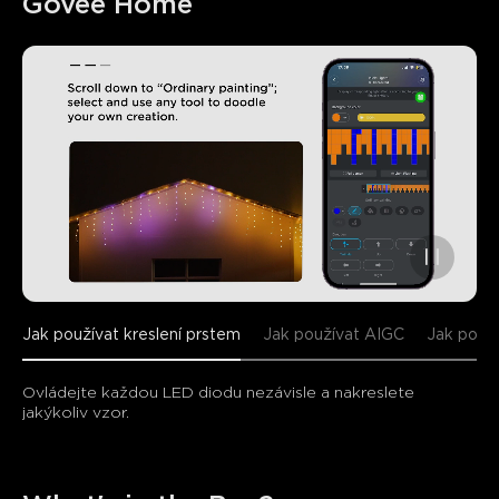
Govee Home
Jak používat kreslení prstem
Jak používat AIGC
Jak použ
Ovládejte každou LED diodu nezávisle a nakreslete 
jakýkoliv vzor.