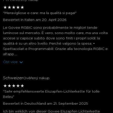
★
★
★
★
★
"Meravigliose e care: ma la qualità si paga!"
Bewertet in Italien am 20. April 2026
Le Govee RGBIC sono probabilmente le migliori tende
luminose sul mercato. È vero, sono molto care, ma una volta
accese si capisce subito dove sono finiti i propri soldi: la
qualità è su un altro livello. Perché valgono la spesa: •
Spettacolari e Programmabili: Grazie alla tecnologia RGBIC e
all'app ...
Číst více
Schweizer
Ověřený nákup
★
★
★
★
★
"Sehr empfehlenswerte Eiszapfen-Lichterkette für tolle
Beleu"
Bewertet in Deutschland am 21. September 2025
Ich bin wirklich von dieser Govee Eiszapfen Lichterkette