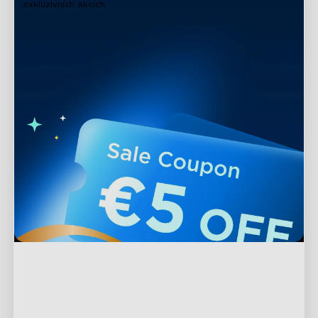
exkluzivních akcích
Podpora
Kontaktujte nás
Prozkoumat