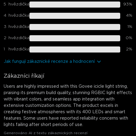
5
hvězdička
93
%
4
hvězdička
4
%
3
hvězdička
1
%
2
hvězdička
0
%
1
hvězdička
2
%
Jak fungují zákaznické recenze a hodnocení
Zákazníci říkají
Users are highly impressed with this Govee icicle light string,
praising its premium build quality, stunning RGBIC light effects
with vibrant colors, and seamless app integration with
extensive customization options. The product excels in
creating festive atmospheres with its 400 LEDs and smart
features. Some users have reported reliability concerns with
lights failing after short periods of use.
Generováno AI z textu zákaznických recenzí