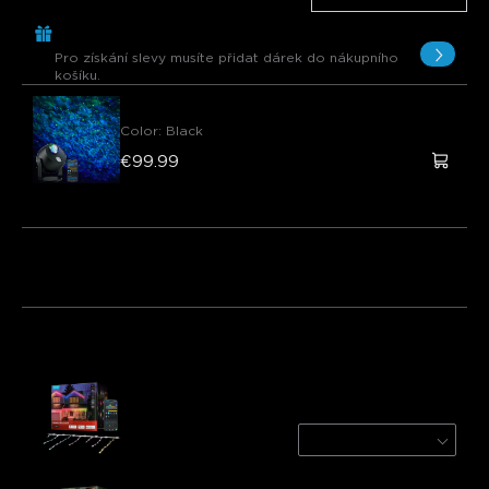
Koupit €299.00, Získat 1 Položku zdarma
Pro získání slevy musíte přidat dárek do nákupního
košíku.
Govee Star Light Projector (Ocean Wave )
Color
:
Black
€99.99
Dárek zdarma
Balíček 1
Balíček 2
Balíček 3
Často kupováno společně:
Govee Icicle Lights
10m
€124.99
Govee Outdoor Flood Lights 2