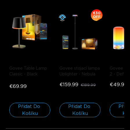
€30
OFF
Govee Table Lamp 
Govee stojací lampa 
Govee stol
Classic
- Black
Uplighter
- Nebula
2
- Defaul
€159.99
€49.99
€189.99
€69.99
Přidat Do 
Přidat Do 
Přida
Košíku
Košíku
Ko