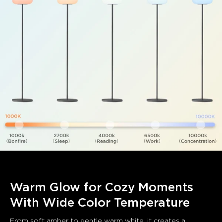
Warm Glow for Cozy Moments 
With Wide Color Temperature
From soft amber to gentle warm white, it creates a 