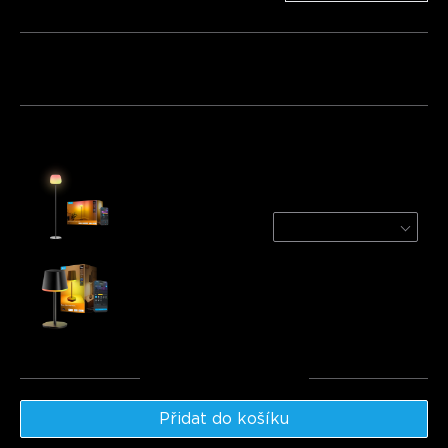
Balíček 1
Balíček 2
Balíček 3
Často kupováno společně:
Govee Lantern Floor Lamp
Black
€139.99
Govee Table Lamp Classic
€69.99
Celkem
:
€209.98
Přidat do košíku