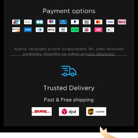
Klarna:
Utrácejte prosím zodpovědně. 18+, platí obchodní
podmínky. Klepněte na odkaz pro
více informací.