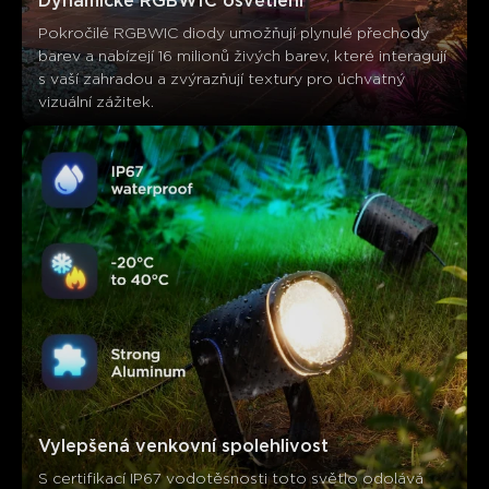
Dynamické RGBWIC osvětlení
Zákazníci zmiňují
Pozitivní
Negativní
Pokročilé RGBWIC diody umožňují plynulé přechody 
Shrnutí
：
barev a nabízejí 16 milionů živých barev, které interagují 
s vaší zahradou a zvýrazňují textury pro úchvatný 
Generováno AI z textu zákaznických recenzí
vizuální zážitek.
Vylepšená venkovní spolehlivost
S certifikací IP67 vodotěsnosti toto světlo odolává 