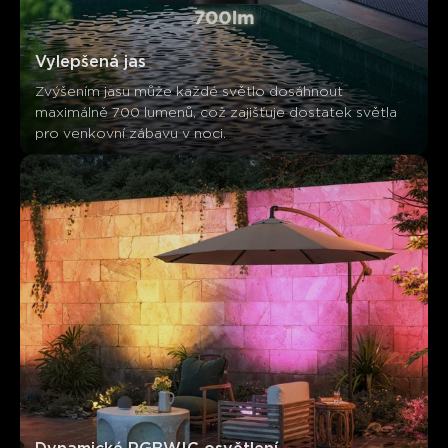
Vylepšená jas
Zvýšením jasu může každé světlo dosáhnout 
maximálně 700 lumenů, což zajišťuje dostatek světla 
pro venkovní zábavu v noci.
Co říkají zákazníci
Light quality
Build quality
Smart features
Ease of se
0
0
0