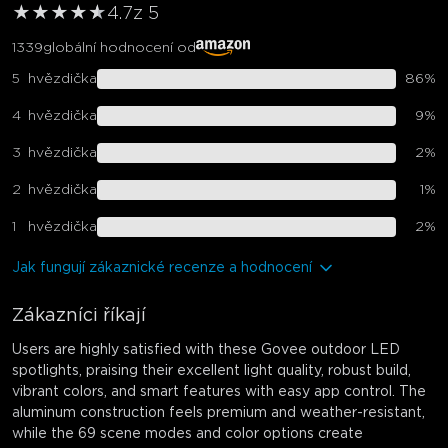
★
★
★
★
★
★
4.7
z 5
1339
globální hodnocení od
5
hvězdička
86
%
4
hvězdička
9
%
3
hvězdička
2
%
2
hvězdička
1
%
1
hvězdička
2
%
Jak fungují zákaznické recenze a hodnocení
Zákazníci říkají
Users are highly satisfied with these Govee outdoor LED
spotlights, praising their excellent light quality, robust build,
vibrant colors, and smart features with easy app control. The
aluminum construction feels premium and weather-resistant,
while the 69 scene modes and color options create