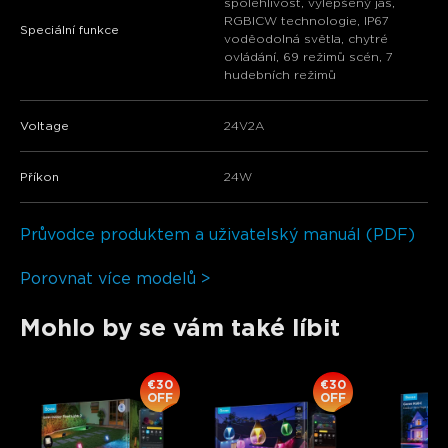
spolehlivost, vylepšený jas,
RGBICW technologie, IP67
Speciální funkce
voděodolná světla, chytré
ovládání, 69 režimů scén, 7
hudebních režimů
Voltage
24V2A
Příkon
‎24W
Průvodce produktem a uživatelský manuál (PDF)
Porovnat více modelů >
Mohlo by se vám také líbit
€30
€30
OFF
OFF