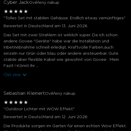
Cyber Jack
Ověřený nákup
★
★
★
★
★
"Tolles Set mit stabilen Gehäuse. Endlich etwas vernünftiges"
Bewertet in Deutschland am 13. Juni 2026
Das Set mit zwei Strahlern ist wirklich super. Da ich schon
andere Govee "Geräte" habe war die Installation und
Inbetriebnahme schnell erledigt. Kraftvolle Farben,auch
einzeln nur Grün oder blau oder andere ansteuerbar. Gute
stabile aber flexible Kabel wie gewohnt von Govee . Mein
Fazit ! Könnt ihr ...
Číst více
Sebastian Kleinert
Ověřený nákup
★
★
★
★
★
"Outdoor Lichter mit WOW Effekt"
Bewertet in Deutschland am 12. Juni 2026
Die Produkte sorgen im Garten für einen echten Wow Effekt.