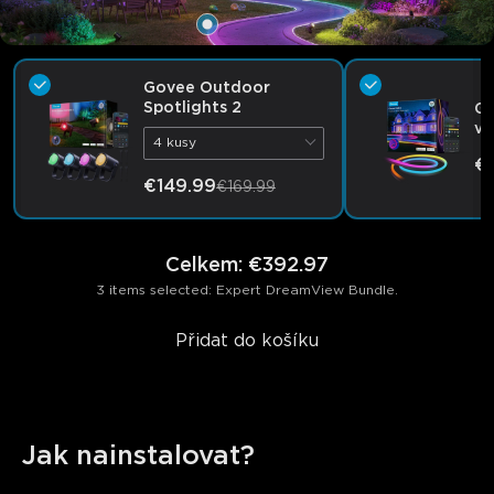
Govee Outdoor
Spotlights 2
Go
ve
4 kusy
la
€
€149.99
€169.99
Celkem
:
€392.97
3 items selected: Expert DreamView Bundle.
Přidat do košíku
Jak nainstalovat?