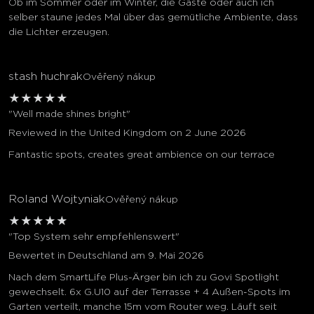
Ob im Sommer oder im Winter, die Gäste oder auch ich
selber staune jedes Mal über das gemütliche Ambiente, dass
die Lichter erzeugen.
stash huchrak
Ověřený nákup
★
★
★
★
★
"Well made shines bright"
Reviewed in the United Kingdom on 2 June 2026
Fantastic spots, creates great ambience on our terrace
Roland Wojtyniak
Ověřený nákup
★
★
★
★
★
"Top System sehr empfehlenswert"
Bewertet in Deutschland am 9. Mai 2026
Nach dem SmartLife Plus-Ärger bin ich zu Govi Spotlight
gewechselt. 6x G.U10 auf der Terrasse + 4 Außen-Spots im
Garten verteilt, manche 15m vom Router weg. Läuft seit