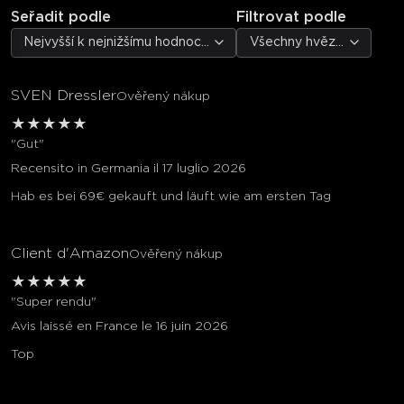
Seřadit podle
Filtrovat podle
Nejvyšší k nejnižšímu hodnocení
Všechny hvězdičky
SVEN Dressler
Ověřený nákup
★
★
★
★
★
"Gut"
Recensito in Germania il 17 luglio 2026
Hab es bei 69€ gekauft und läuft wie am ersten Tag
Client d'Amazon
Ověřený nákup
★
★
★
★
★
"Super rendu"
Avis laissé en France le 16 juin 2026
Top