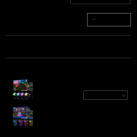
Množství
−
+
Balíček 1
Balíček 2
Balíček 3
Často kupováno společně:
Govee Outdoor Spotlights 2
4-Pack
€149.99
Govee Outdoor Pathway Lights 2 Lite
€109.99