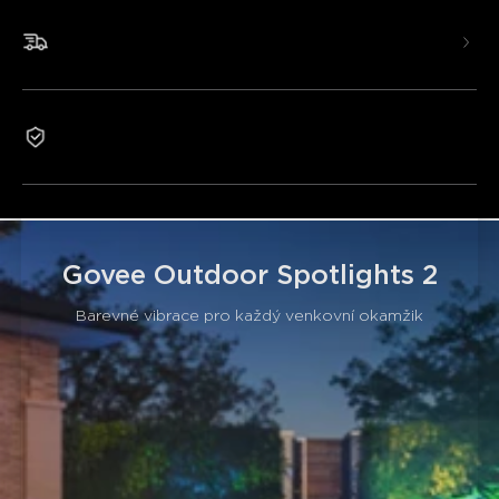
RGBWIC diodami a 16bitovým řídicím systémem
LuminBlend, poskytujícím 16 milionů živých barev s
Rychlé a bezplatné doručení
plynulými přechody.
Venkovní spolehlivost
: Vodotěsnost IP67, toto světlo
odolává pálivému slunci, silnému dešti a extrémním
teplotám (-20°C až 40°C). Vysoce kvalitní hliníkové
Záruka 2 roky
pouzdro zajišťuje dlouhodobý výkon.
Scénické režimy
: Užijte si 69 přednastavených
scénických režimů nebo vytvořte osobní efekty, ideální
pro večírky a každodenní osvětlení.
Chytré ovládání
: Kompatibilní s Matter, Alexa a
Google Assistant, umožňující vám užívat si ovládání bez
Govee Outdoor Spotlights 2
použití rukou prostřednictvím aplikace Govee Home App,
nabízející snadné chytré osvětlení.
Barevné vibrace pro každý venkovní okamžik
Snadná instalace
: Nabízí všestranné možnosti
instalace—kolíky do země pro snadné umístění nebo
nástěnnou montáž pro stabilní nastavení s nezmotaným
zapojením.