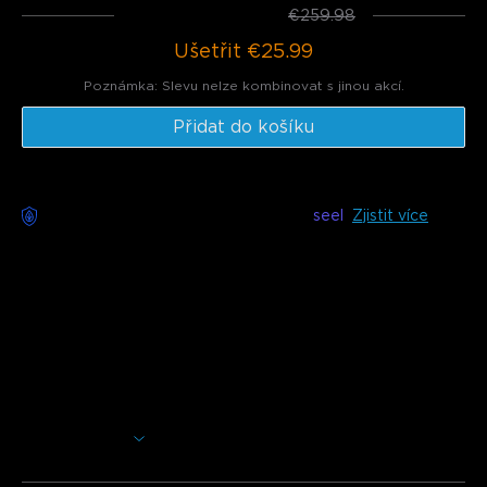
Celkem
:
€233.99
€259.98
Ušetřit
€25.99
Poznámka: Slevu nelze kombinovat s jinou akcí.
Přidat do košíku
Bezstarostné doručení k dispozici s
seel
Zjistit více
Popis
Model: H7093 (2 kusy) & H7094 (4 kusy
)
Nabíječka: EU 2-PIN PLUG
Naše venkovní LED reflektory poskytují 16 milionů barev,
50% zvýšení jasu a 64 scénických režimů, které promění
vaši zahradu v živou, odolnou vůči povětrnostním vlivům říši
divů.
Zobrazit více
16 milionů živých barev
: Vybaveno vylepšenými