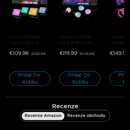
Govee Outdoor 
Govee Outdoor 
Govee RG
Flood Lights 2
- 
Clear Bulb String 
venkovní 
Default Title
Lights
- 30LED | 
lanové svě
€109.98
€119.99
€149.99
€139.99
€149.99
30m
Přidat Do 
Přidat Do 
Přida
Košíku
Košíku
Ko
Recenze
Recenze Amazon
Recenze obchodu