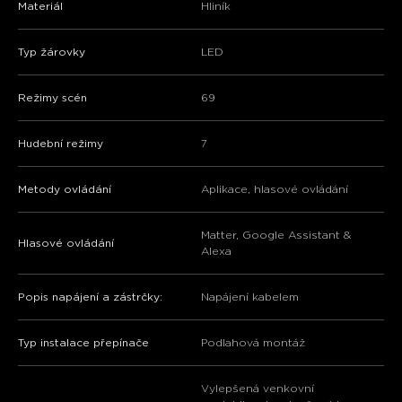
Materiál
‎Hliník
Typ žárovky
‎LED
Režimy scén
69
Hudební režimy
7
Metody ovládání
Aplikace, hlasové ovládání
Matter, Google Assistant &
Hlasové ovládání
Alexa
Popis napájení a zástrčky:
‎Napájení kabelem
Typ instalace přepínače
‎Podlahová montáž
Vylepšená venkovní