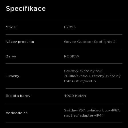
Specifikace
Model
H7093
Název produktu
Govee Outdoor Spotlights 2
Barvy
RGBICW
Celkový světelný tok:
Lumeny
700lm/světlo Užitečný světelný
tok: 600lm/světlo
Teplota barev
4000 Kelvin
Světla--IP67, ovládací box--IP67,
Voděodolné
napájecí adaptér--IP44