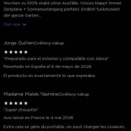
Wochen zu 100% stabil ohne Ausfälle. Voices klappt immer,
Zeitpläne + Sonnenuntergang perfekt. Endlich funktioniert
der ganze Garten...
Číst více
Jorge Guillen
Ověřený nákup
★
★
★
★
★
"Preparado para el exterior y compatible con Alexa"
Reseñado en España el 6 de mayo de 2026
El producto es exactamente lo que esperaba
Madame Malek Yasmine
Ověřený nákup
★
★
★
★
★
"Super chouette"
Avis laissé en France le 4 mai 2026
Extra cela se gère du portable, on peut changer les couleurs,