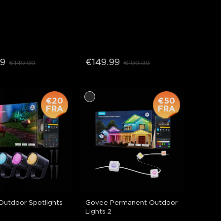
99
€149.99
€149.99
€199.99
€20
€50
FRA
FRA
utdoor Spotlights 
Govee Permanent Outdoor 
Lights 2