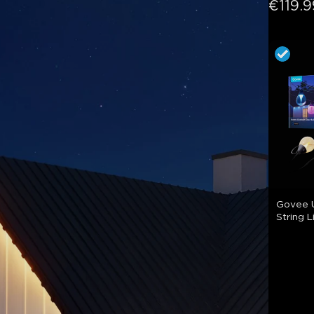
€119.9
Govee U
String L