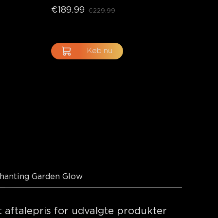
€189.99
€229.99
Køb nu
hanting Garden Glow
 aftalepris for udvalgte produkter