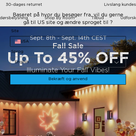
30-dages returret
Livslang kunde
Baseret på hvor du besøger fra, vil du gerne
dørsbelysning
Shop By Room
Tilbud
Udforsk
gå til US site og ændre sproget til ?
Site
Sept. 8th - Sept. 14th CEST
USA
Fall Sale
Sprog
Up To 45% OFF
English
Illuminate Your Fall Vibes!
Bekræft og anvend