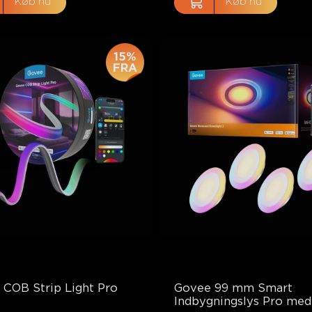
Køb nu
Køb nu
15%
FRA
 COB Strip Light Pro
Govee 99 mm Smart 
Indbygningslys Pro med 