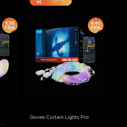
Køb nu
€38
€40
FRA
FRA
Govee Curtain Lights Pro