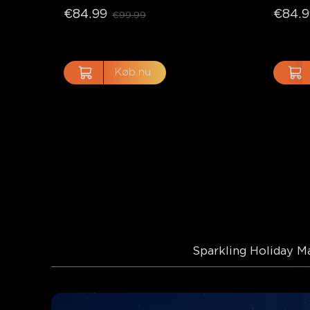
€84.99
€84.9
€99.99
Køb nu
Sparkling Holiday M