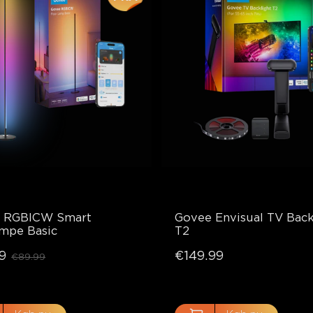
 RGBICW Smart 
Govee Envisual TV Backl
ampe Basic
T2
9
€149.99
€89.99