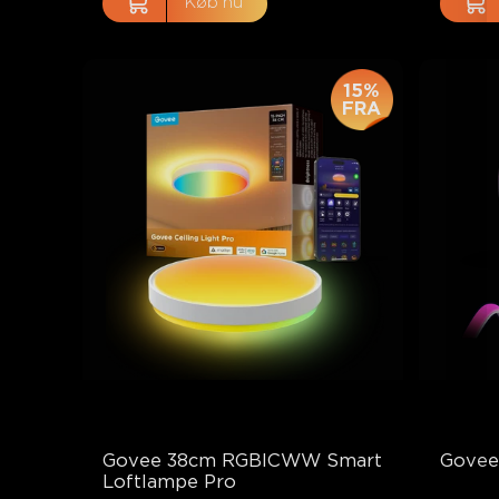
Køb nu
15%
FRA
Govee 38cm RGBICWW Smart 
Govee
Loftlampe Pro