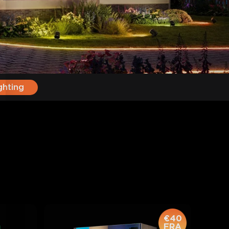
ghting
€40
FRA