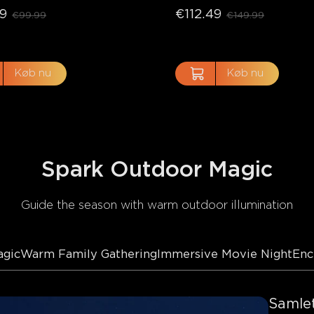
Natlys
9
€112.49
€99.99
€149.99
Køb nu
Køb nu
Spark Outdoor Magic
Guide the season with warm outdoor illumination
agic
Warm Family Gathering
Immersive Movie Night
Enc
Samlet
close