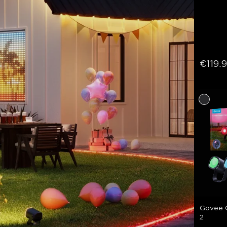
€119.
Govee O
2