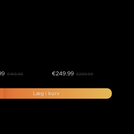
99
€249.99
€169.99
€299.99
Læg i kurv