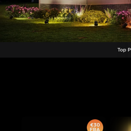
Top P
€30
FRA