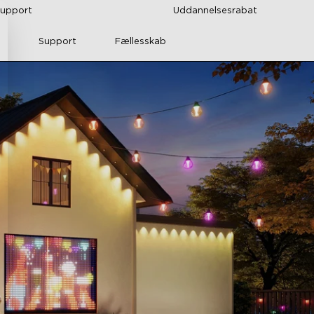
support
Uddannelsesrabat
Support
Fællesskab