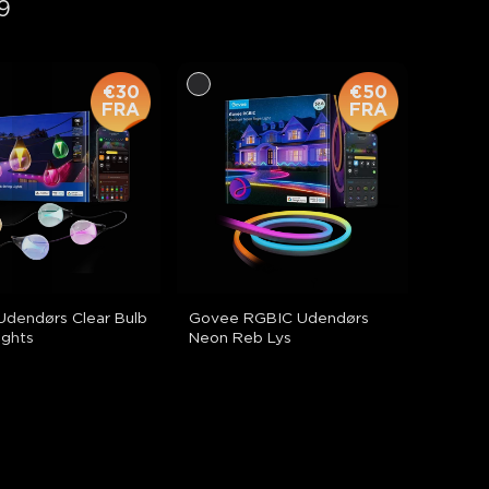
9
€30
€50
FRA
FRA
dendørs Clear Bulb 
Govee RGBIC Udendørs 
ights
Neon Reb Lys