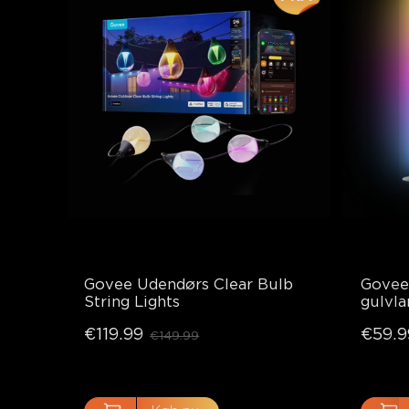
Govee Udendørs Clear Bulb 
Govee
String Lights
gulvl
€119.99
€59.9
€149.99