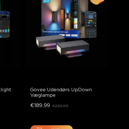
ight 
Govee Udendørs UpDown 
Væglampe
€189.99
€229.99