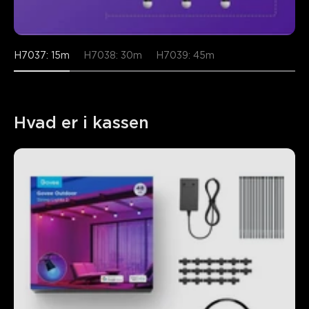
close
H7037: 15m
H7038: 30m
H7039: 45m
Hvad er i kassen