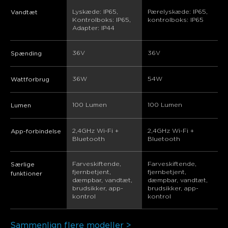
Lyskæde: IP65, 
Pærelyskæde: IP65, 
Vandtæt
Kontrolboks: IP65, 
kontrolboks: IP65
Adapter: IP44
36V
36V
Spænding
36W
‎54W
Wattforbrug
‎100 Lumen
‎100 Lumen
Lumen
2,4GHz Wi-Fi + 
2,4GHz Wi-Fi + 
App-forbindelse
Bluetooth
Bluetooth
Farveskiftende, 
Farveskiftende, 
Særlige
fjernbetjent, 
fjernbetjent, 
funktioner
dæmpbar, vandtæt, 
dæmpbar, vandtæt, 
brudsikker, app-
brudsikker, app-
kontrol
kontrol
Sammenlign flere modeller >