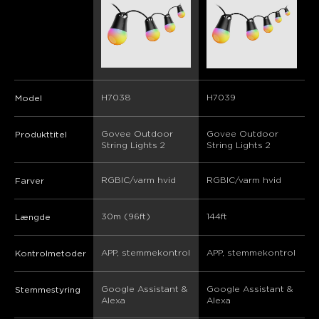
H7038
H7039
Model
Govee Outdoor 
Govee Outdoor 
Produkttitel
String Lights 2
String Lights 2
RGBIC/varm hvid
RGBIC/varm hvid
Farver
30m (96ft)
144ft
Længde
APP, stemmekontrol
APP, stemmekontrol
Kontrolmetoder
Google Assistant & 
Google Assistant & 
Stemmestyring
Alexa
Alexa