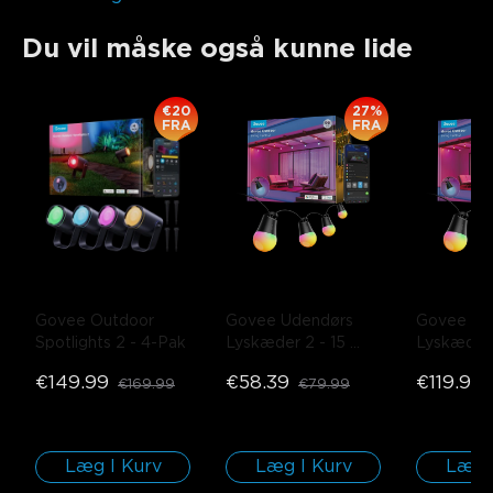
Du vil måske også kunne lide
€20
27%
FRA
FRA
Govee Outdoor 
Govee Udendørs 
Govee Ude
Spotlights 2
- 4-Pak
Lyskæder 2
- 15 
Lyskæder
LED / 15m
LED / 45
€149.99
€58.39
€119.99
€169.99
€79.99
Læg I Kurv
Læg I Kurv
Læg 