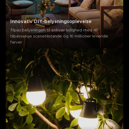
Kunder nævner
Positiv
Negativ
Sammendrag
：
Innovativ DIY-belysningsoplevelse
AI-genereret fra teksten af kundeanmeldelser
Tilpas belysningen til enhver lejlighed med 47 
tilpasselige scenetilstande og 16 millioner levende 
farver.