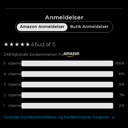
Anmeldelser
Amazon Anmeldelser
Butik Anmeldelser
★
★
★
★
★
★
4.6
ud af 5
2489
globale bedømmelser fra
5
stjerne
88
%
4
stjerne
6
%
3
stjerne
3
%
2
stjerne
1
%
1
stjerne
2
%
Hvordan kundeanmeldelser og bedømmelser fungerer