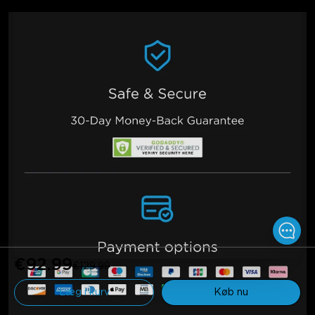
€92.99
€129.99
Læg i kurv
Køb nu