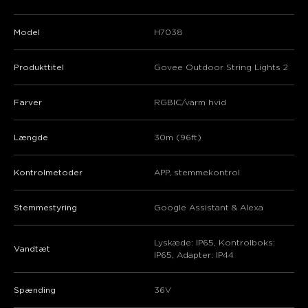
Model
H7038
Produkttitel
Govee Outdoor String Lights 2
Farver
RGBIC/varm hvid
Længde
30m (96ft)
Kontrolmetoder
APP, stemmekontrol
Stemmestyring
Google Assistant & Alexa
Lyskæde: IP65, Kontrolboks:
Vandtæt
IP65, Adapter: IP44
Spænding
36V