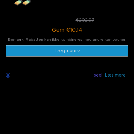
€109.98
Total
:
€192.83
€202.97
Gem
€10.14
Bemærk: Rabatten kan ikke kombineres med andre kampagner.
Læg i kurv
Bekymringsfri levering tilgængelig med
seel
Læs mere
Beskrivelse
Model：H7037 (15m) & H7038 (30m) & H7039 (45m)
Oplader: EU 2-PIN STIK
Opgrader dine terrasser, gårde, verandaer og andre
udendørsområder med Govee RGBICW Udendørs
Lyskæder. Disse LED lyskæder har splintfri og vandtætte
pærer med smart kontrol via Govee Home App. Lavet af