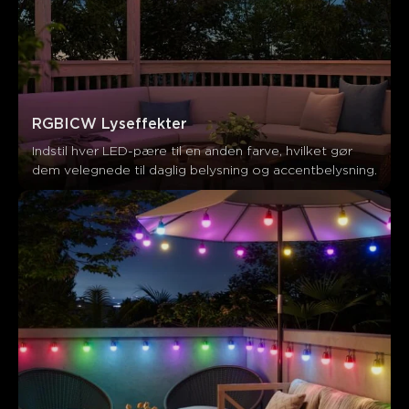
RGBICW Lyseffekter
Indstil hver LED-pære til en anden farve, hvilket gør 
dem velegnede til daglig belysning og accentbelysning.
Hvad kunder siger
App control
Light quality
Durability
Ease of setup
0
0
0