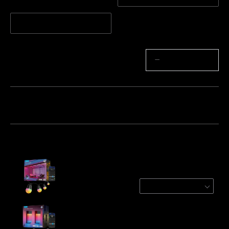
15 LED / 15m
Antal
−
+
Bundt 1
Bundt 2
Bundt 3
Ofte købt sammen:
Govee Outdoor String Lights 2
30 LED / 30m
€92.99
Govee Outdoor Wall Light