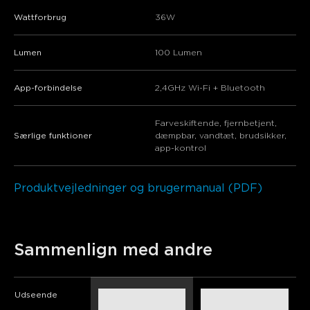
Wattforbrug
36W
Lumen
‎100 Lumen
App-forbindelse
2,4GHz Wi-Fi + Bluetooth
Farveskiftende, fjernbetjent,
Særlige funktioner
dæmpbar, vandtæt, brudsikker,
app-kontrol
Produktvejledninger og brugermanual (PDF)
Sammenlign med andre
Udseende