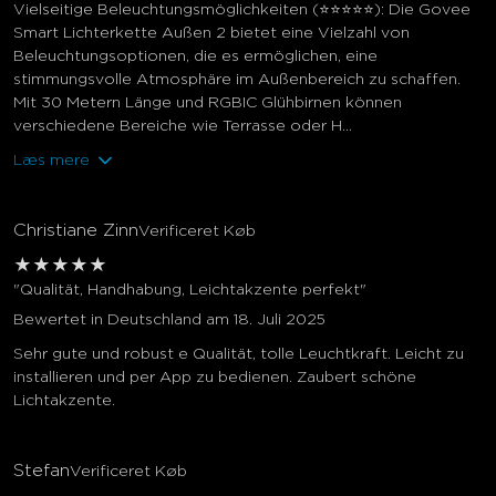
Vielseitige Beleuchtungsmöglichkeiten (⭐⭐⭐⭐⭐): Die Govee
Smart Lichterkette Außen 2 bietet eine Vielzahl von
Beleuchtungsoptionen, die es ermöglichen, eine
stimmungsvolle Atmosphäre im Außenbereich zu schaffen.
Mit 30 Metern Länge und RGBIC Glühbirnen können
verschiedene Bereiche wie Terrasse oder H...
Læs mere
Christiane Zinn
Verificeret Køb
★
★
★
★
★
"Qualität, Handhabung, Leichtakzente perfekt"
Bewertet in Deutschland am 18. Juli 2025
Sehr gute und robust e Qualität, tolle Leuchtkraft. Leicht zu
installieren und per App zu bedienen. Zaubert schöne
Lichtakzente.
Stefan
Verificeret Køb