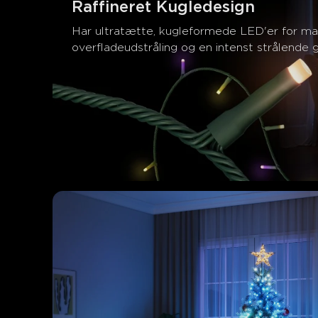
Raffineret Kugledesign
Har ultratætte, kugleformede LED'er for ma
overfladeudstråling og en intenst strålende g