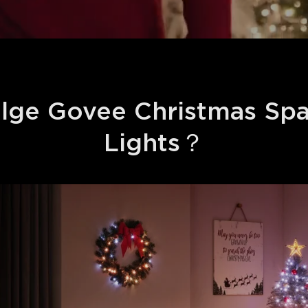
lge Govee Christmas Spar
Lights？