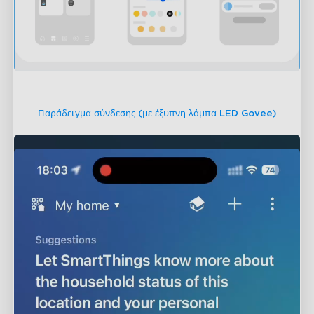
Παράδειγμα σύνδεσης (με έξυπνη λάμπα LED Govee)