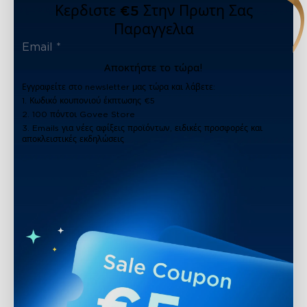
Κερδιστε €5 Στην Πρωτη Σας
Παραγγελια
Αποκτήστε το τώρα!
Εγγραφείτε στο newsletter μας τώρα και λάβετε:
1. Κωδικό κουπονιού έκπτωσης €5
2. 100 πόντοι Govee Store
3. Emails για νέες αφίξεις προϊόντων, ειδικές προσφορές και
αποκλειστικές εκδηλώσεις