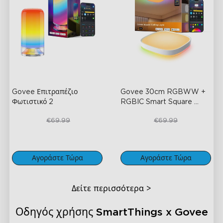
Govee Επιτραπέζιο 
Govee 30cm RGBWW + 
Φωτιστικό 2
RGBIC Smart Square 
Ceiling Light
€49.99
€52.49
€69.99
€69.99
Αγοράστε Τώρα
Αγοράστε Τώρα
Δείτε περισσότερα
>
Οδηγός χρήσης SmartThings x Govee