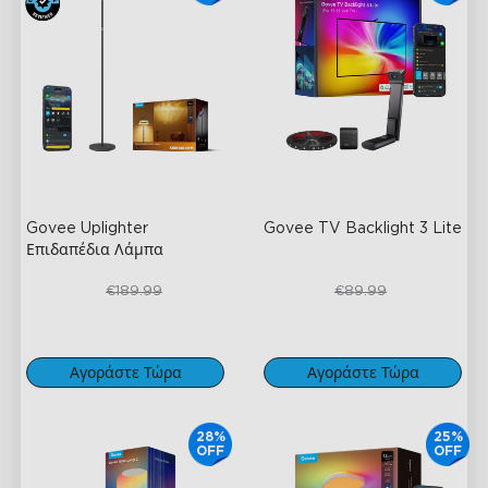
Govee Uplighter 
Govee TV Backlight 3 Lite
Επιδαπέδια Λάμπα
€159.99
€67.50
€189.99
€89.99
Αγοράστε Τώρα
Αγοράστε Τώρα
28%
25%
OFF
OFF