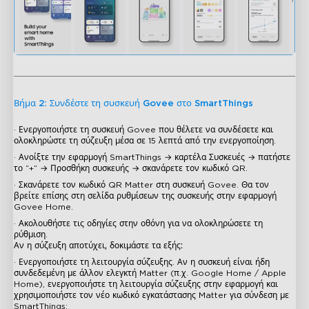
Βήμα 2: Συνδέστε τη συσκευή Govee στο SmartThings
· Ενεργοποιήστε τη συσκευή Govee που θέλετε να συνδέσετε και
ολοκληρώστε τη σύζευξη μέσα σε 15 λεπτά από την ενεργοποίηση.
· Ανοίξτε την εφαρμογή SmartThings → καρτέλα Συσκευές → πατήστε
το “+” → Προσθήκη συσκευής → σκανάρετε τον κωδικό QR.
· Σκανάρετε τον κωδικό QR Matter στη συσκευή Govee. Θα τον
βρείτε επίσης στη σελίδα ρυθμίσεων της συσκευής στην εφαρμογή
Govee Home.
· Ακολουθήστε τις οδηγίες στην οθόνη για να ολοκληρώσετε τη
ρύθμιση.
Αν η σύζευξη αποτύχει, δοκιμάστε τα εξής:
· Ενεργοποιήστε τη λειτουργία σύζευξης. Αν η συσκευή είναι ήδη
συνδεδεμένη με άλλον ελεγκτή Matter (π.χ. Google Home / Apple
Home), ενεργοποιήστε τη λειτουργία σύζευξης στην εφαρμογή και
χρησιμοποιήστε τον νέο κωδικό εγκατάστασης Matter για σύνδεση με
SmartThings: