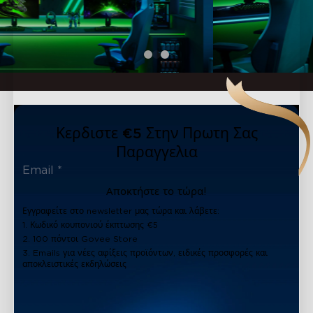
Κερδιστε €5 Στην Πρωτη Σας
Παραγγελια
Αποκτήστε το τώρα!
Εγγραφείτε στο newsletter μας τώρα και λάβετε:
1. Κωδικό κουπονιού έκπτωσης €5
2. 100 πόντοι Govee Store
3. Emails για νέες αφίξεις προϊόντων, ειδικές προσφορές και
αποκλειστικές εκδηλώσεις