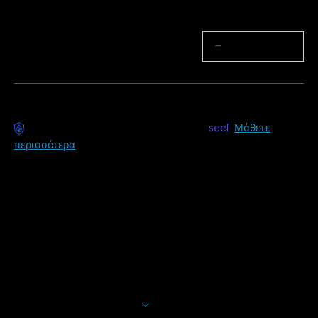
Ποσότητα
−
+
Διαθέσιμη παράδοση χωρίς άγχος με
seel
Μάθετε
περισσότερα
Περιγραφή
Μοντέλο: H706A(30m)
Φορτιστής: EU 2-PIN PLUG
*Εάν δεν μπορείτε να ολοκληρώσετε την εγκατάσταση μόνοι
σας, παρακαλούμε συμβουλευτείτε έναν επαγγελματία.
Με τα Govee Permanent Lights Pro, τα γείσα σας δεν θα
είναι ποτέ ξανά τα ίδια. Αυτά τα αδιάβροχα εξωτερικά φώτα
Εμφάνιση περισσότερων
είναι ιδανικά για κάθε ειδική περίσταση,