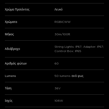
Χρώμα Προϊόντος
Λευκό
Χρώματα
RGBICWW
Μήκος
30m/100ft
String Lights: IP67; Adapter: IP67;
Αδιάβροχο
Control Box: IP65
Αριθμός φώτων
60
Lumens
50 lumens ανά φως
Τάση
36V
Ισχύς
108W