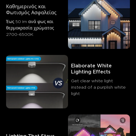
Καθημερινός και 
Φωτισμός Ασφαλείας
Έως 50 Im ανά φως και 
θερμοκρασία χρώματος 
2700-6500K
Elaborate White 
Τι λένε οι πελάτες
Lighting Effects
Get clear white light 
Mounting hardware
Product quality
Ease of setup
B
instead of a purplish white 
light
0
0
0
Οι πελάτες αναφέρουν
Θετικό
Αρνητικό
Περίληψη
：
Δημιουργήθηκε από AI από το κείμενο των κριτικών
πελατών