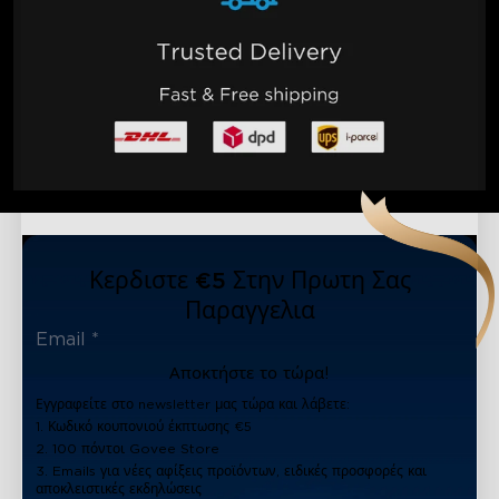
Κερδιστε €5 Στην Πρωτη Σας
Παραγγελια
Αποκτήστε το τώρα!
Εγγραφείτε στο newsletter μας τώρα και λάβετε:
1. Κωδικό κουπονιού έκπτωσης €5
2. 100 πόντοι Govee Store
3. Emails για νέες αφίξεις προϊόντων, ειδικές προσφορές και
αποκλειστικές εκδηλώσεις