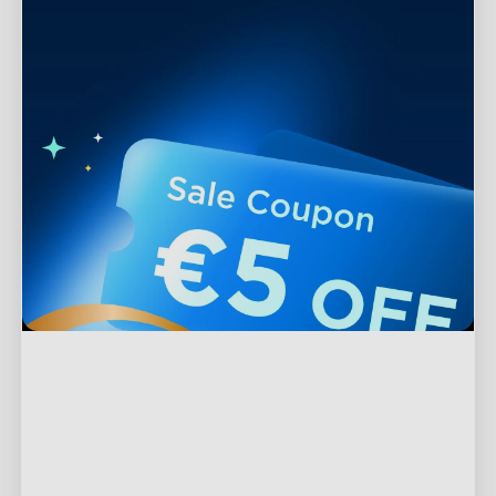
Υποστήριξη
Επικοινωνήστε μαζί μας
Εξερεύνηση
Συχνές Ερωτήσεις
Σχετικά με την Govee
Προϊόντα Υποσέλιδου