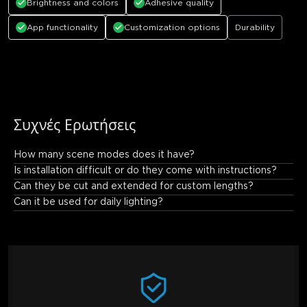
Brightness and colors
Adhesive quality
App functionality
Customization options
Durability
Συχνές Ερωτήσεις
How many scene modes does it have?
Govee Permanent Outdoor Lights Pro offers 75 scene modes 
Is installation difficult or do they come with instructions?
for outdoor decor.
Can they be cut and extended for custom lengths?
Can it be used for daily lighting?