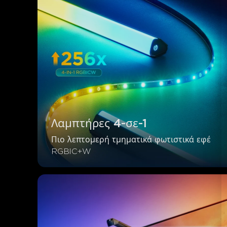
Λαμπτήρες 4-σε-1
Πιο λεπτομερή τμηματικά φωτιστικά εφέ 
RGBlC+W