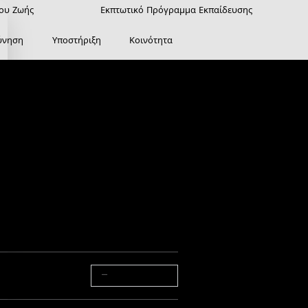
ρου Ζωής
Εκπτωτικό Πρόγραμμα Εκπαίδευσης
ύνηση
Υποστήριξη
Κοινότητα
ht 3 Lite Kit
η G]
Τεχνική τεκμηρίωση
ογήσεις από το Amazon
for money
τος >>
−
+