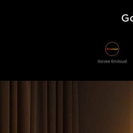
Go
Govee Envisual