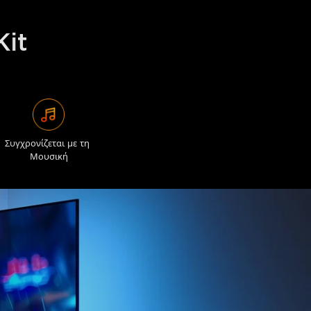
χου:
Αυτό το έξυπνο σύστημα φωτισμού
ότητα με βάση τα οπτικά στην οθόνη και
 δημιουργώντας την απόλυτη εμπειρία
Kit
τικής ανάρτησης:
Απλοποιεί την
ι για εξαιρετικά λεπτές τηλεοράσεις, ενώ
ταινία για περαιτέρω σταθεροποίηση της
ος και έλεγχος μέσω εφαρμογής:
λειτουργιών DIY, προσαρμογής
υσικής και σκηνών στην εφαρμογή
Συγχρονίζεται με τη 
η φωνητικών εντολών μέσω Alexa και
Μουσική
 Backlight 3 Lite Kit σε σκοτεινό
λύτερη επίδραση και να αποτρέψετε
α. Βεβαιωθείτε ότι οι έξυπνες μπάρες
ην τηλεόραση και τοποθετημένες σε
θε πλευρά για το καλύτερο αποτέλεσμα.