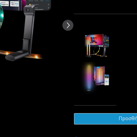
κείμενο των κριτικών πελατών
Πακέτο 1
Πακέτο 2
Αγοράζονται συχνά μαζί:
Govee TV B
€109.99
Govee RGB
€59.99
Σύνο
Προσθή