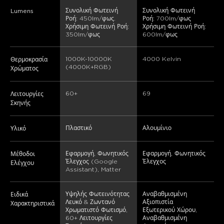
Συνολική Φωτεινή 
Συνολική Φωτεινή 
Lumens
Ροή: 450lm/φως. 
Ροή: 700lm/φως 
Χρήσιμη Φωτεινή Ροή: 
Χρήσιμη Φωτεινή Ροή: 
350lm/φως
600lm/φως
1000K-10000K 
4000 Kelvin
Θερμοκρασία
(4000K+RGB)
Χρώματος
60+
69
Λειτουργίες
Σκηνής
Πλαστικό
‎Αλουμίνιο
Υλικό
Εφαρμογή, Φωνητικός 
Εφαρμογή, Φωνητικός 
Μέθοδοι
Έλεγχος (Google 
Έλεγχος
Ελέγχου
Assistant), Matter
Υψηλής Φωτεινότητας 
Αναβαθμισμένη 
Ειδικά
Λευκό & Ζωντανό 
Αξιοπιστία 
Χαρακτηριστικά
Χρωματιστό Φωτισμό, 
Εξωτερικού Χώρου, 
60+ Λειτουργίες 
Αναβαθμισμένη 