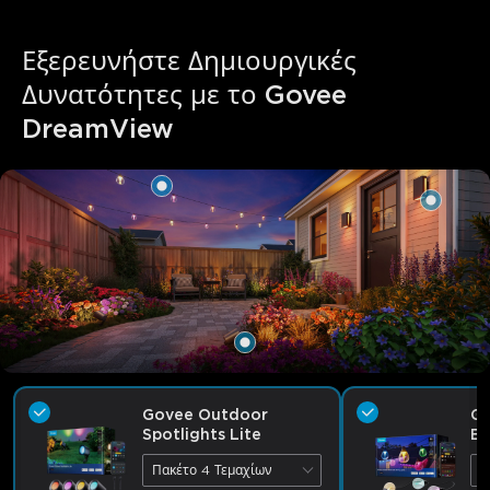
Εξερευνήστε Δημιουργικές 
Δυνατότητες με το Govee 
DreamView
Govee Outdoor
Go
Spotlights Lite
Bu
Πακέτο 4 Τεμαχίων
3
close