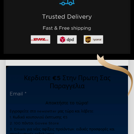
Κερδιστε €5 Στην Πρωτη Σας
Παραγγελια
Αποκτήστε το τώρα!
Εγγραφείτε στο newsletter μας τώρα και λάβετε:
1. Κωδικό κουπονιού έκπτωσης €5
2. 100 πόντοι Govee Store
3. Emails για νέες αφίξεις προϊόντων, ειδικές προσφορές και
αποκλειστικές εκδηλώσεις