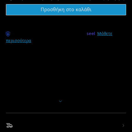
Προσθήκη στο καλάθι
Διαθέσιμη παράδοση χωρίς άγχος με
seel
Μάθετε
περισσότερα
Περιγραφή
Μοντέλο: H3200(4-Pack)
Φορτιστής: EU 2-PIN PLUG
Δώστε ζωή στον εξωτερικό σας χώρο με έναν ισχυρό
προβολέα LED που διαθέτει ζωντανά χρώματα RGBWIC
και ανθεκτικό σχεδιασμό για όλες τις καιρικές συνθήκες,
ιδανικό για φωτισμό κήπων, διαδρόμων, τοίχων και τοπίων
Εμφάνιση περισσότερων
με εκπληκτικά εφέ.
Χρωματικά Εφέ RGBWIC:
Δημιουργήστε δυναμικό
φωτισμό με 16 εκατομμύρια χρώματα και ατομικό έλεγχο
Γρήγορη & δωρεάν αποστολή
φωτισμού για ρέουσες ή ζωνικές απεικονίσεις.