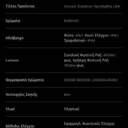
Τίτλος Προϊόντος
Govee Outdoor Spotlights Lite
Χρώματα
RGBWIC
Φώτα--IP67, Κουτί Ελέγχου--IP67,
Αδιάβροχο
Τροφοδοτικό--IP44
Συνολική Φωτεινή Ροή: 450lm/
Lumens
φως. Χρήσιμη Φωτεινή Ροή:
350lm/φως
Θερμοκρασία Χρώματος
1000K-10000K (4000K+RGB)
Λειτουργίες Σκηνής
60+
Υλικό
Πλαστικό
Εφαρμογή, Φωνητικός Έλεγχος
Μέθοδοι Ελέγχου