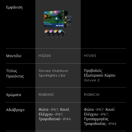
Εμφάνιση
H3200
H7093
Μοντέλο
Govee Outdoor 
Προβολείς 
Τίτλος
Spotlights Lite
Εξωτερικού Χώρου 
Προϊόντος
Govee 2
RGBWIC
RGBICW
Χρώματα
Φώτα--IP67, Κουτί 
Φώτα--IP67, Κουτί 
Αδιάβροχο
Ελέγχου--IP67, 
Ελέγχου--IP67, 
Τροφοδοτικό--IP44
Προσαρμογέας 
Τροφοδοσίας--IP44