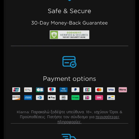
Klarna:
Παρακαλώ ξοδέψτε υπεύθυνα. 18+, ισχύουν Όροι &
Προϋποθέσεις. Πατήστε τον σύνδεσμο για
περισσότερες
πληροφορίες.