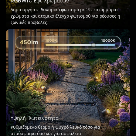
RGBWIC Εφέ Χρωμάτων
Δημιουργήστε δυναμικό φωτισμό με 16 εκατομμύρια 
χρώματα και ατομικό έλεγχο φωτισμού για ρέουσες ή 
ζωνικές προβολές.
Υψηλή Φωτεινότητα
Ρυθμιζόμενο θερμό ή ψυχρό λευκό τόσο για 
ατμόσφαιρα όσο και για ασφάλεια.
