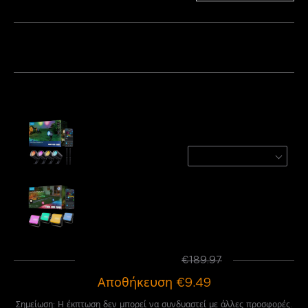
Πακέτο 1
Πακέτο 2
Πακέτο 3
Αγοράζονται συχνά μαζί:
Govee Outdoor Spotlights Lite
4-Pack
€79.99
Govee Outdoor Flood Lights 2
€109.98
Σύνολο
:
€180.48
€189.97
Αποθήκευση
€9.49
Σημείωση: Η έκπτωση δεν μπορεί να συνδυαστεί με άλλες προσφορές.