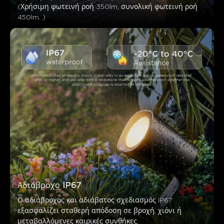
(Χρήσιμη φωτεινή ροή 350lm, συνολική φωτεινή ροή 
450lm. )
Αδιάβροχο IP67
Ο αδιάβροχος και αδιάβατος σχεδιασμός IP67 
εξασφαλίζει σταθερή απόδοση σε βροχή, χιόνι ή 
μεταβαλλόμενες καιρικές συνθήκες.