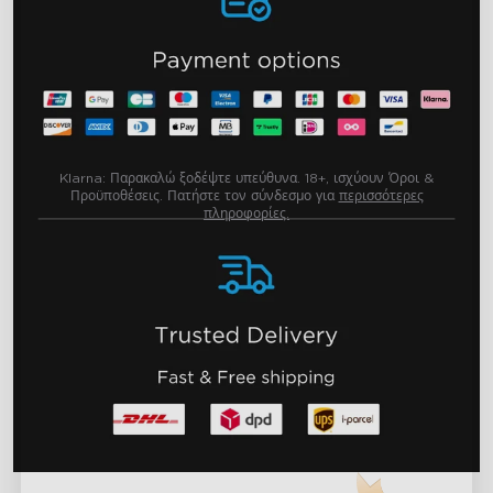
Klarna:
Παρακαλώ ξοδέψτε υπεύθυνα. 18+, ισχύουν Όροι &
Προϋποθέσεις. Πατήστε τον σύνδεσμο για
περισσότερες
πληροφορίες.