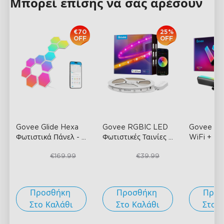
Μπορεί επίσης να σας αρέσουν
€70
25%
OFF
OFF
Govee Glide Hexa 
Govee RGBIC LED 
Govee R
Φωτιστικά Πάνελ
- 
Φωτιστικές Ταινίες 
WiFi + Blu
Συσκευασία 10 
Με Προστατευτική 
Flow Plus 
€99.99
€29.99
€43.21
€169.99
€39.99
€
τεμαχίων
Επίστρωση
- 1 
- Μαύρο
ρολό*5μ
Προσθήκη 
Προσθήκη 
Προσ
Στο Καλάθι
Στο Καλάθι
Στο 