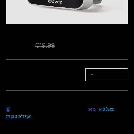
Ανακατασκευασμένο Υγρόμετρο 
Θερμόμετρο Bluetooth H5075
€11.04
€19.99
Ποσότητα
−
+
Διαθέσιμη παράδοση χωρίς άγχος με
seel
Μάθετε
περισσότερα
Περιγραφή
Μοντέλο: H5075