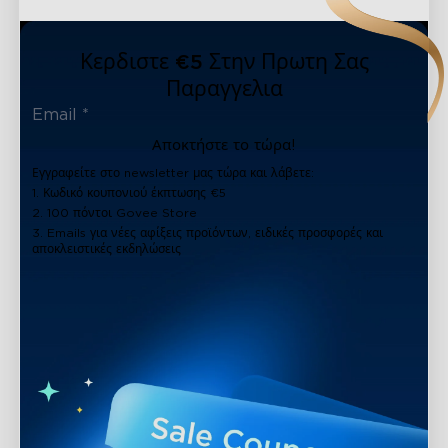
Κερδιστε €5 Στην Πρωτη Σας
Παραγγελια
Αποκτήστε το τώρα!
Εγγραφείτε στο newsletter μας τώρα και λάβετε:
1. Κωδικό κουπονιού έκπτωσης €5
2. 100 πόντοι Govee Store
3. Emails για νέες αφίξεις προϊόντων, ειδικές προσφορές και
αποκλειστικές εκδηλώσεις