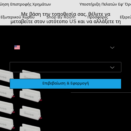
ύηση Επιστροφής Χρημάτων
Υποστήριξη Πελατών Εφ' Ό
Με βάση την τοποθεσία σας, θέλετε να
 Εξωτερικού Χώρου
Shop By Room
Προσφορές
Εξερε
μεταβείτε στον ιστότοπο US και να αλλάξετε τη
γλώσσα σε ;
Ιστότοπος
άμψης Και Πλαστικοί Κλιπ Για Govee Neon Rope Light 2
ΗΠΑ
Λευκοί Μεταλλικο
Γλώσσα
Πλαστικοί Κλιπ γ
Light 2
English
€19.99
s and mounting
Flexibility
Shipping and service
Ease of installa
Επιβεβαίωση & Εφαρμογή
Value for money
Responsiveness
Χρώμα
0
ρνητικό
Λευκό
Μέγεθος