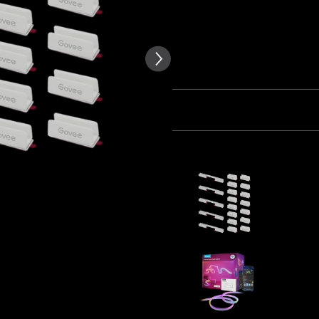
κείμενο των κριτικών πελατών
Μεταλλικοί Κλιπ Κάμψης (5) 
Πλαστικοί Κλιπ (15)
Ποσότητα
Πακέτο 1
Πακέτο 2
Αγοράζονται συχνά μαζί:
White Meta
for Govee
€19.99
Govee Neo
€74.99