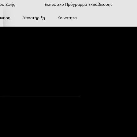
ρου Ζωής
Εκπτωτικό Πρόγραμμα Εκπαίδευσης
ύνηση
Υποστήριξη
Κοινότητα
ί Κλιπ Κάμψης και 
ια Govee Neon Rope 
tion