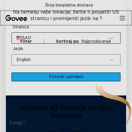
Skip to content
Brza besplatna dostava
Na temelju vaše lokacije, želite li posjetiti US
stranicu i promijeniti jezik na ?
Stranica
SAD
Filter
Sortiraj po
Najprodavanije
Jezik
English
Potvrdi i primijeni
Ostvarite €5 Popusta Na Prvu
Narudžbu